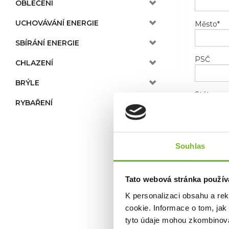
OBLEČENÍ
UCHOVÁVÁNÍ ENERGIE
Město
*
SBÍRÁNÍ ENERGIE
PSČ
CHLAZENÍ
BRÝLE
Stát
RYBAŘENÍ
Telefon
Souhlas
E-mail
*
Tato webová stránka použív
K personalizaci obsahu a re
cookie. Informace o tom, jak
tyto údaje mohou zkombinovat
Novinky