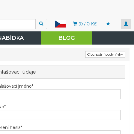
Togg
(0 / 0 Kč)
navi
NABÍDKA
BLOG
Obchodní podmínky
hlašovací údaje
hlašovací jméno
*
lo
*
ření hesla
*