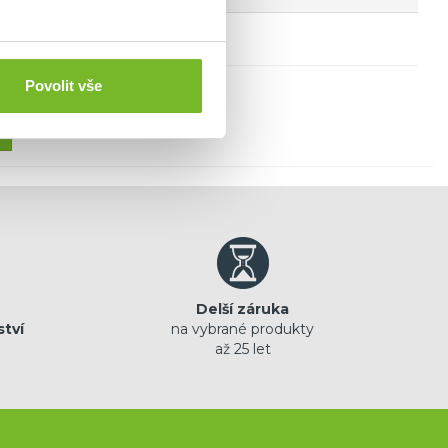
Povolit vše
Delší záruka
ství
na vybrané produkty
až 25 let