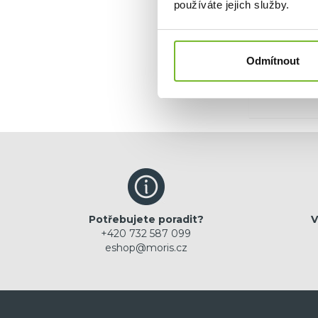
používáte jejich služby.
Ano, c
Odmítnout
Potřebujete poradit?
V
+420 732 587 099
eshop@moris.cz