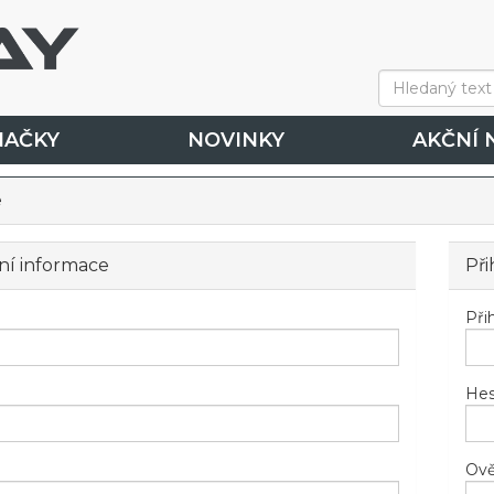
NAČKY
NOVINKY
AKČNÍ 
e
ní informace
Při
Při
Hes
Ově