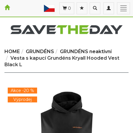
Toggle
Toggle
Togg
0
search
navigation
navi
HOME
GRUNDÉNS
GRUNDÉNS neaktivní
Vesta s kapucí Grundéns Kryall Hooded Vest
Black L
Akce -20 %
Výprodej