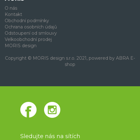
O nás
Kontakt
Obchodní podmínky
Ochrana osobních údajů
Odstoupení od smlouvy
Velkoobchodní prodej
MORIS design
Copyright © MORIS design s.r.o. 2021, powered by
ABRA E-
shop
Sledujte nás na sítích