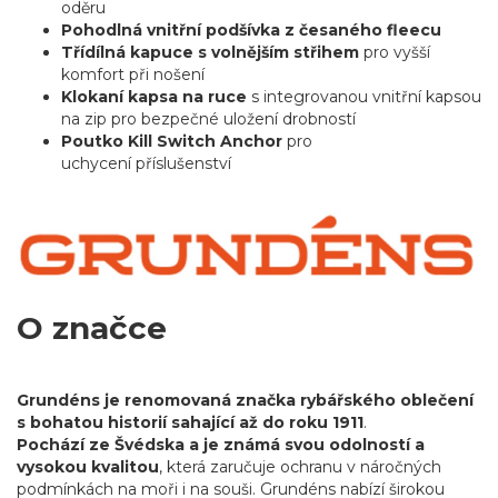
oděru
Pohodlná vnitřní podšívka z česaného fleecu
Třídílná kapuce s volnějším střihem
pro vyšší
komfort při nošení
Klokaní kapsa na ruce
s integrovanou vnitřní kapsou
na zip pro bezpečné uložení drobností
Poutko Kill Switch Anchor
pro
uchycení příslušenství
O značce
Grundéns je renomovaná značka rybářského oblečení
s bohatou historií sahající až do roku 1911
.
Pochází ze Švédska a je známá svou odolností a
vysokou kvalitou
, která zaručuje ochranu v náročných
podmínkách na moři i na souši. Grundéns nabízí širokou