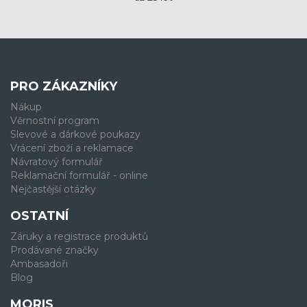
PRO ZÁKAZNÍKY
Nákup
Věrnostní program
Slevové a dárkové poukazy
Vrácení zboží a reklamace
Návratový formulář
Reklamační formulář - online
Nejčastější otázky
OSTATNÍ
Záruky a registrace produktů
Prodávané značky
Ambasadoři
Blog
MORIS