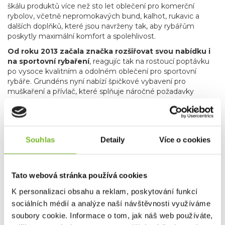
škálu produktů více než sto let oblečení pro komerční
rybolov, včetně nepromokavých bund, kalhot, rukavic a
dalších doplňků, které jsou navrženy tak, aby rybářům
poskytly maximální komfort a spolehlivost.
Od roku 2013 začala značka rozšiřovat svou nabídku i
na sportovní rybaření
, reagujíc tak na rostoucí poptávku
po vysoce kvalitním a odolném oblečení pro sportovní
rybáře. Grundéns nyní nabízí špičkové vybavení pro
muškaření a přívlač, které splňuje náročné požadavky
rybářů hledajících precizní a spolehlivé produkty.
Produkty
pro muškaření a přívlač zahrnují vše od technických
bund a až po broďáky, které vám umožní soustředit se
na rybaření bez ohledu na počasí.
Kromě
Souhlas
Detaily
Více o cookies
specializovaného rybářského oblečení zahrnuje nabídka
značky Grundéns také skvělé lifestyle produkty, jako jsou
stylové mikiny, trička a čepice. Tyto kousky nejenže
poskytují komfort a praktičnost, ale také umožňují rybářům
Tato webová stránka používá cookies
a outdoorovým nadšencům nosit oblečení, které reflektuje
K personalizaci obsahu a reklam, poskytování funkcí
jejich vášeň pro rybaření i v běžném životě.
sociálních médií a analýze naší návštěvnosti využíváme
Grundéns díky svému závazku k inovacím, použitým
soubory cookie. Informace o tom, jak náš web používáte,
materiálům, udržitelnosti a kvalitě je oblíbenou