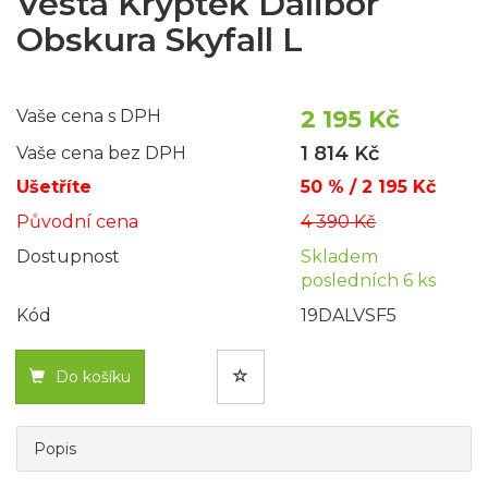
Vesta Kryptek Dalibor
Obskura Skyfall L
2 195 Kč
Vaše cena s DPH
1 814 Kč
Vaše cena bez DPH
Ušetříte
50 % / 2 195 Kč
Původní cena
4 390 Kč
Dostupnost
Skladem
posledních 6 ks
Kód
19DALVSF5
Do košíku
Popis