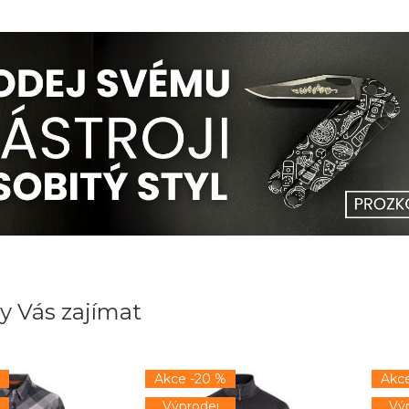
y Vás zajímat
Akce -20 %
Akc
Výprodej
Vý