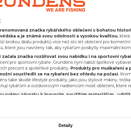
E
renomovaná značka rybářského oblečení s bohatou historií 
védska a je známá svou odolností a vysokou kvalitou
, kter
zí širokou škálu produktů více než sto let oblečení pro komerčn
ků, které jsou navrženy tak, aby rybářům poskytly maximální komf
 začala značka rozšiřovat svou nabídku i na sportovní ryba
ení pro sportovní rybáře. Grundéns nyní nabízí špičkové vybaven
cích precizní a spolehlivé produkty.
Produkty pro muškaření a p
ožní soustředit se na rybaření bez ohledu na počasí.
Kromě
s také skvělé lifestyle produkty, jako jsou stylové mikiny, tričk
ňují rybářům a outdoorovým nadšencům nosit oblečení, které refl
y svému závazku k inovacím, použitým materiálům, udržitel
rybářů po celém světě.
Bez ohledu na to, zda jste na vodě nebo
, teple a stylu. Přidejte se k tisícům spokojených zákazníků a o
hu.
Detaily
t MORIS design s.r.o.,
provozovatel
eshopu SAVETHEDAY.CZ