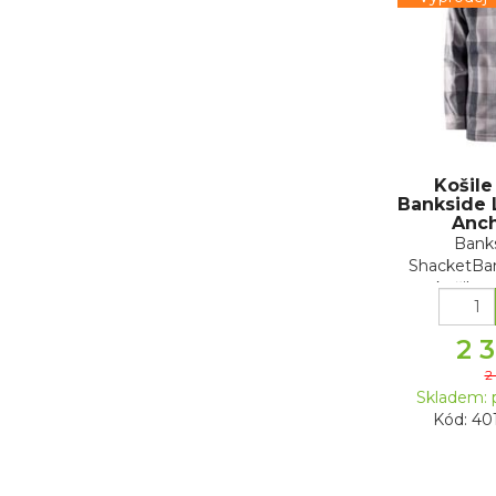
Košil
Bankside 
Ancho
Banks
ShacketBan
košile s
2 
2
Skladem: 
Kód: 40