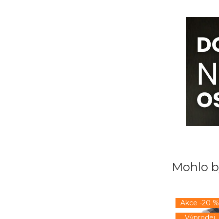
Mohlo b
Akce -20 %
Výprodej