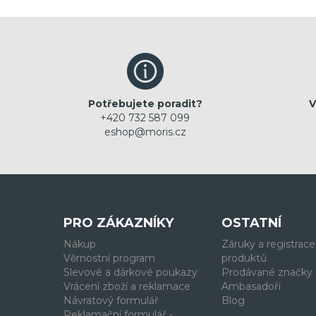
Potřebujete poradit?
V
+420 732 587 099
eshop@moris.cz
PRO ZÁKAZNÍKY
OSTATNÍ
Nákup
Záruky a registrace
Věrnostní program
produktů
Slevové a dárkové poukazy
Prodávané značky
Vrácení zboží a reklamace
Ambasadoři
Návratový formulář
Blog
Reklamační formulář -