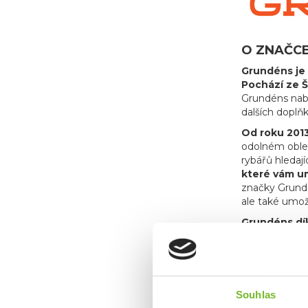
O ZNAČC
Grundéns je 
Pochází ze Š
Grundéns nabí
dalších doplň
Od roku 2013
odolném obleč
rybářů hledají
které vám um
značky Grundén
ale také umož
Grundéns dík
sportovních 
udrží v suchu
oblečení na tr
Souhlas
Společnos