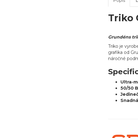
Popis
Triko
Grundéns tri
Triko je vyro
grafika od Gru
náročné podm
Specifi
Ultra-m
50/50 B
Jedineč
Snadná