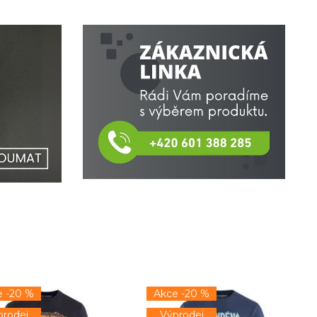
e -20 %
Akce -20 %
prodej
Výprodej