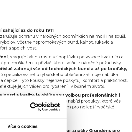
sahající až do roku 1911
.
á zaručuje ochranu v náročných podmínkách na moři i na souši.
í rybolov, včetně nepromokavých bund, kalhot, rukavic a
ort a spolehlivost.
ření
, reagujíc tak na rostoucí poptávku po vysoce kvalitním a
í pro muškaření a přívlač, které splňuje náročné požadavky
řívlač zahrnují vše od technických bund a až po broďáky,
 specializovaného rybářského oblečení zahrnuje nabídka
a a čepice. Tyto kousky nejenže poskytují komfort a praktičnost,
ektuje jejich vášeň pro rybaření i v běžném životě.
nosti a kvalitě je oblíbenou volbou profesionálních i
 trávíte čas ve městě, Grundéns nabízí produkty, které vás
bjevte, proč je Grundéns synonymem pro nejlepší rybářské
Více o cookies
 je hrdý exkluzivní distributor značky Grundéns pro