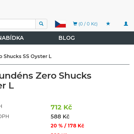
Togg
(0 / 0 Kč)
navi
NABÍDKA
BLOG
o Shucks SS Oyster L
rundéns Zero Shucks
er L
712 Kč
H
588 Kč
 DPH
20 % / 178 Kč