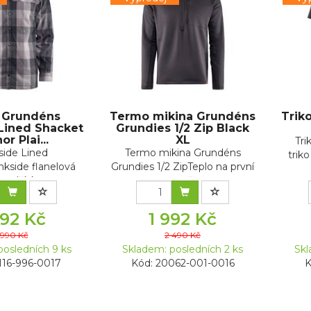
e Grundéns
Termo mikina Grundéns
Trik
Lined Shacket
Grundies 1/2 Zip Black
r Plai...
XL
Tr
ide Lined
Termo mikina Grundéns
trik
kside flanelová
Grundies 1/2 ZipTeplo na první
 podšívkou ...
vrstvě....
392 Kč
1 992 Kč
 990 Kč
2 490 Kč
posledních 9 ks
Skladem: posledních 2 ks
Skl
116-996-0017
Kód: 20062-001-0016
K