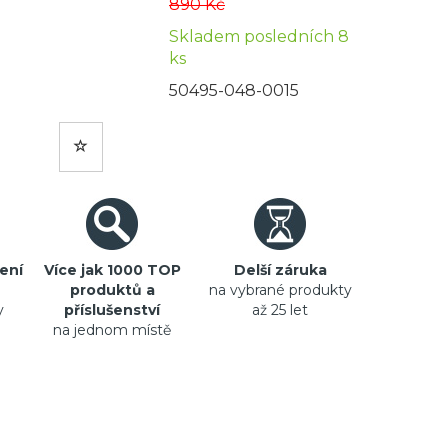
890 Kč
Skladem posledních 8
ks
50495-048-0015
ení
Více jak 1000 TOP
Delší záruka
produktů a
na vybrané produkty
y
příslušenství
až 25 let
na jednom místě