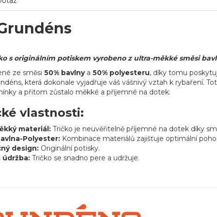
Dotaz
 Grundéns
ko s originálním potiskem vyrobeno z ultra-měkké směsi bavl
bené ze směsi
50% bavlny
a
50% polyesteru
, díky tomu poskytu
ndéns, která dokonale vyjadřuje váš vášnivý vztah k rybaření. Tot
ínky a přitom zůstalo měkké a příjemné na dotek.
cké vlastnosti:
ěkký materiál:
Tričko je neuvěřitelně příjemné na dotek díky smě
avlna-Polyester:
Kombinace materiálů zajišťuje optimální pohod
ný design:
Originální potisky.
 údržba:
Tričko se snadno pere a udržuje.