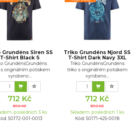
o Grundéns Siren SS
Triko Grundéns Njord SS
T-Shirt Black S
T-Shirt Dark Navy 3XL
iko GrundénsGrundéns
Triko GrundénsGrundéns
o s originálním potiskem
triko s originálním potiskem
vyrobeno...
vyrobeno...
712 Kč
712 Kč
890 Kč
890 Kč
adem: posledních 3 ks
Skladem: posledních 1 ks
ód: 50172-001-0013
Kód: 50171-425-0018