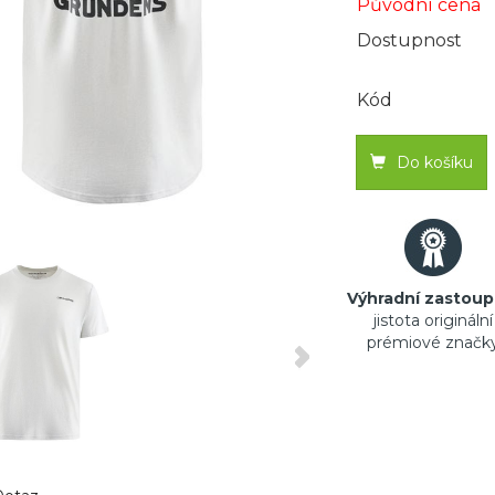
Původní cena
Dostupnost
Kód
Do košíku
Výhradní zastoup
jistota originální
prémiové značk