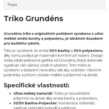
Popis
Triko Grundéns
Grundéns triko s originálním potiskem vyrobeno z ultra-
měkké směsi bavlny a polyesteru, je ideálním kouskem
pro každého rybáře.
Triko je vyrobené ze směsi
50% bavlny
a
50% polyesteru
,
díky tomu poskytuje maximální komfort při nošení. Design
trička zdobí jedinečná grafika od Grundéns, která dokonale
vyjadřuje váš vášnivý vztah k rybaření. Toto tričko je
vyrobeno s důrazem na kvalitu, tak aby vydrželo i náročné
podmínky a přitom zůstalo měkké a příjemné na dotek.
Specifické vlastnosti:
Ultra-měkký materiál:
Tričko je neuvěřitelně
příjemné na dotek díky směsi bavlny a polyesteru.
50/50 Bavlna-Polyester:
Kombinace materiálů
zajišťuje optimální pohodlí a odolnost.