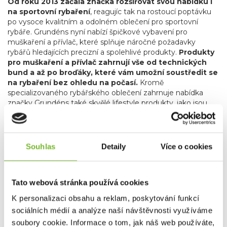
Od roku 2013 začala značka rozšiřovat svou nabídku i
na sportovní rybaření
, reagujíc tak na rostoucí poptávku
po vysoce kvalitním a odolném oblečení pro sportovní
rybáře. Grundéns nyní nabízí špičkové vybavení pro
muškaření a přívlač, které splňuje náročné požadavky
rybářů hledajících precizní a spolehlivé produkty.
Produkty
pro muškaření a přívlač zahrnují vše od technických
bund a až po broďáky, které vám umožní soustředit se
na rybaření bez ohledu na počasí.
Kromě
specializovaného rybářského oblečení zahrnuje nabídka
značky Grundéns také skvělé lifestyle produkty, jako jsou
stylové mikiny, trička a čepice. Tyto kousky nejenže
poskytují komfort a praktičnost, ale také umožňují rybářům
a outdoorovým nadšencům nosit oblečení, které reflektuje
jejich vášeň pro rybaření i v běžném životě.
Souhlas
Detaily
Více o cookies
Grundéns díky svému závazku k inovacím, použitým
materiálům, udržitelnosti a kvalitě je oblíbenou
volbou profesionálních i sportovních rybářů po celém
Tato webová stránka používá cookies
světě.
Bez ohledu na to, zda jste na vodě nebo trávíte čas
K personalizaci obsahu a reklam, poskytování funkcí
ve městě, Grundéns nabízí produkty, které vás udrží v
suchu, teple a stylu. Přidejte se k tisícům spokojených
sociálních médií a analýze naší návštěvnosti využíváme
zákazníků a objevte, proč je Grundéns synonymem pro
soubory cookie. Informace o tom, jak náš web používáte,