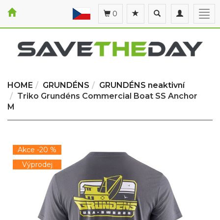
Toggle
Toggle
Togg
0
search
navigation
navi
HOME
GRUNDÉNS
GRUNDÉNS neaktivní
Triko Grundéns Commercial Boat SS Anchor
M
Akce -20 %
Výprodej