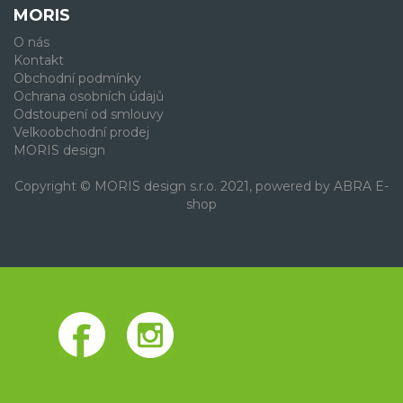
MORIS
O nás
Kontakt
Obchodní podmínky
Ochrana osobních údajů
Odstoupení od smlouvy
Velkoobchodní prodej
MORIS design
Copyright © MORIS design s.r.o. 2021, powered by
ABRA E-
shop