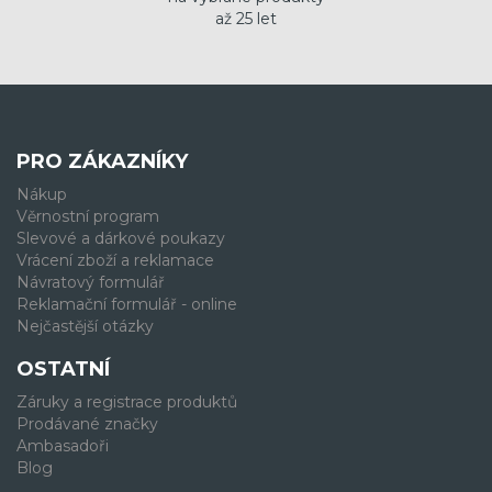
až 25 let
PRO ZÁKAZNÍKY
Nákup
Věrnostní program
Slevové a dárkové poukazy
Vrácení zboží a reklamace
Návratový formulář
Reklamační formulář - online
Nejčastější otázky
OSTATNÍ
Záruky a registrace produktů
Prodávané značky
Ambasadoři
Blog