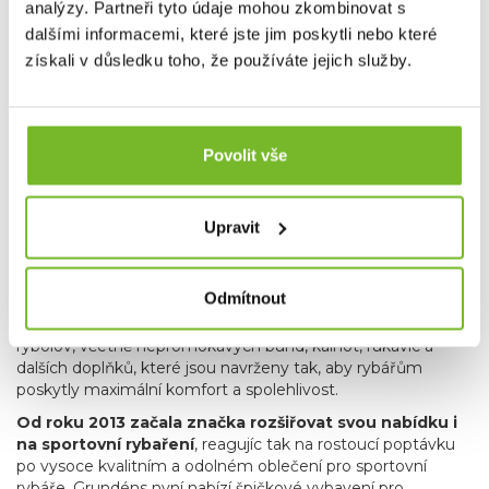
analýzy. Partneři tyto údaje mohou zkombinovat s
dalšími informacemi, které jste jim poskytli nebo které
získali v důsledku toho, že používáte jejich služby.
Povolit vše
O ZNAČCE
Grundéns je renomovaná značka rybářského oblečení
Upravit
s bohatou historií sahající až do roku 1911
.
Pochází ze Švédska a je známá svou odolností a
vysokou kvalitou
, která zaručuje ochranu v náročných
Odmítnout
podmínkách na moři i na souši. Grundéns nabízí širokou
škálu produktů více než sto let oblečení pro komerční
rybolov, včetně nepromokavých bund, kalhot, rukavic a
dalších doplňků, které jsou navrženy tak, aby rybářům
poskytly maximální komfort a spolehlivost.
Od roku 2013 začala značka rozšiřovat svou nabídku i
na sportovní rybaření
, reagujíc tak na rostoucí poptávku
po vysoce kvalitním a odolném oblečení pro sportovní
rybáře. Grundéns nyní nabízí špičkové vybavení pro