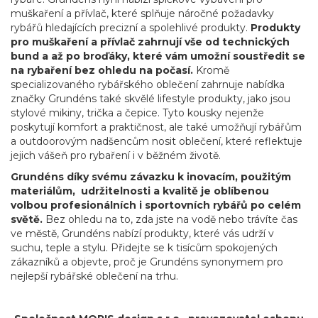
muškaření a přívlač, které splňuje náročné požadavky
rybářů hledajících precizní a spolehlivé produkty.
Produkty
pro muškaření a přívlač zahrnují vše od technických
bund a až po broďáky, které vám umožní soustředit se
na rybaření bez ohledu na počasí.
Kromě
specializovaného rybářského oblečení zahrnuje nabídka
značky Grundéns také skvělé lifestyle produkty, jako jsou
stylové mikiny, trička a čepice. Tyto kousky nejenže
poskytují komfort a praktičnost, ale také umožňují rybářům
a outdoorovým nadšencům nosit oblečení, které reflektuje
jejich vášeň pro rybaření i v běžném životě.
Grundéns díky svému závazku k inovacím, použitým
materiálům, udržitelnosti a kvalitě je oblíbenou
volbou profesionálních i sportovních rybářů po celém
světě.
Bez ohledu na to, zda jste na vodě nebo trávíte čas
ve městě, Grundéns nabízí produkty, které vás udrží v
suchu, teple a stylu. Přidejte se k tisícům spokojených
zákazníků a objevte, proč je Grundéns synonymem pro
nejlepší rybářské oblečení na trhu.