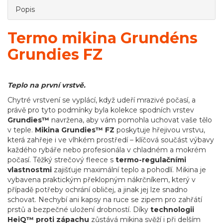
Popis
Termo mikina Grundéns
Grundies FZ
Teplo na první vrstvě.
Chytré vrstvení se vyplácí, když udeří mrazivé počasí, a
právě pro tyto podmínky byla kolekce spodních vrstev
Grundies™
navržena, aby vám pomohla uchovat vaše tělo
v teple.
Mikina Grundies™ FZ
poskytuje hřejivou vrstvu,
která zahřeje i ve vlhkém prostředí – klíčová součást výbavy
každého rybáře nebo profesionála v chladném a mokrém
počasí. Těžký strečový fleece s
termo-regulačními
vlastnostmi
zajišťuje maximální teplo a pohodlí. Mikina je
vybavena praktickým překlopným nákrčníkem, který v
případě potřeby ochrání obličej, a jinak jej lze snadno
schovat. Nechybí ani kapsy na ruce se zipem pro zahřátí
prstů a bezpečné uložení drobností. Díky
technologii
HeiQ™ proti zápachu
zůstává mikina svěží i při delším