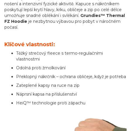
nošení a intenzivní fyzické aktivitě. Kapuce s nákrčníkem
poskytují lepší krytí hlavy, krku, obličeje a zip po celé délce
umožňuje snadné oblékání i svlékání.
Grundies™ Thermal
FZ Hoodie
je nezbytnou výbavou pro pobyt v náročném
počasí.
Klíčové vlastnosti:
Těžký strečový fleece s termo-regulačními
vlastnostmi
Odolná proti žmolkování
Překlopný nákrčník – ochrana obličeje, když je potřeba
Zateplené kapsy na ruce na zip
Náprsní kapsa na příslušenství
HeiQ™ technologie proti zápachu