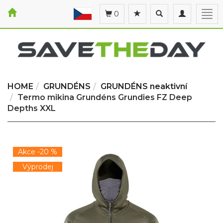
Toggle
Toggle
Togg
0
search
navigation
navi
HOME
GRUNDÉNS
GRUNDÉNS neaktivní
Termo mikina Grundéns Grundies FZ Deep
Depths XXL
Akce -20 %
Výprodej