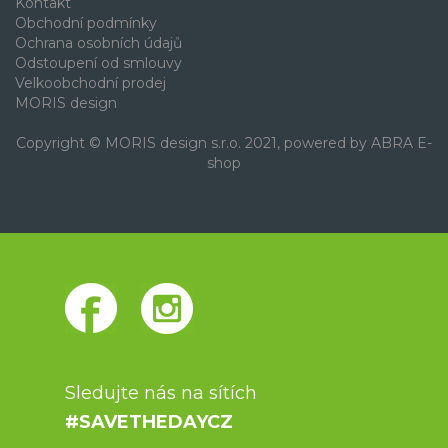
Kontakt
Obchodní podmínky
Ochrana osobních údajů
Odstoupení od smlouvy
Velkoobchodní prodej
MORIS design
Copyright © MORIS design s.r.o. 2021, powered by
ABRA E-
shop
Sledujte nás na sítích
#SAVETHEDAYCZ