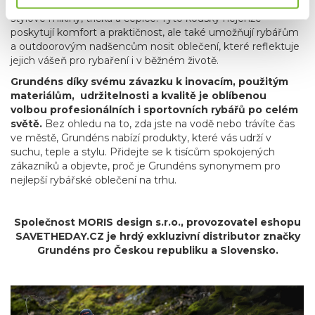
značky Grundéns také skvělé lifestyle produkty, jako jsou
stylové mikiny, trička a čepice. Tyto kousky nejenže
poskytují komfort a praktičnost, ale také umožňují rybářům
a outdoorovým nadšencům nosit oblečení, které reflektuje
jejich vášeň pro rybaření i v běžném životě.
Grundéns díky svému závazku k inovacím, použitým
materiálům, udržitelnosti a kvalitě je oblíbenou
volbou profesionálních i sportovních rybářů po celém
světě.
Bez ohledu na to, zda jste na vodě nebo trávíte čas
ve městě, Grundéns nabízí produkty, které vás udrží v
suchu, teple a stylu. Přidejte se k tisícům spokojených
zákazníků a objevte, proč je Grundéns synonymem pro
nejlepší rybářské oblečení na trhu.
Společnost MORIS design s.r.o.,
provozovatel
eshopu
SAVETHEDAY.CZ je hrdý exkluzivní distributor značky
Grundéns pro Českou republiku a Slovensko.