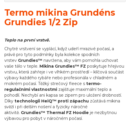
Termo mikina Grundéns
Grundies 1/2 Zip
Teplo na první vrstvě.
Chytré vrstvení se vyplácí, když udeří mrazivé počasí, a
právě pro tyto podmínky byla kolekce spodních
vrstev
Grundies™
navržena, aby vám pomohla uchovat
vaše tělo v teple.
Mikina Grundies™ FZ
poskytuje hřejivou
vrstvu, která zahřeje i ve vlhkém prostředí – klíčová součást
výbavy každého rybáře nebo profesionála v chladném a
mokrém počasí. Těžký strečový fleece s
termo-
regulačními vlastnostmi
zajišťuje maximální teplo a
pohodlí. Nechybí ani kapsa se zipem pro uložení drobností.
Díky
technologii
HeiQ™ proti zápachu
zůstává mikina
svěží i při delším nošení a fyzicky náročné
aktivitě.
Grundies™ Thermal FZ Hoodie
je nezbytnou
výbavou pro pobyt v náročném počasí.