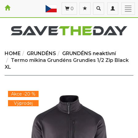
Toggle
Toggle
Togg
0
search
navigation
navi
HOME
GRUNDÉNS
GRUNDÉNS neaktivní
Termo mikina Grundéns Grundies 1/2 Zip Black
XL
Akce -20 %
Výprodej