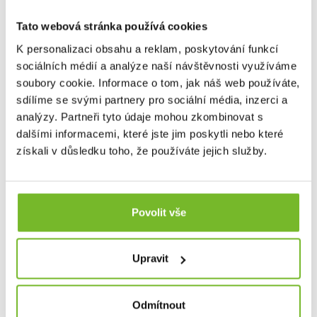
O ZNAČCE
Tato webová stránka používá cookies
Grundéns je renomovaná značka rybářského oblečení
K personalizaci obsahu a reklam, poskytování funkcí
s bohatou historií sahající až do roku 1911
.
sociálních médií a analýze naší návštěvnosti využíváme
Pochází ze Švédska a je známá svou odolností a
soubory cookie. Informace o tom, jak náš web používáte,
vysokou kvalitou
, která zaručuje ochranu v náročných
sdílíme se svými partnery pro sociální média, inzerci a
podmínkách na moři i na souši. Grundéns nabízí širokou
škálu produktů více než sto let oblečení pro komerční
analýzy. Partneři tyto údaje mohou zkombinovat s
rybolov, včetně nepromokavých bund, kalhot, rukavic a
dalšími informacemi, které jste jim poskytli nebo které
dalších doplňků, které jsou navrženy tak, aby rybářům
získali v důsledku toho, že používáte jejich služby.
poskytly maximální komfort a spolehlivost.
Od roku 2013 začala značka rozšiřovat svou nabídku i
na sportovní rybaření
, reagujíc tak na rostoucí poptávku
po vysoce kvalitním a odolném oblečení pro sportovní
Povolit vše
rybáře. Grundéns nyní nabízí špičkové vybavení pro
muškaření a přívlač, které splňuje náročné požadavky
rybářů hledajících precizní a spolehlivé produkty.
Produkty
Upravit
pro muškaření a přívlač zahrnují vše od technických
bund a až po broďáky, které vám umožní soustředit se
na rybaření bez ohledu na počasí.
Kromě
Odmítnout
specializovaného rybářského oblečení zahrnuje nabídka