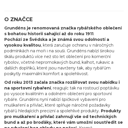
O ZNAČCE
Grundéns je renomovaná značka rybářského oblečení
s bohatou historií sahající až do roku 1911
.
Pochází ze Švédska a je známá svou odolností a
vysokou kvalitou
, která zaručuje ochranu v náročných
podmínkách na moři i na souši. Grundéns nabízí širokou
škálu produktů více než sto let oblečení pro komerční
rybolov, včetně nepromokavých bund, kalhot, rukavic a
dalších doplňků, které jsou navrženy tak, aby rybářům
poskytly maximální komfort a spolehlivost.
Od roku 2013 začala značka rozšiřovat svou nabídku i
na sportovní rybaření
, reagujíc tak na rostoucí poptávku
po vysoce kvalitním a odolném oblečení pro sportovní
rybáře. Grundéns nyní nabízí špičkové vybavení pro
muškaření a přívlač, které splňuje náročné požadavky
rybářů hledajících precizní a spolehlivé produkty.
Produkty
pro muškaření a přívlač zahrnují vše od technických
bund a až po broďáky, které vám umožní soustředit se