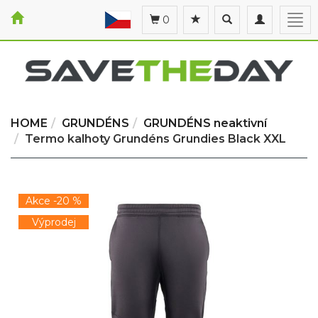
Toggle
Toggle
Togg
0
search
navigation
navi
HOME
GRUNDÉNS
GRUNDÉNS neaktivní
Termo kalhoty Grundéns Grundies Black XXL
Akce -20 %
Výprodej