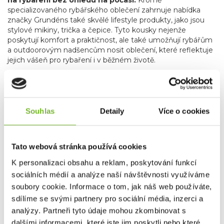
na rybaření bez ohledu na počasí.
Kromě
specializovaného rybářského oblečení zahrnuje nabídka
značky Grundéns také skvělé lifestyle produkty, jako jsou
stylové mikiny, trička a čepice
. Tyto kousky nejenže
poskytují komfort a praktičnost, ale také umožňují rybářům
a outdoorovým nadšencům nosit oblečení, které reflektuje
jejich vášeň pro rybaření i v běžném životě.
Grundéns díky svému závazku k inovacím, použitým
materiálům, udržitelnosti a kvalitě je oblíbenou
volbou profesionálních i sportovních rybářů po celém
světě.
Bez ohledu na to, zda jste na vodě nebo trávíte čas
Souhlas
Detaily
Více o cookies
ve městě, Grundéns nabízí produkty, které vás udrží v
suchu, teple a stylu. Přidejte se k tisícům spokojených
zákazníků a objevte, proč je Grundéns synonymem pro
nejlepší rybářské oblečení na trhu.
Tato webová stránka používá cookies
K personalizaci obsahu a reklam, poskytování funkcí
sociálních médií a analýze naší návštěvnosti využíváme
Společnost MORIS design s.r.o.,
provozovatel
eshopu
SAVETHEDAY.CZ je hrdý exkluzivní distributor značky
soubory cookie. Informace o tom, jak náš web používáte,
Grundéns pro Českou republiku a Slovensko.
sdílíme se svými partnery pro sociální média, inzerci a
analýzy. Partneři tyto údaje mohou zkombinovat s
dalšími informacemi, které jste jim poskytli nebo které