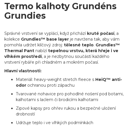
Termo kalhoty Grundéns
Grundies
Správné vrstvení se vyplácí, když přichází
kruté počasí
, a
kolekce
Grundies™ base layer
je navržena tak, aby vám
pomohla udržet klíčový zdroj:
tělesné teplo
.
Grundies™
Thermal Pant
nabízí
tepelnou vrstvu, která hřeje i ve
vlhkém prostředí
, a je nezbytnou součástí každého
vrstvení rybáře při chladném a mokrém počasí.
Hlavní vlastnosti:
Materiál: heavy-weight stretch fleece s
HeiQ™ anti-
odor
ochranou proti zápachu
Tvarované nohavice pro pohodlné nošení pod botami,
kalhotami s laclem či brodicími kalhotami
Zipové kapsy pro ohřev rukou a bezpečné uložení
drobností
Udržuje teplo i ve vlhkých podmínkách