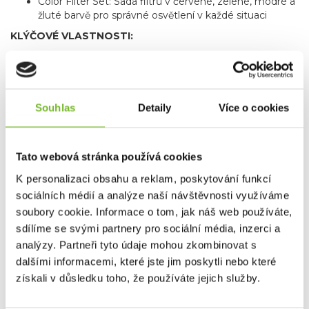
Color Filter Set: Sada filtrů v červené, zelené, modré a
žluté barvě pro správné osvětlení v každé situaci
KLÝČOVÉ VLASTNOSTI:
Taktický světelný kužel pro více použití: možnost volby
mezi režimem kombinujícím široké rozptýlené světlo
a bodový paprsek pro taktické operace nebo jejich
samostatným použitím (technologie Multi-Lens)
Souhlas
Detaily
Více o cookies
Intuitivní a rychlé ovládání: zadní taktický spínač a
otočný volič režimů (Mode Select Ring) pro přepínání
mezi různými režimy (Flash, RGB, Mission a
transportní zámek)
Tato webová stránka používá cookies
Odolná a připravená do akce: tělo z tvrdě eloxovaného
K personalizaci obsahu a reklam, poskytování funkcí
hliníku s diamantovým vroubkováním a vysokou
odolností proti vodě a prachu (IP68)
sociálních médií a analýze naší návštěvnosti využíváme
Světelné režimy: Check, TAC Mid, TAC High, Search,
soubory cookie. Informace o tom, jak náš web používáte,
Boost a Strobe; až 3200 lm (34 000 cd)
sdílíme se svými partnery pro sociální média, inzerci a
analýzy. Partneři tyto údaje mohou zkombinovat s
dalšími informacemi, které jste jim poskytli nebo které
získali v důsledku toho, že používáte jejich služby.