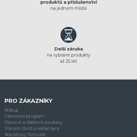
produktů a příslušenství
na jednom místě
Delší záruka
na vybrané produkty
až 25 let
PRO ZÁKAZNÍKY
Nákup
Věrnostní program
Slevové a dárkové poukazy
Vrácení zboží a reklamace
Návratový formulář