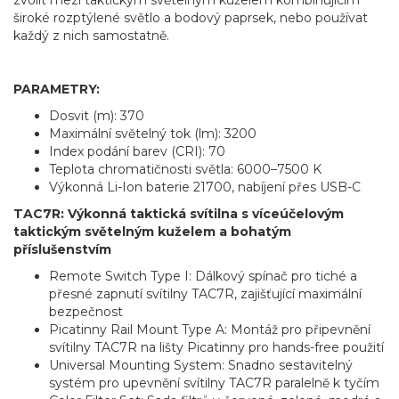
zvolit mezi taktickým světelným kuželem kombinujícím
široké rozptýlené světlo a bodový paprsek, nebo používat
každý z nich samostatně.
PARAMETRY:
Dosvit (m): 370
Maximální světelný tok (lm): 3200
Index podání barev (CRI): 70
Teplota chromatičnosti světla: 6000–7500 K
Výkonná Li-Ion baterie 21700, nabíjení přes USB-C
TAC7R: Výkonná taktická svítilna s víceúčelovým
taktickým světelným kuželem a bohatým
příslušenstvím
Remote Switch Type I: Dálkový spínač pro tiché a
přesné zapnutí svítilny TAC7R, zajišťující maximální
bezpečnost
Picatinny Rail Mount Type A: Montáž pro připevnění
svítilny TAC7R na lišty Picatinny pro hands-free použití
Universal Mounting System: Snadno sestavitelný
systém pro upevnění svítilny TAC7R paralelně k tyčím