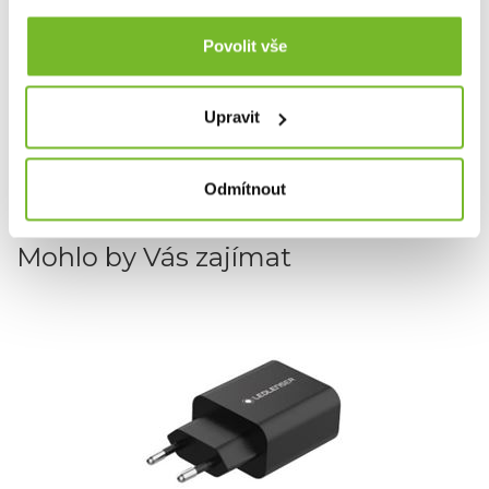
Na tento produkt platí
prodloužená záruka 7 let
Povolit vše
Upravit
Dotaz
Odmítnout
Mohlo by Vás zajímat