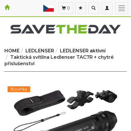
Toggle
Toggle
Togg
0
search
navigation
navi
HOME
LEDLENSER
LEDLENSER aktivní
Taktická svítilna Ledlenser TAC7R + chytré
příslušenství
Novinka