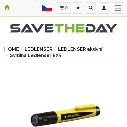
Toggle
Toggle
Togg
0
search
navigation
navi
HOME
LEDLENSER
LEDLENSER aktivní
Svítilna Ledlenser EX4