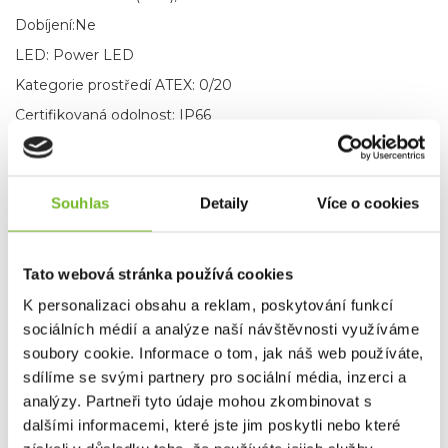
Dobíjení:Ne
LED: Power LED
Kategorie prostředí ATEX: 0/20
Certifikovaná odolnost: IP66
ZNAČKA
LEDLENSER
Souhlas
Detaily
Více o cookies
Ke stažení
Dotaz
Tato webová stránka používá cookies
K personalizaci obsahu a reklam, poskytování funkcí
Mohlo by Vás zajímat
sociálních médií a analýze naší návštěvnosti využíváme
soubory cookie. Informace o tom, jak náš web používáte,
sdílíme se svými partnery pro sociální média, inzerci a
analýzy. Partneři tyto údaje mohou zkombinovat s
dalšími informacemi, které jste jim poskytli nebo které