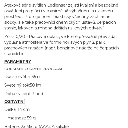
Atexová série svítilen Ledlenser zajistí kvalitní a bezpečné
osvětlení pro práci i v maximálně výbušném a rizikovém
prostředí. Proto je ocení prakticky všechny záchranné
složky, ale také pracovníci chemických ústavů, čerpacích
stanic, lakoven a mnoha dalších rizikových odvětví.
Zóna 0/20 - Pracovní oblast, ve které převážně převládá
výbušná atmosféra ve formě hořlavých plynů, par či
prachových mračen (např. benzinové nádrže na čerpacích
stanicích).
PARAMETRY
CONSTANT CURRENT PROGRAM
Dosah světla: 35 m
Světelný tok:50 lm
Doba svícení: 7 hod
OSTATNÍ
Délka: 14 cm
Hmotnost: 59 g
Baterie: 2x Micro (AAA), Alkalické