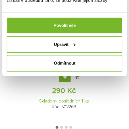
získali v důsledku toho, že používáte jejich služby.
Povolit vše
Upravit
Ledlenser Nylonové pouzdro Typ O
Určeno pro: P6R work, P7R work
Odmítnout
290 Kč
Skladem: posledních 1 ks
Kód: 502268