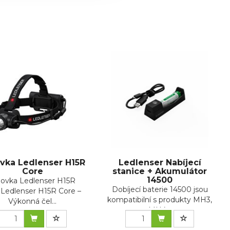
vka Ledlenser H15R
Ledlenser Nabíjecí
Core
stanice + Akumulátor
14500
lovka Ledlenser H15R
Dobíjecí baterie 14500 jsou
Ledlenser H15R Core –
kompatibilní s produkty MH3,
Výkonná čel...
MH4...