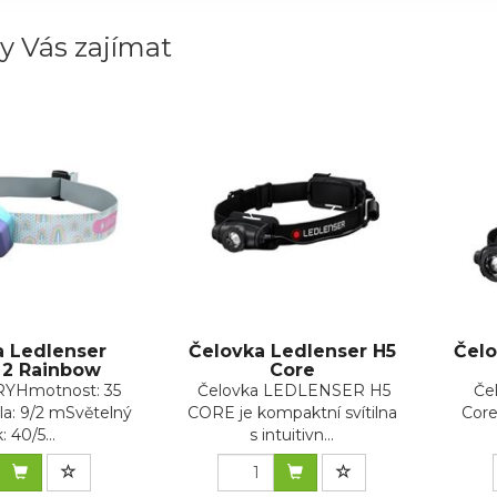
y Vás zajímat
a Ledlenser
Čelovka Ledlenser H5
Čelo
 2 Rainbow
Core
YHmotnost: 35
Čelovka LEDLENSER H5
Če
la: 9/2 mSvětelný
CORE je kompaktní svítilna
Core
: 40/5...
s intuitivn...