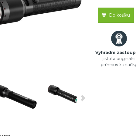
Do košíku
Výhradní zastoup
jistota originální
prémiové značk