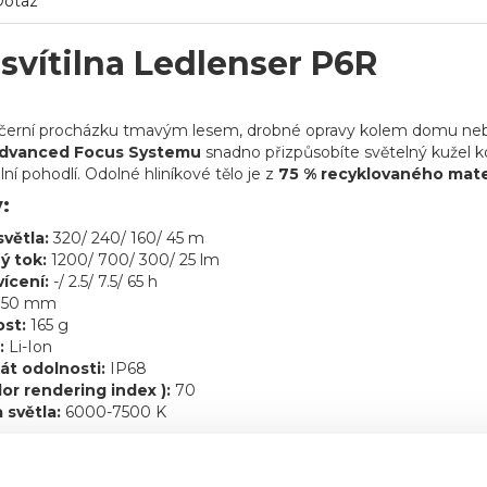
Dotaz
svítilna Ledlenser P6R
večerní procházku tmavým lesem, drobné opravy kolem domu neb
dvanced Focus Systemu
snadno přizpůsobíte světelný kužel 
lní pohodlí. Odolné hliníkové tělo je z
75 % recyklovaného mate
:
světla:
320/ 240/ 160/ 45 m
ý tok:
1200/ 700/ 300/ 25 lm
ícení:
-/ 2.5/ 7.5/ 65 h
150 mm
st:
165 g
:
Li-Ion
kát odolnosti:
IP68
lor rendering index ):
70
 světla:
6000-7500 K
astnosti: