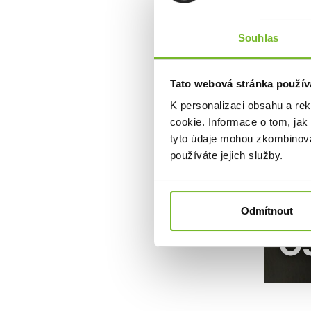
Nabíjec
Jednod
Souhlas
USB-C n
Odolnos
Tato webová stránka použív
Udržite
K personalizaci obsahu a re
7 let z
cookie. Informace o tom, jak
tyto údaje mohou zkombinovat
používáte jejich služby.
Odmítnout