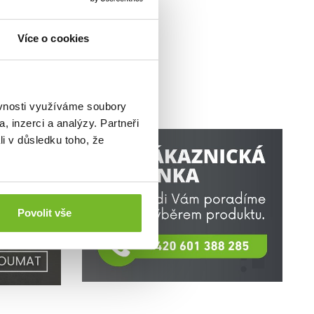
Více o cookies
ěvnosti využíváme soubory
, inzerci a analýzy. Partneři
li v důsledku toho, že
Povolit vše