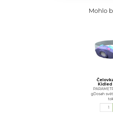
Mohlo b
Čelovk
Kidled
PARAMETR
gDosah svět
tok