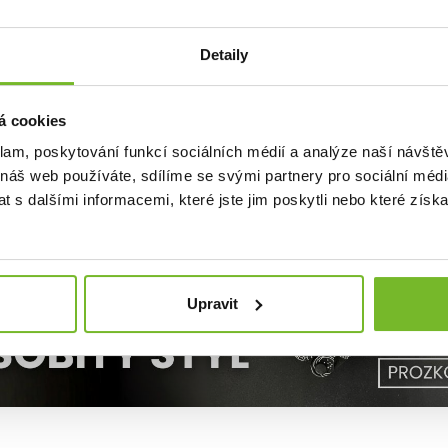
í svítilna s Advanced Focus Systemem
uché ovládání jedním tlačítkem
Detaily
abíjení
t vůči prachu a vodě (IP68)
á cookies
lné provedení:
75 % recyklovaného hliníku
klam, poskytování funkcí sociálních médií a analýze naší návšt
áruky
 náš web používáte, sdílíme se svými partnery pro sociální média
 s dalšími informacemi, které jste jim poskytli nebo které získa
Upravit