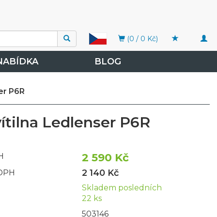
Togg
(0 / 0 Kč)
navi
NABÍDKA
BLOG
ser P6R
ítilna Ledlenser P6R
2 590 Kč
H
2 140 Kč
 DPH
Skladem posledních
22 ks
503146