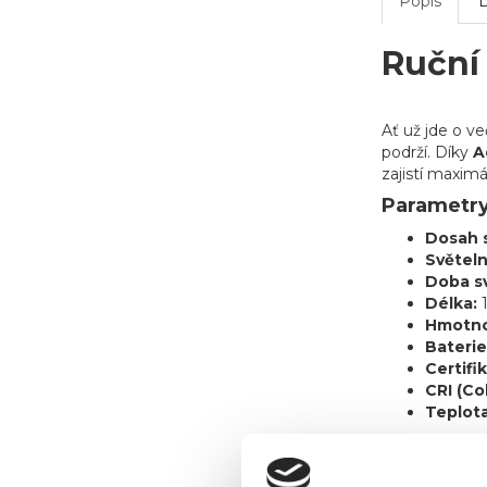
Popis
Ruční 
Ať už jde o 
podrží. Díky
A
zajistí maximá
Parametry
Dosah 
Světeln
Doba sv
Délka:
Hmotno
Baterie
Certifi
CRI (Co
Teplota
Klíčové vl