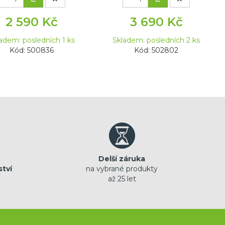
2 590 Kč
3 690 Kč
adem: posledních 1 ks
Skladem: posledních 2 ks
Kód: 500836
Kód: 502802
Delší záruka
ství
na vybrané produkty
až 25 let