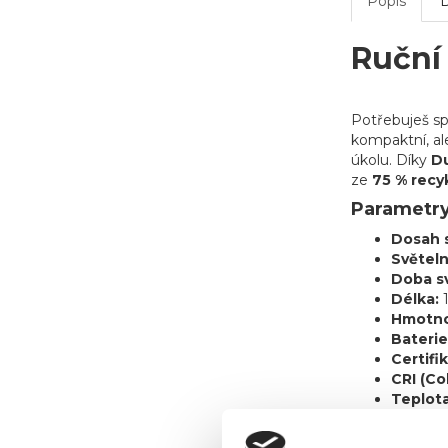
Popis
Ruční 
Potřebuješ sp
kompaktní, al
úkolu. Díky
D
ze
75 % recy
Parametry
Dosah 
Světeln
Doba sv
Délka:
Hmotno
Baterie
Certifi
CRI (Co
Teplota