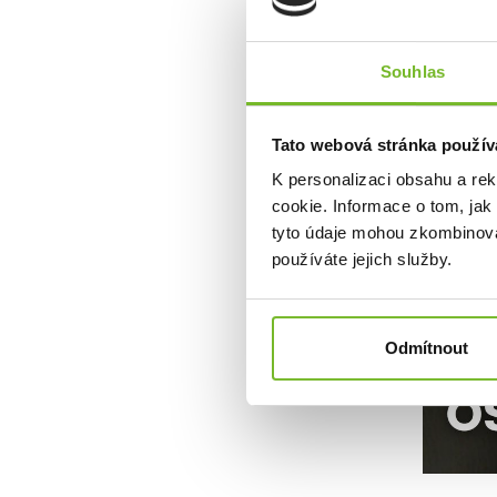
Klíčové vl
Kompakt
Souhlas
Dual P
Jednod
Udržite
Tato webová stránka použív
Záruka:
K personalizaci obsahu a re
cookie. Informace o tom, jak
Odolnos
tyto údaje mohou zkombinovat
používáte jejich služby.
Odmítnout