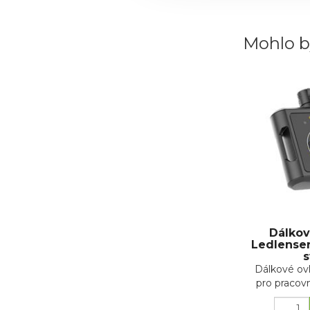
Mohlo b
Dálkov
Ledlenser
s
Dálkové ov
pro pracovn
s