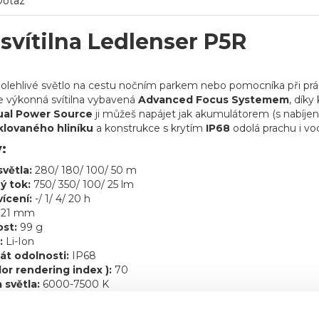
Dotaz
svítilna Ledlenser P5R
olehlivé světlo na cestu nočním parkem nebo pomocníka při prá
e výkonná svítilna vybavená
Advanced Focus Systemem
, díky
ual Power Source
ji můžeš napájet jak akumulátorem (s nabíjení
klovaného hliníku
a konstrukce s krytím
IP68
odolá prachu i vo
:
světla:
280/ 180/ 100/ 50 m
ý tok:
750/ 350/ 100/ 25 lm
ícení:
-/ 1/ 4/ 20 h
121 mm
st:
99 g
:
Li-Ion
kát odolnosti:
IP68
lor rendering index ):
70
 světla:
6000-7500 K