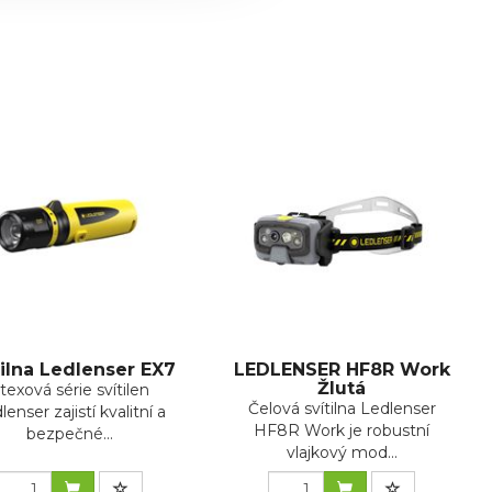
tilna Ledlenser EX7
LEDLENSER HF8R Work
Žlutá
texová série svítilen
Čelová svítilna Ledlenser
lenser zajistí kvalitní a
HF8R Work je robustní
bezpečné...
vlajkový mod...