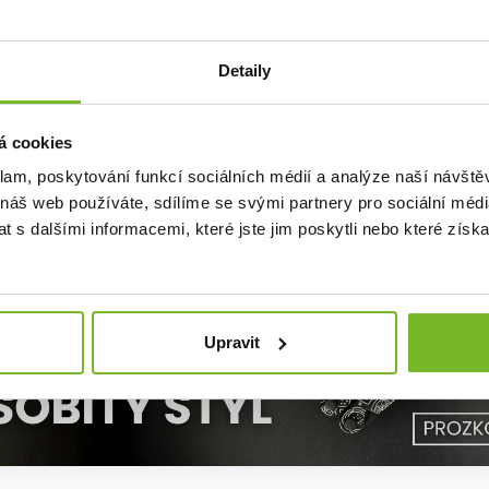
astnosti:
ní nabíjecí svítilna
s funkcí zaostření (Advanced Focus Syste
Detaily
ower Source:
akumulátor i baterie, nabíjení přes USB-C
uché ovládání jedním tlačítkem
lná konstrukce:
75 % recyklovaného hliníku
á cookies
prodloužená záruka na 7 let
klam, poskytování funkcí sociálních médií a analýze naší návšt
 náš web používáte, sdílíme se svými partnery pro sociální média
t proti živlům:
vysoká ochrana proti prachu a vodě (IP68)
 s dalšími informacemi, které jste jim poskytli nebo které získa
Upravit