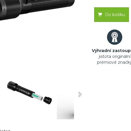
Do košíku
Výhradní zastoup
jistota originální
prémiové značk