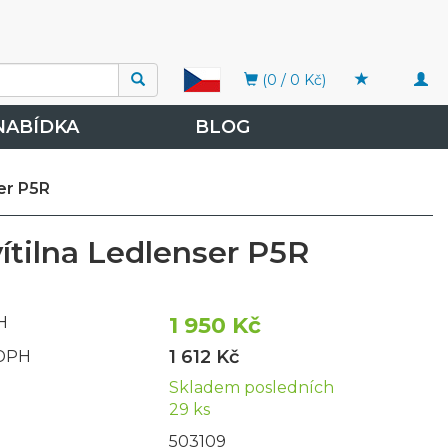
Togg
(0 / 0 Kč)
navi
NABÍDKA
BLOG
ser P5R
ítilna Ledlenser P5R
1 950 Kč
H
1 612 Kč
 DPH
Skladem posledních
29 ks
503109