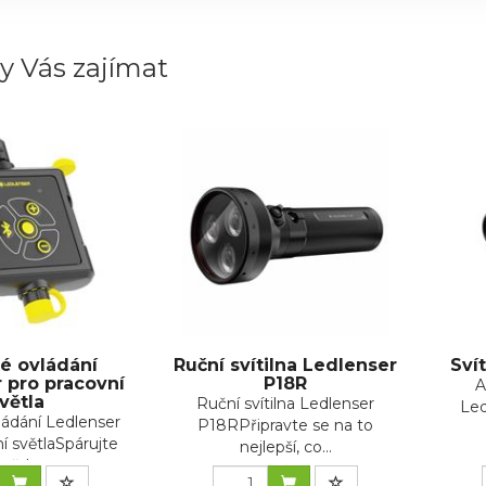
y Vás zajímat
é ovládání
Ruční svítilna Ledlenser
Sví
 pro pracovní
P18R
A
větla
Ruční svítilna Ledlenser
Led
ládání Ledlenser
P18RPřipravte se na to
í světlaSpárujte
nejlepší, co...
větl...