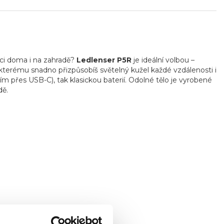
ci doma i na zahradě?
Ledlenser P5R
je ideální volbou –
 kterému snadno přizpůsobíš světelný kužel každé vzdálenosti i
m přes USB-C), tak klasickou baterií. Odolné tělo je vyrobené
dě.