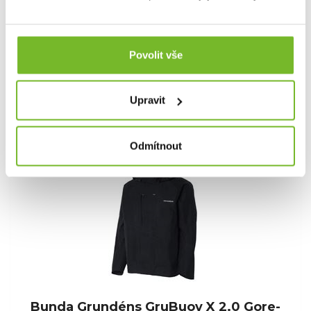
Bunda Grundéns Buoy X 2.0 Gore-Tex Fishing
Jacket Bunda Buoy...
Povolit vše
13 490 Kč
Upravit
Skladem: posledních 2 ks
Kód: 10004-001-0017
Odmítnout
Novinka
Bunda Grundéns GruBuoy X 2.0 Gore-