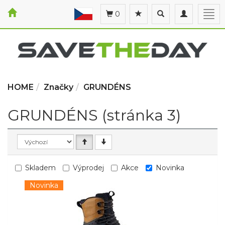
Toggle
Toggle
Togg
0
search
navigation
navi
HOME
Značky
GRUNDÉNS
GRUNDÉNS (stránka 3)
Skladem
Výprodej
Akce
Novinka
Novinka