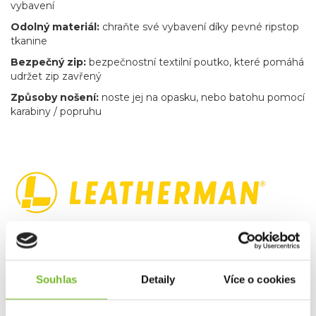
vybavení
Odolný materiál:
chraňte své vybavení díky pevné ripstop
tkanine
Bezpečný zip:
bezpečnostní textilní poutko, které pomáhá
udržet zip zavřený
Způsoby nošení:
noste jej na opasku, nebo batohu pomocí
karabiny / popruhu
Americké multitooly Leatherman jsou synonymem pro
vysoce kvalitní multifunkční kapesní nástroje z prvotřídních
materiálů. Na trhu působí od roku 1983 a jsou absolutní
špičkou ve svém oboru. Díky kvalitě a trvanlivosti se na ně
Souhlas
Detaily
Více o cookies
vztahuje záruka 25 let. Jsou často využívány
v nejnáročnějších podmínkách – na vojenských misích,