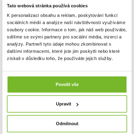
záchranářských operacích nebo náročných expedicích.
Tato webová stránka používá cookies
Jejich funkčnost ocení zejména kutilové, montéři,
mechanici a všichni, pro které je skladné a vysoce funkční
K personalizaci obsahu a reklam, poskytování funkcí
nářadí nepostradatelné.
sociálních médií a analýze naší návštěvnosti využíváme
soubory cookie. Informace o tom, jak náš web používáte,
sdílíme se svými partnery pro sociální média, inzerci a
analýzy. Partneři tyto údaje mohou zkombinovat s
dalšími informacemi, které jste jim poskytli nebo které
získali v důsledku toho, že používáte jejich služby.
Dotaz
Mohlo by Vás zajímat
Povolit vše
Upravit
Odmítnout