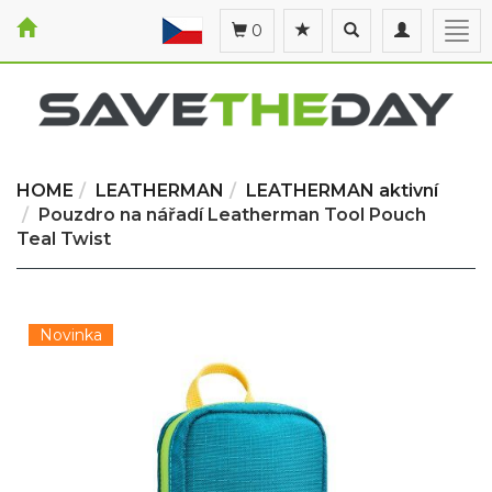
Toggle
Toggle
Togg
0
search
navigation
navi
HOME
LEATHERMAN
LEATHERMAN aktivní
Pouzdro na nářadí Leatherman Tool Pouch
Teal Twist
Novinka