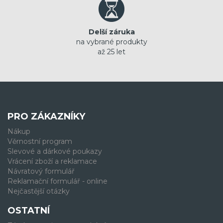
Delší záruka
na vybrané produkty
až 25 let
PRO ZÁKAZNÍKY
Nákup
Věrnostní program
Slevové a dárkové poukazy
Vrácení zboží a reklamace
Návratový formulář
Reklamační formulář - online
Nejčastější otázky
OSTATNÍ