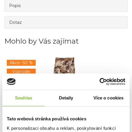
Popis
Dotaz
Mohlo by Vás zajímat
Akce -50 %
Výprodej
Souhlas
Detaily
Více o cookies
Tato webová stránka používá cookies
Kalhoty Kryptek Alaios Highlander 34
K personalizaci obsahu a reklam, poskytování funkcí
Kalhoty Kryptek AlaiosUniverzální kalhoty, které si