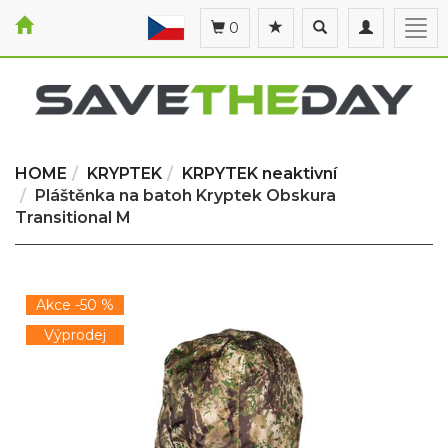
Toggle
Toggle
Togg
0
search
navigation
navi
HOME
KRYPTEK
KRPYTEK neaktivní
Pláštěnka na batoh Kryptek Obskura
Transitional M
Akce -50 %
Výprodej