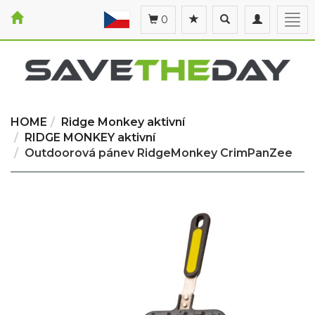
Toggle
Toggle
Togg
0
search
navigation
navi
HOME
Ridge Monkey aktivní
RIDGE MONKEY aktivní
Outdoorová pánev RidgeMonkey CrimPanZee