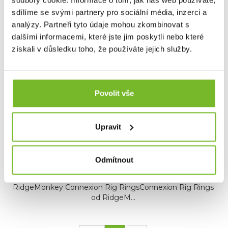
soubory cookie. Informace o tom, jak náš web používáte,
Dotaz
sdílíme se svými partnery pro sociální média, inzerci a
analýzy. Partneři tyto údaje mohou zkombinovat s
Mohlo by Vás zajímat
dalšími informacemi, které jste jim poskytli nebo které
získali v důsledku toho, že používáte jejich služby.
Povolit vše
Upravit
Odmítnout
Kroužky RidgeMonkey Connexion Rig Rings S
RidgeMonkey Connexion Rig RingsConnexion Rig Rings
od RidgeM...