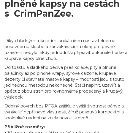
plněné kapsy na cestách
s CrimPanZee.
Díky chladným rukojetím, unikátnímu nastavitelnému
posuvnému kloubu a zacvakávacímu okraji pro pevné
uzavření nebylo nikdy jednodušší připravit dokonale horké a
křupavé kapsy plné chuti.
Od toastů a sladkého pečiva přes koláče, pity a plněné
palačinky až po plněné wrapy, sýrové calzone, křupavé
dezerty či šťavnaté masové kapsy – možnosti jsou s touto
jedinečnou metodou nekonečné. Stačí naplnit, uzavřít a
opéct z obou stran pro rovnoměrně propečený a křupavý
výsledek.
Odolný povrch bez PFOA zajišťuje vyšší životnost pánve a
vynikající nepřilnavé vlastnosti, čímž posouvá kompaktní a
spolehlivé nádobí na zcela novou úroveň.
Přibližné rozměry:
320 mm × 145 mm × 40 mm (včetně rukojetí)