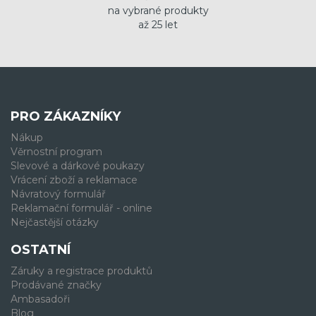
na vybrané produkty
až 25 let
PRO ZÁKAZNÍKY
Nákup
Věrnostní program
Slevové a dárkové poukazy
Vrácení zboží a reklamace
Návratový formulář
Reklamační formulář - online
Nejčastější otázky
OSTATNÍ
Záruky a registrace produktů
Prodávané značky
Ambasadoři
Blog