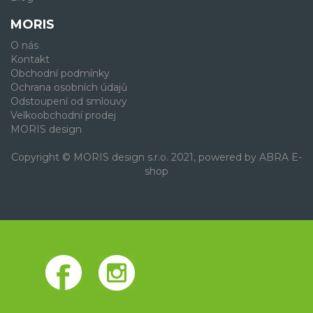
MORIS
O nás
Kontakt
Obchodní podmínky
Ochrana osobních údajů
Odstoupení od smlouvy
Velkoobchodní prodej
MORIS design
Copyright © MORIS design s.r.o. 2021, powered by
ABRA E-
shop