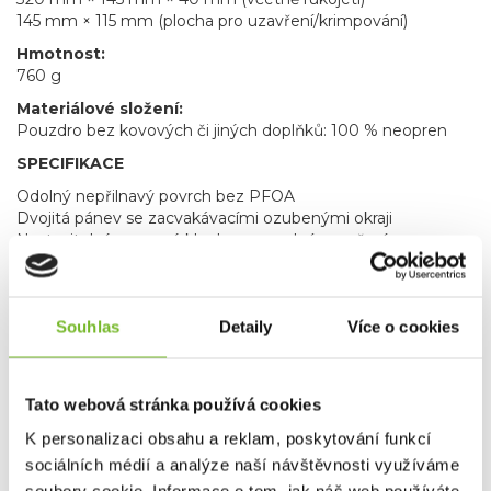
145 mm × 115 mm (plocha pro uzavření/krimpování)
Hmotnost:
760 g
Materiálové složení:
Pouzdro bez kovových či jiných doplňků: 100 % neopren
SPECIFIKACE
Odolný nepřilnavý povrch bez PFOA
Dvojitá pánev se zacvakávacími ozubenými okraji
Nastavitelný posuvný kloub pro snadné uzavření
(krimpování)
Lehká hliníková konstrukce z tlakového odlitku
Povrchová úprava v odstínu Gunmetal Grey
Souhlas
Detaily
Více o cookies
Žebrovaný vnější povrch pro rovnoměrný přenos tepla
Protiskluzové rukojeti s integrovaným zámkem
Vhodné pro všechny tradiční varné desky a přímé zdroje
tepla*
Tato webová stránka používá cookies
Součástí balení je ochranné pouzdro
K personalizaci obsahu a reklam, poskytování funkcí
sociálních médií a analýze naší návštěvnosti využíváme