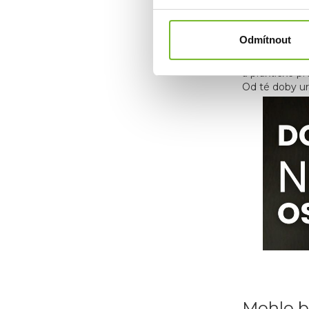
O ZNA
Odmítnout
Společnost
R
a praktické p
Od té doby ur
Mohlo b