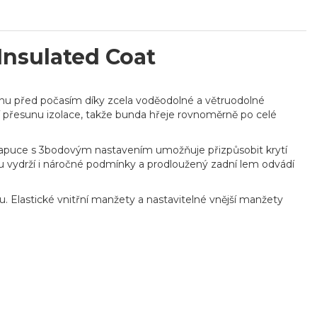
nsulated Coat
ranu před počasím díky zcela voděodolné a větruodolné
ání přesunu izolace, takže bunda hřeje rovnoměrně po celé
 kapuce s 3bodovým nastavením umožňuje přizpůsobit krytí
 vydrží i náročné podmínky a prodloužený zadní lem odvádí
u. Elastické vnitřní manžety a nastavitelné vnější manžety