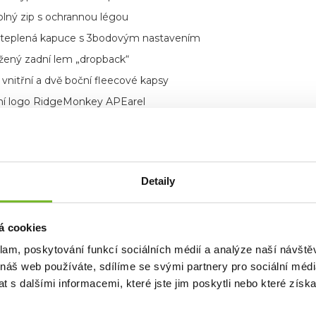
lný zip s ochrannou légou
ateplená kapuce s 3bodovým nastavením
žený zadní lem „dropback“
 vnitřní a dvě boční fleecové kapsy
í logo RidgeMonkey APEarel
Detaily
á cookies
klam, poskytování funkcí sociálních médií a analýze naší návšt
 náš web používáte, sdílíme se svými partnery pro sociální média
 s dalšími informacemi, které jste jim poskytli nebo které získa