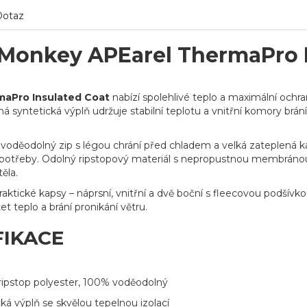
Dotaz
Monkey APEarel ThermaPro I
aPro Insulated Coat
nabízí spolehlivé teplo a maximální och
lná syntetická výplň udržuje stabilní teplotu a vnitřní komory br
 voděodolný zip s légou chrání před chladem a velká zateplená
potřeby. Odolný ripstopový materiál s nepropustnou membránou
ěla.
aktické kapsy – náprsní, vnitřní a dvě boční s fleecovou podšívko
t teplo a brání pronikání větru.
FIKACE
ripstop polyester, 100% voděodolný
ká výplň se skvělou tepelnou izolací