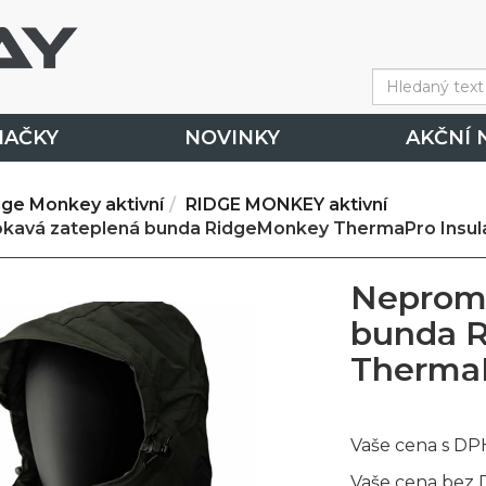
NAČKY
NOVINKY
AKČNÍ 
dge Monkey aktivní
RIDGE MONKEY aktivní
avá zateplená bunda RidgeMonkey ThermaPro Insula
Nepromo
bunda 
ThermaP
Vaše cena s DP
Vaše cena bez