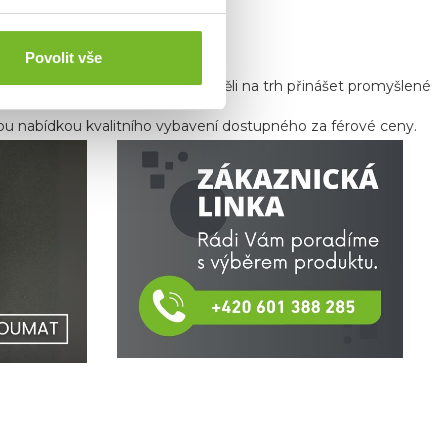
Povolit vše
ů a milovníků outdooru, kteří chtěli na trh přinášet promyšlené
kou nabídkou kvalitního vybavení dostupného za férové ceny.