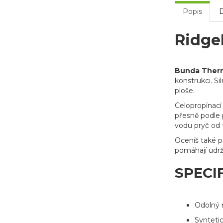
Popis
Ridge
Bunda Therm
konstrukci. Si
ploše.
Celopropínací
přesně podle 
vodu pryč od t
Oceníš také pr
pomáhají udrže
SPECI
Odolný 
Syntetic