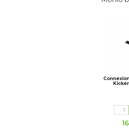
Connexio
Kicke
1