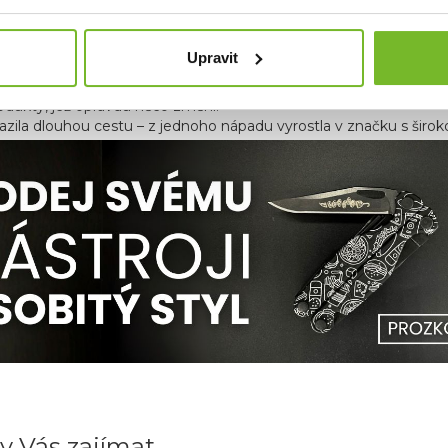
ČCE RidgeMonkey
Upravit
idgeMonkey® vznikla začátkem roku 2014
jako skupina rybář
rodukty, jež opravdu něco změní.
azila dlouhou cestu – z jednoho nápadu vyrostla v značku s širo
y Vás zajímat