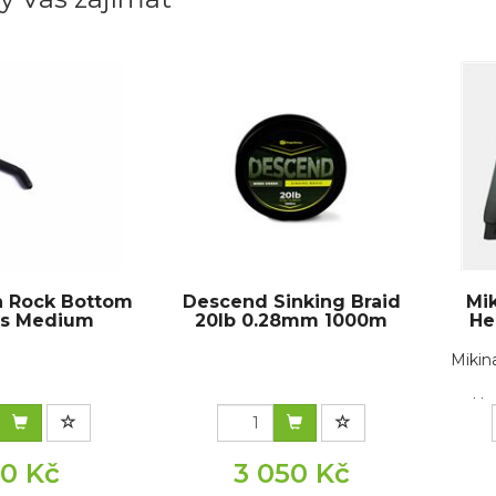
n Rock Bottom
Descend Sinking Braid
Mi
rs Medium
20lb 0.28mm 1000m
He
Mikin
Hoo
60 Kč
3 050 Kč