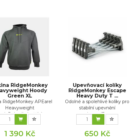
kina RidgeMonkey
Upevňovací kolíky
avyweight Hoody
RidgeMonkey Escape
Green XL
Heavy Duty T ...
a RidgeMonkey APEarel
Odolné a spolehlivé kolíky pro
Heavyweight
stabilní upevnění
dyPohodlná, těžká ...
vybaveníEsc...
1 390 Kč
650 Kč