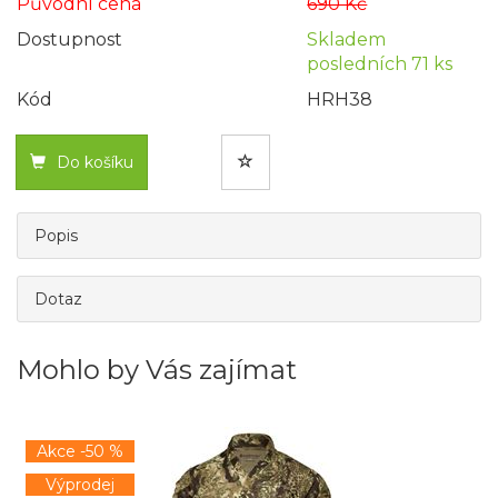
Původní cena
690 Kč
Dostupnost
Skladem
posledních 71 ks
Kód
HRH38
Do košíku
Popis
Dotaz
Mohlo by Vás zajímat
Akce -50 %
Výprodej