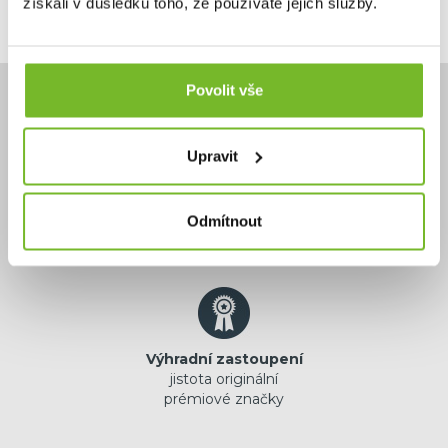
získali v důsledku toho, že používáte jejich služby.
Povolit vše
Upravit
Potřebujete poradit?
+420 732 587 099
Odmítnout
eshop@moris.cz
Výhradní zastoupení
jistota originální
prémiové značky