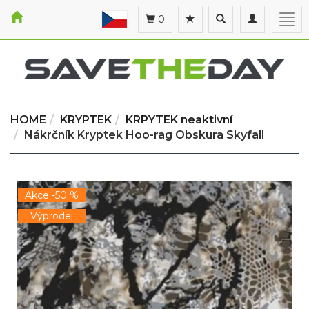
Toggle
Toggle
Togg
0
search
navigation
navi
HOME
KRYPTEK
KRPYTEK neaktivní
Nákrčník Kryptek Hoo-rag Obskura Skyfall
Akce -50 %
Výprodej