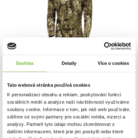
Triko Kryptek Dallol LS Rugby Obskura
Transitional...
Souhlas
Detaily
Více o cookies
Tato webová stránka používá cookies
1 595 Kč
K personalizaci obsahu a reklam, poskytování funkcí
sociálních médií a analýze naší návštěvnosti využíváme
3 190 Kč
Skladem: posledních 3 ks
soubory cookie. Informace o tom, jak náš web používáte,
Kód: 21DALRLSTS4
sdílíme se svými partnery pro sociální média, inzerci a
analýzy. Partneři tyto údaje mohou zkombinovat s
dalšími informacemi, které jste jim poskytli nebo které