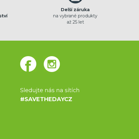
Delší záruka
ství
na vybrané produkty
až 25 let
Sledujte nás na sítích
#SAVETHEDAYCZ