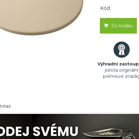
Kód
Do košíku
Výhradní zastoup
jistota originální
prémiové značk
Dotaz