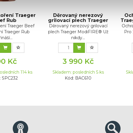
koření Traeger
Děrovaný nerezový
Och
ef Rub
grilovací plech Traeger
Trae
ření Traeger Beef
Děrovaný nerezový grilovací
Ochra
í Traeger Rub
plech Traeger ModiFIRE® Už
Pro 
ináší...
nikdy...
90 Kč
3 990 Kč
osledních 114 ks
Skladem: posledních 5 ks
Skl
: SPC232
Kód: BAC610