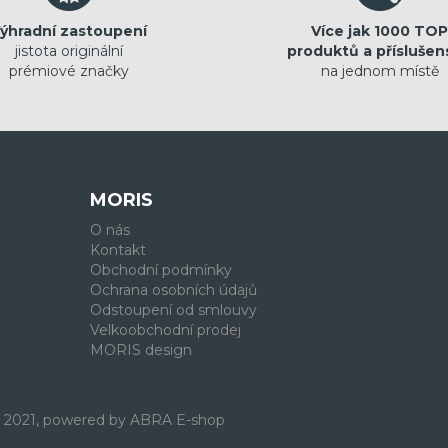
ýhradní zastoupení
Více jak 1000 TOP
jistota originální
produktů a příslušen
prémiové značky
na jednom místě
MORIS
O nás
Kontakt
Obchodní podmínky
Ochrana osobních údajů
Odstoupení od smlouvy
Velkoobchodní prodej
MORIS design
. 2021, powered by
ABRA E-shop