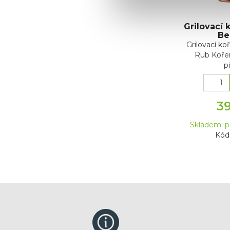
Grilovací 
Be
Grilovací ko
Rub Kořen
př
3
Skladem: p
Kód