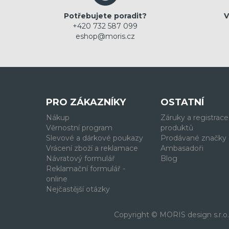
Potřebujete poradit?
V
+420 732 587 099
eshop@moris.cz
PRO ZÁKAZNÍKY
OSTATNÍ
Nákup
Záruky a registrace
Věrnostní program
produktů
Slevové a dárkové poukazy
Prodávané značky
Vrácení zboží a reklamace
Ambasadoři
Návratový formulář
Blog
Reklamační formulář -
online
Nejčastější otázky
Copyright © MORIS design s.r.o