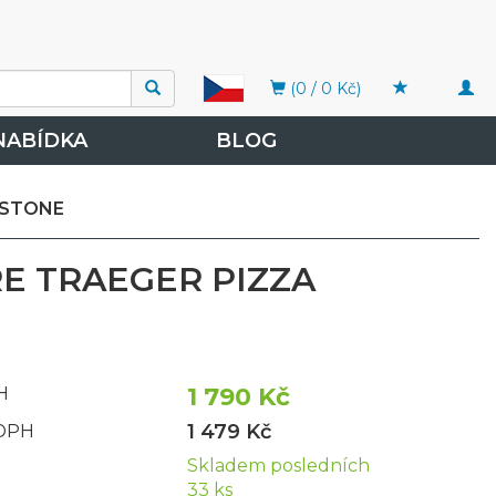
Togg
(0 / 0 Kč)
navi
NABÍDKA
BLOG
 STONE
RE TRAEGER PIZZA
1 790 Kč
H
1 479 Kč
 DPH
Skladem posledních
33 ks