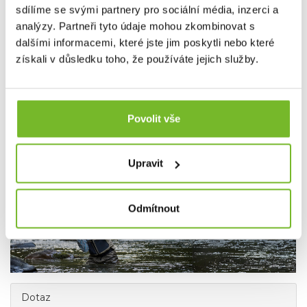
materiálům, udržitelnosti a kvalitě je oblíbenou
sdílíme se svými partnery pro sociální média, inzerci a
volbou profesionálních i sportovních rybářů po celém
analýzy. Partneři tyto údaje mohou zkombinovat s
světě.
Bez ohledu na to, zda jste na vodě nebo trávíte čas
dalšími informacemi, které jste jim poskytli nebo které
ve městě, Grundéns nabízí produkty, které vás udrží v
suchu, teple a stylu. Přidejte se k tisícům spokojených
získali v důsledku toho, že používáte jejich služby.
zákazníků a objevte, proč je Grundéns synonymem pro
nejlepší rybářské oblečení na trhu.
Povolit vše
Společnost MORIS design s.r.o.,
provozovatel
eshopu
SAVETHEDAY.CZ je hrdý exkluzivní distributor značky
Upravit
Grundéns pro Českou republiku a Slovensko.
Odmítnout
Dotaz