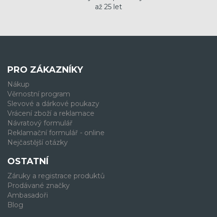
až 25 let
PRO ZÁKAZNÍKY
Nákup
Věrnostní program
Slevové a dárkové poukazy
Vrácení zboží a reklamace
Návratový formulář
Reklamační formulář - online
Nejčastější otázky
OSTATNÍ
Záruky a registrace produktů
Prodávané značky
Ambasadoři
Blog