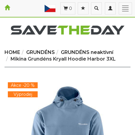
Toggle
Toggle
Togg
0
search
navigation
navi
HOME
GRUNDÉNS
GRUNDÉNS neaktivní
Mikina Grundéns Kryall Hoodie Harbor 3XL
Akce -20 %
Výprodej