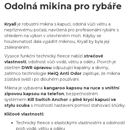
Odolná mikina pro rybáře
Kryall
je robustní mikina s kapucí, odolná vůči větru a
nepříznivému počasí, navržená pro profesionální rybáře s
ohledem na výkon v otevřeném moři. Kdyby se
houževnatost dala vyjádřit mikinou, Kryall by byla její
ztělesněním.
Vysoce funkční technický fleece nabízí
strečové
vlastnosti
, odolnost vůči vodě, větru a oděru. Povrch je
ošetřen
DWR úpravou
odpuzující kapaliny a skvrny,
zatímco technologie
HeiQ Anti Odor
zajišťuje, že mikina
zůstává svěží i po dlouhém používání.
Mikina je vybavena
kangaroo kapsou na ruce s vnitřní
zipovou kapsou na telefon
, bezpečnostním
systémem
Kill Switch Anchor
a
plně krycí kapucí ve
stylu scuba
s možností nastavení pomocí stahovací šňůrky.
Klíčové vlastnosti:
Technický fleece s elastickými vlastnostmi a odolností
proti vodě, větru a oděru