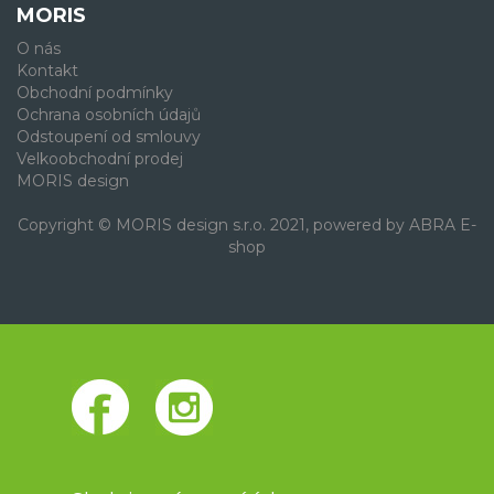
MORIS
O nás
Kontakt
Obchodní podmínky
Ochrana osobních údajů
Odstoupení od smlouvy
Velkoobchodní prodej
MORIS design
Copyright © MORIS design s.r.o. 2021, powered by
ABRA E-
shop