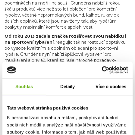
podmínkách na moři i na souši. Grundéns nabízí širokou
škálu produktů více než sto let oblečení pro komerční
rybolov, včetně nepromokavých bund, kalhot, rukavic a
dalších doplňků, které jsou navrženy tak, aby rybářům
poskytly maximální komfort a spolehlivost.
Od roku 2013 začala značka rozšiřovat svou nabídku i
na sportovní rybaření
, reagujíc tak na rostoucí poptávku
po vysoce kvalitním a odolném oblečení pro sportovní
rybáře. Grundéns nyní nabízí špičkové vybavení pro
muškaření a přívlač, které splňuje náročné požadavky
rybářů hledajících precizní a spolehlivé produkty.
Produkty
pro muškaření a přívlač zahrnují vše od technických
bund a až po broďáky, které vám umožní soustředit se
na rybaření bez ohledu na počasí.
Kromě
Souhlas
Detaily
Více o cookies
specializovaného rybářského oblečení zahrnuje nabídka
značky Grundéns také skvělé lifestyle produkty, jako jsou
stylové mikiny, trička a čepice. Tyto kousky nejenže
Tato webová stránka používá cookies
poskytují komfort a praktičnost, ale také umožňují rybářům
a outdoorovým nadšencům nosit oblečení, které reflektuje
K personalizaci obsahu a reklam, poskytování funkcí
jejich vášeň pro rybaření i v běžném životě.
sociálních médií a analýze naší návštěvnosti využíváme
Grundéns díky svému závazku k inovacím, použitým
soubory cookie. Informace o tom, jak náš web používáte,