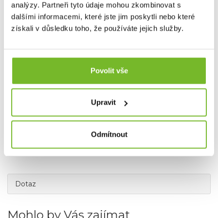
Společnost MORIS design s.r.o.,
provozovatel
eshopu
analýzy. Partneři tyto údaje mohou zkombinovat s
SAVETHEDAY.CZ je hrdý exkluzivní distributor značky
dalšími informacemi, které jste jim poskytli nebo které
Grundéns pro Českou republiku a Slovensko.
získali v důsledku toho, že používáte jejich služby.
Povolit vše
Upravit
Odmítnout
Dotaz
Mohlo by Vás zajímat