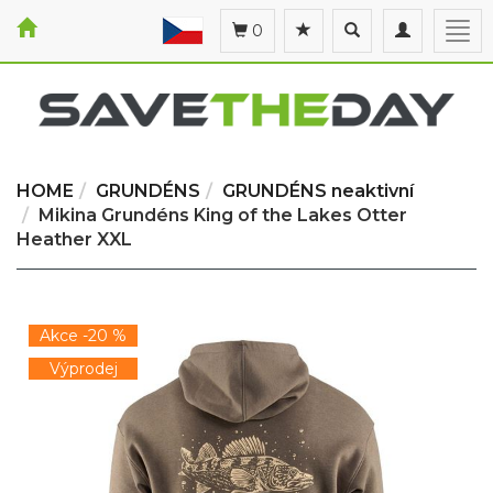
Toggle
Toggle
Togg
0
search
navigation
navi
HOME
GRUNDÉNS
GRUNDÉNS neaktivní
Mikina Grundéns King of the Lakes Otter
Heather XXL
Akce -20 %
Výprodej