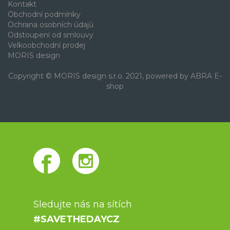
Kontakt
Obchodní podmínky
Ochrana osobních údajů
Odstoupení od smlouvy
Velkoobchodní prodej
MORIS design
Copyright © MORIS design s.r.o. 2021, powered by
ABRA E-
shop
Sledujte nás na sítích
#SAVETHEDAYCZ