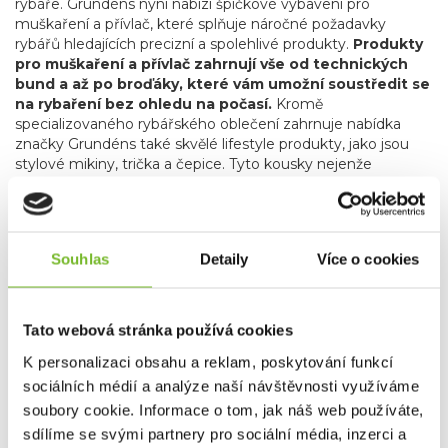
rybáře. Grundéns nyní nabízí špičkové vybavení pro
muškaření a přívlač, které splňuje náročné požadavky
rybářů hledajících precizní a spolehlivé produkty.
Produkty
pro muškaření a přívlač zahrnují vše od technických
bund a až po broďáky, které vám umožní soustředit se
na rybaření bez ohledu na počasí.
Kromě
specializovaného rybářského oblečení zahrnuje nabídka
značky Grundéns také skvělé lifestyle produkty, jako jsou
stylové mikiny, trička a čepice. Tyto kousky nejenže
poskytují komfort a praktičnost, ale také umožňují rybářům
a outdoorovým nadšencům nosit oblečení, které reflektuje
jejich vášeň pro rybaření i v běžném životě.
Grundéns díky svému závazku k inovacím, použitým
Souhlas
Detaily
Více o cookies
materiálům, udržitelnosti a kvalitě je oblíbenou
volbou profesionálních i sportovních rybářů po celém
světě.
Bez ohledu na to, zda jste na vodě nebo trávíte čas
Tato webová stránka používá cookies
ve městě, Grundéns nabízí produkty, které vás udrží v
suchu, teple a stylu. Přidejte se k tisícům spokojených
K personalizaci obsahu a reklam, poskytování funkcí
zákazníků a objevte, proč je Grundéns synonymem pro
sociálních médií a analýze naší návštěvnosti využíváme
nejlepší rybářské oblečení na trhu.
soubory cookie. Informace o tom, jak náš web používáte,
sdílíme se svými partnery pro sociální média, inzerci a