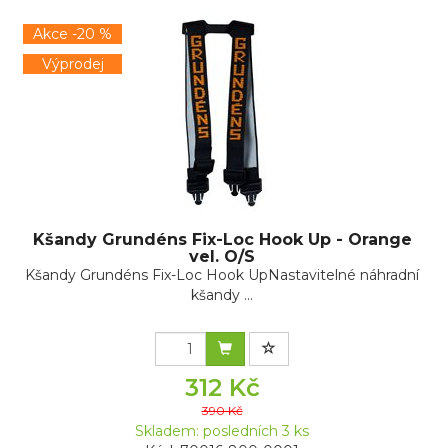
Akce -20 %
Výprodej
Kšandy Grundéns Fix-Loc Hook Up - Orange
vel. O/S
Kšandy Grundéns Fix-Loc Hook UpNastavitelné náhradní
kšandy ...
312 Kč
390 Kč
Skladem: posledních 3 ks