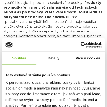
rybářů hledajících precizní a spolehlivé produkty.
Produkty
pro muškaření a přívlač zahrnují vše od technických
bund a až po broďáky, které vám umožní soustředit se
na rybaření bez ohledu na počasí.
Kromě
specializovaného rybářského oblečení zahrnuje nabídka
značky Grundéns také skvělé lifestyle produkty, jako jsou
stylové mikiny, trička a čepice. Tyto kousky nejenže
poskytují komfort a praktičnost, ale také umožňují rybářům
a outdoorovým nadšencům nosit oblečení, které reflektuje
jejich vášeň pro rybaření i v běžném životě.
Grundéns díky svému závazku k inovacím, použitým
materiálům, udržitelnosti a kvalitě je oblíbenou
Souhlas
Detaily
Více o cookies
volbou profesionálních i sportovních rybářů po celém
světě.
Bez ohledu na to, zda jste na vodě nebo trávíte čas
ve městě, Grundéns nabízí produkty, které vás udrží v
Tato webová stránka používá cookies
suchu, teple a stylu. Přidejte se k tisícům spokojených
zákazníků a objevte, proč je Grundéns synonymem pro
K personalizaci obsahu a reklam, poskytování funkcí
nejlepší rybářské oblečení na trhu.
sociálních médií a analýze naší návštěvnosti využíváme
soubory cookie. Informace o tom, jak náš web používáte,
sdílíme se svými partnery pro sociální média, inzerci a
Společnost MORIS design s.r.o.,
provozovatel
eshopu
SAVETHEDAY.CZ je hrdý exkluzivní distributor značky
analýzy. Partneři tyto údaje mohou zkombinovat s