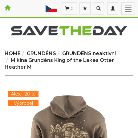
Toggle
Toggle
Togg
0
search
navigation
navi
HOME
GRUNDÉNS
GRUNDÉNS neaktivní
Mikina Grundéns King of the Lakes Otter
Heather M
Akce -20 %
Výprodej