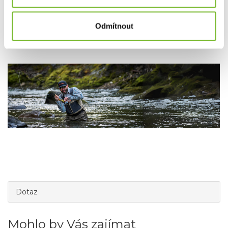
Společnost MORIS design s.r.o.,
provozovatel
eshopu
Odmítnout
SAVETHEDAY.CZ je hrdý exkluzivní distributor značky
Grundéns pro Českou republiku a Slovensko.
Dotaz
Mohlo by Vás zajímat