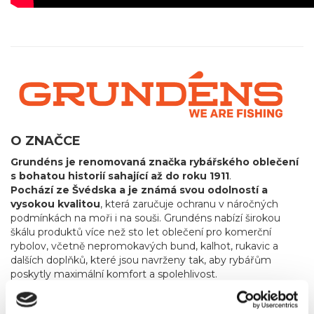
O ZNAČCE
Grundéns je renomovaná značka rybářského oblečení
s bohatou historií sahající až do roku 1911
.
Pochází ze Švédska a je známá svou odolností a
vysokou kvalitou
, která zaručuje ochranu v náročných
podmínkách na moři i na souši. Grundéns nabízí širokou
škálu produktů více než sto let oblečení pro komerční
rybolov, včetně nepromokavých bund, kalhot, rukavic a
dalších doplňků, které jsou navrženy tak, aby rybářům
poskytly maximální komfort a spolehlivost.
Od roku 2013 začala značka rozšiřovat svou nabídku i
na sportovní rybaření
, reagujíc tak na rostoucí poptávku