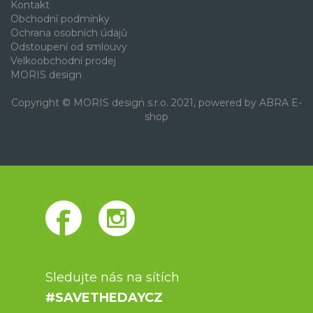
Kontakt
Obchodní podmínky
Ochrana osobních údajů
Odstoupení od smlouvy
Velkoobchodní prodej
MORIS design
Copyright © MORIS design s.r.o. 2021, powered by
ABRA E-
shop
Sledujte nás na sítích
#SAVETHEDAYCZ