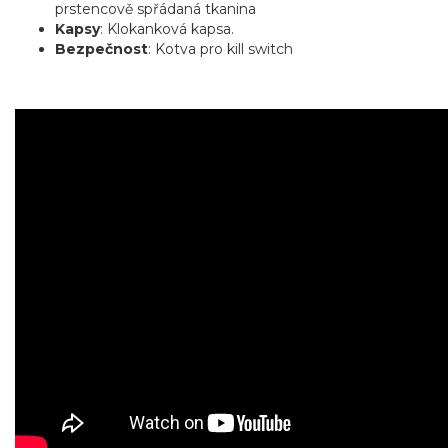
prstencově spřádaná tkanina
Kapsy
: Klokanková kapsa.
Bezpečnost
: Kotva pro kill switch