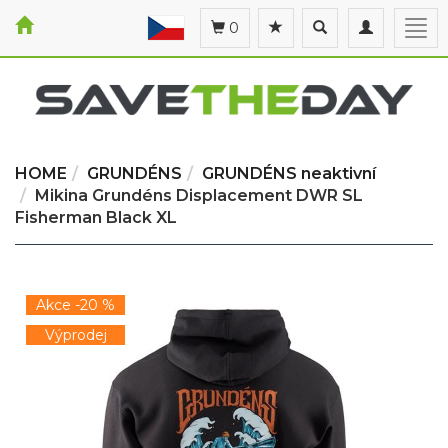
Toggle
Toggle
Togg
0
search
navigation
navi
HOME
GRUNDÉNS
GRUNDÉNS neaktivní
Mikina Grundéns Displacement DWR SL
Fisherman Black XL
Akce -20 %
Výprodej