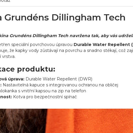
Dotaz
a Grundéns Dillingham Tech
ina Grundéns Dillingham Tech navržena tak, aby vás udržela 
šetřen speciální povrchovou úpravou
Durable Water Repellent 
uje, že kapky vody zůstávají na povrchu a snadno stékají, což zaj
í vrstva.
kace produktu:
ová úprava:
Durable Water Repellent (DWR)
:
Nastavitelná kapuce s integrovanou ochranou na obličej
lokanka s vnitřní kapsou na zip na telefon
nost:
Kotva pro bezpečnostní spínač