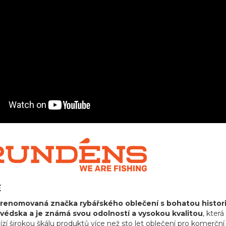
E
renomovaná značka rybářského oblečení s bohatou historií 
védska a je známá svou odolností a vysokou kvalitou
, kter
zí širokou škálu produktů více než sto let oblečení pro komerčn