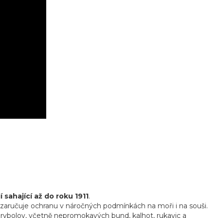
sahající až do roku 1911
.
á zaručuje ochranu v náročných podmínkách na moři i na souši.
í rybolov, včetně nepromokavých bund, kalhot, rukavic a