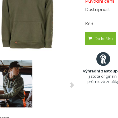
Původní cena
Dostupnost
Kód
Do košíku
Výhradní zastoup
jistota originální
prémiové značk