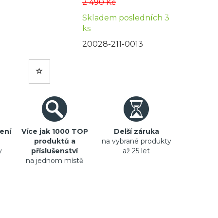
2 490 Kč
Skladem posledních 3
ks
20028-211-0013
ení
Více jak 1000 TOP
Delší záruka
produktů a
na vybrané produkty
y
příslušenství
až 25 let
na jednom místě