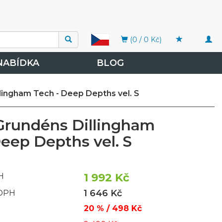
Togg
(0 / 0 Kč)
navi
NABÍDKA
BLOG
lingham Tech - Deep Depths vel. S
Grundéns Dillingham
Deep Depths vel. S
1 992 Kč
H
1 646 Kč
 DPH
20 % / 498 Kč