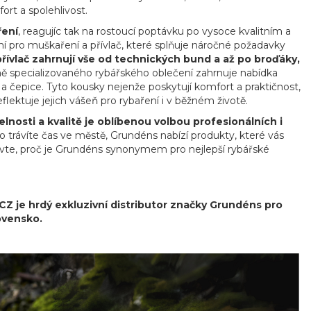
ort a spolehlivost.
ření
, reagujíc tak na rostoucí poptávku po vysoce kvalitním a
í pro muškaření a přívlač, které splňuje náročné požadavky
řívlač zahrnují vše od technických bund a až po broďáky,
 specializovaného rybářského oblečení zahrnuje nabídka
a a čepice. Tyto kousky nejenže poskytují komfort a praktičnost,
ektuje jejich vášeň pro rybaření i v běžném životě.
nosti a kvalitě je oblíbenou volbou profesionálních i
 trávíte čas ve městě, Grundéns nabízí produkty, které vás
bjevte, proč je Grundéns synonymem pro nejlepší rybářské
 je hrdý exkluzivní distributor značky Grundéns pro
ovensko.