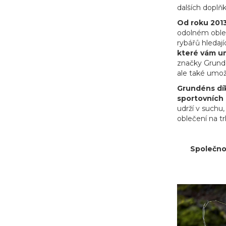
dalších doplň
Od roku 2013
odolném obleč
rybářů hledají
které vám um
značky Grundén
ale také umož
Grundéns dík
sportovních 
udrží v suchu
oblečení na tr
Společnos