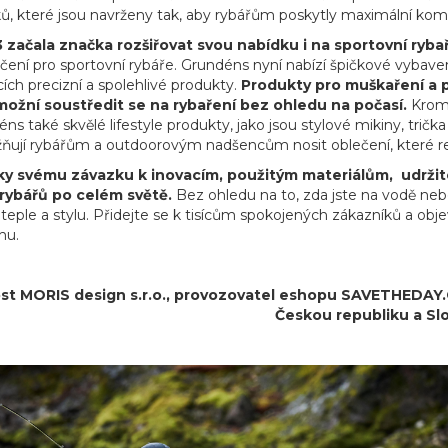
ků, které jsou navrženy tak, aby rybářům poskytly maximální komf
 začala značka rozšiřovat svou nabídku i na sportovní ryba
ení pro sportovní rybáře. Grundéns nyní nabízí špičkové vybaven
cích precizní a spolehlivé produkty.
Produkty pro muškaření a p
ožní soustředit se na rybaření bez ohledu na počasí.
Kromě
s také skvělé lifestyle produkty, jako jsou stylové mikiny, tričk
ňují rybářům a outdoorovým nadšencům nosit oblečení, které refl
y svému závazku k inovacím, použitým materiálům, udržitel
rybářů po celém světě.
Bez ohledu na to, zda jste na vodě nebo
, teple a stylu. Přidejte se k tisícům spokojených zákazníků a o
hu.
t MORIS design s.r.o.,
provozovatel
eshopu SAVETHEDAY.CZ
Českou republiku a Sl