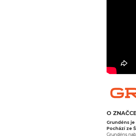
O ZNAČC
Grundéns je 
Pochází ze Š
Grundéns nabí