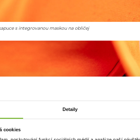
kapuce s integrovanou maskou na obličej
Detaily
á cookies
klam, poskytování funkcí sociálních médií a analýze naší návšt