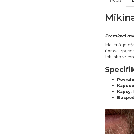
Popis
Mikin
Prémiová mik
Materiál je o
úprava způsob
tak jako vrchn
Specifi
Povrch
Kapuce
Kapsy:
k
Bezpeč