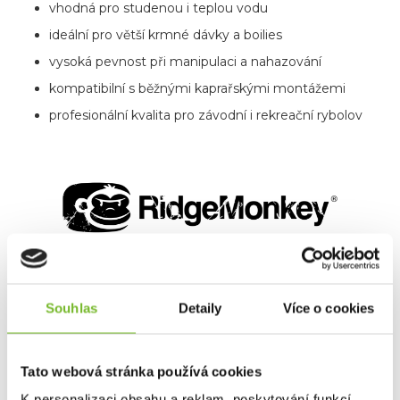
vhodná pro studenou i teplou vodu
ideální pro větší krmné dávky a boilies
vysoká pevnost při manipulaci a nahazování
kompatibilní s běžnými kaprařskými montážemi
profesionální kvalita pro závodní i rekreační rybolov
O ZNAČCE RidgeMonkey
Souhlas
Detaily
Více o cookies
Společnost
RidgeMonkey® vznikla začátkem roku
2014
jako skupina rybářů a milovníků outdooru, kteří chtěli
Tato webová stránka používá cookies
na trh přinášet promyšlené a praktické produkty, jež
opravdu něco změní.
K personalizaci obsahu a reklam, poskytování funkcí