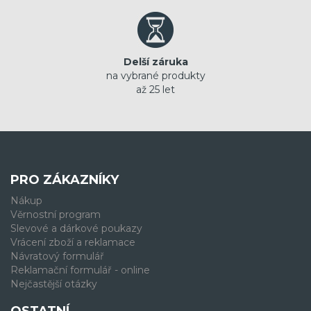
Delší záruka
na vybrané produkty
až 25 let
PRO ZÁKAZNÍKY
Nákup
Věrnostní program
Slevové a dárkové poukazy
Vrácení zboží a reklamace
Návratový formulář
Reklamační formulář - online
Nejčastější otázky
OSTATNÍ