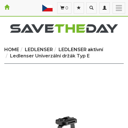
Toggle
Toggle
Togg
0
search
navigation
navi
HOME
LEDLENSER
LEDLENSER aktivní
Ledlenser Univerzální držák Typ E