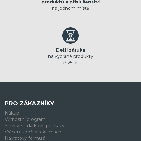
produktů a příslušenství
na jednom místě
Delší záruka
na vybrané produkty
až 25 let
PRO ZÁKAZNÍKY
Nákup
Věrnostní program
Slevové a dárkové poukazy
Vrácení zboží a reklamace
Návratový formulář