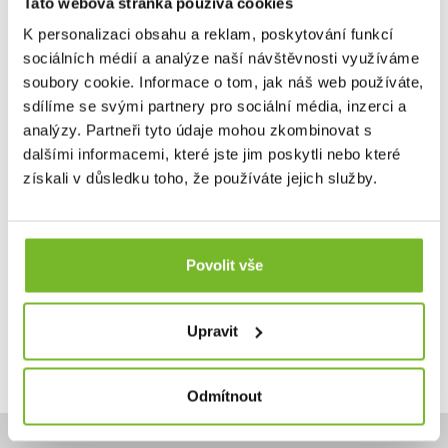
Tato webová stránka používá cookies
K personalizaci obsahu a reklam, poskytování funkcí
sociálních médií a analýze naší návštěvnosti využíváme
Pracovní Světlo Ledlenser W2R Work
soubory cookie. Informace o tom, jak náš web používáte,
Pracovní Světlo Ledlenser W2R WorkLedlenser W2R
Work je komp...
sdílíme se svými partnery pro sociální média, inzerci a
analýzy. Partneři tyto údaje mohou zkombinovat s
dalšími informacemi, které jste jim poskytli nebo které
získali v důsledku toho, že používáte jejich služby.
950 Kč
Skladem: posledních 5 ks
Povolit vše
Kód: 502809
Upravit
Odmítnout