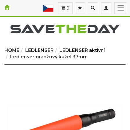
Toggle
Toggle
Togg
0
search
navigation
navi
HOME
LEDLENSER
LEDLENSER aktivní
Ledlenser oranžový kužel 37mm