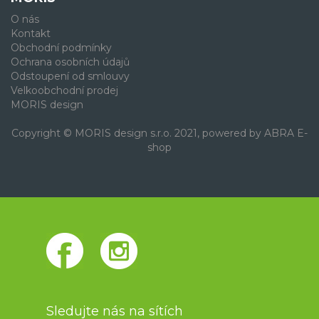
O nás
Kontakt
Obchodní podmínky
Ochrana osobních údajů
Odstoupení od smlouvy
Velkoobchodní prodej
MORIS design
Copyright © MORIS design s.r.o. 2021, powered by
ABRA E-
shop
Sledujte nás na sítích