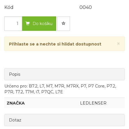
Kód
0040
Do košíku
×
Přihlaste se a nechte si hlídat dostupnost
Popis
Určeno pro: B7.2, L7, M7, M7R, M7RX, P7, P7 Core, P7.2,
P7R, T7.2, T7M, i7, P7QC, L7E
ZNAČKA
LEDLENSER
Dotaz