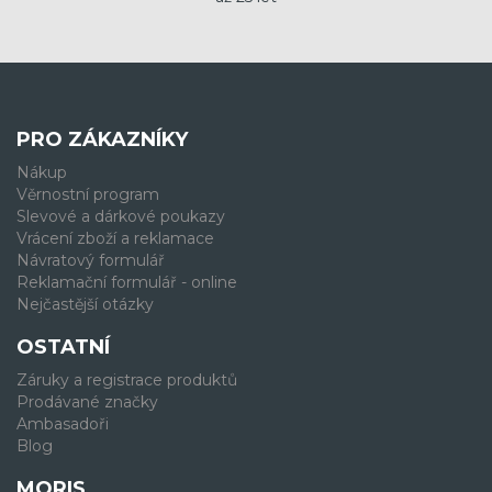
PRO ZÁKAZNÍKY
Nákup
Věrnostní program
Slevové a dárkové poukazy
Vrácení zboží a reklamace
Návratový formulář
Reklamační formulář - online
Nejčastější otázky
OSTATNÍ
Záruky a registrace produktů
Prodávané značky
Ambasadoři
Blog
MORIS