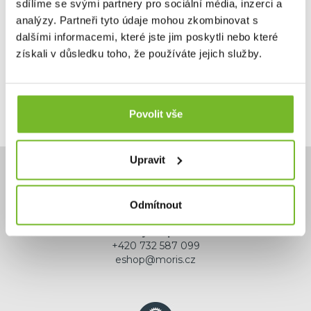
sdílíme se svými partnery pro sociální média, inzerci a
390 Kč
analýzy. Partneři tyto údaje mohou zkombinovat s
dalšími informacemi, které jste jim poskytli nebo které
Skladem: posledních 6 ks
Kód: 503189
získali v důsledku toho, že používáte jejich služby.
Povolit vše
Upravit
Odmítnout
Potřebujete poradit?
+420 732 587 099
eshop@moris.cz