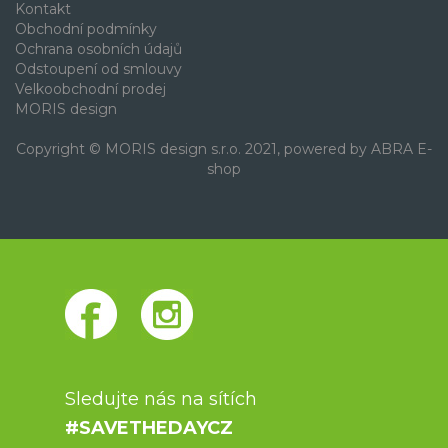
Kontakt
Obchodní podmínky
Ochrana osobních údajů
Odstoupení od smlouvy
Velkoobchodní prodej
MORIS design
Copyright © MORIS design s.r.o. 2021, powered by
ABRA E-
shop
Sledujte nás na sítích
#SAVETHEDAYCZ