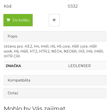
Kód
0332
Do košíku
Popis
Určeno pro: H3.2, H4, H4R, H5, H5 core, H5R core, H5R
work, H6, H6R, H7.2, H7R.2, NEO4, NEO6R, IH3, IH6, IH6R,
IH7R CRI
ZNAČKA
LEDLENSER
Kompatibilita
Dotaz
Mohlo by Vás zajímat