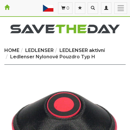
Toggle
Toggle
Togg
0
search
navigation
navi
HOME
LEDLENSER
LEDLENSER aktivní
Ledlenser Nylonové Pouzdro Typ H