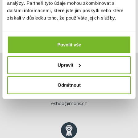
analýzy. Partneři tyto údaje mohou zkombinovat s
Skladem: posledních 10 ks
dalšími informacemi, které jste jim poskytli nebo které
Kód: 502797
získali v důsledku toho, že používáte jejich služby.
Povolit vše
Upravit
Odmítnout
Potřebujete poradit?
+420 732 587 099
eshop@moris.cz