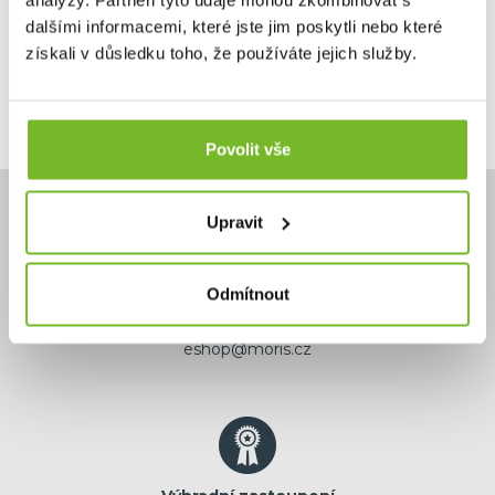
analýzy. Partneři tyto údaje mohou zkombinovat s
Kód: 503266
dalšími informacemi, které jste jim poskytli nebo které
získali v důsledku toho, že používáte jejich služby.
Povolit vše
Upravit
Odmítnout
Potřebujete poradit?
+420 732 587 099
eshop@moris.cz