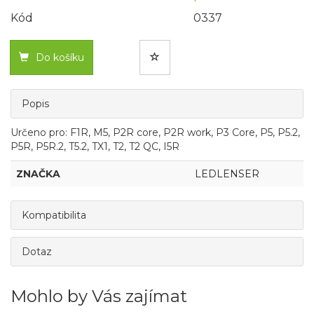
Kód
0337
Do košíku
Popis
Určeno pro: F1R, M5, P2R core, P2R work, P3 Core, P5, P5.2,
P5R, P5R.2, T5.2, TX1, T2, T2 QC, I5R
ZNAČKA
LEDLENSER
Kompatibilita
Dotaz
Mohlo by Vás zajímat