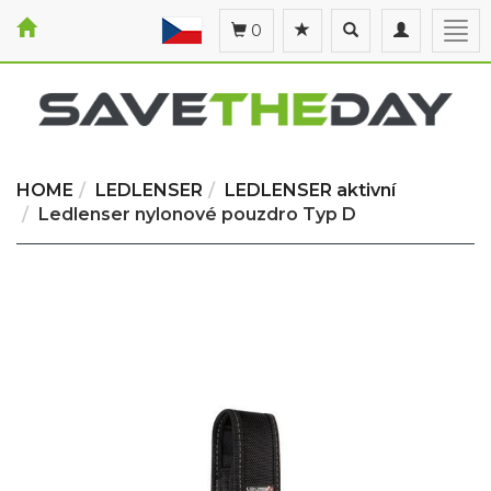
Toggle
Toggle
Togg
0
search
navigation
navi
HOME
LEDLENSER
LEDLENSER aktivní
Ledlenser nylonové pouzdro Typ D