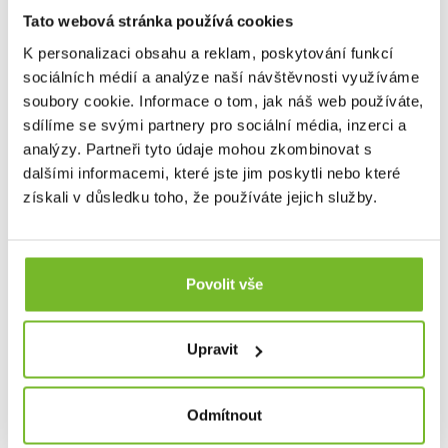
Tato webová stránka používá cookies
K personalizaci obsahu a reklam, poskytování funkcí
sociálních médií a analýze naší návštěvnosti využíváme
soubory cookie. Informace o tom, jak náš web používáte,
Leatherman Bit Kit Sada #5-ORANGE
Rozšiřte možnosti svého multitoolu Leatherman s Bit Kit
sdílíme se svými partnery pro sociální média, inzerci a
#5. ...
analýzy. Partneři tyto údaje mohou zkombinovat s
dalšími informacemi, které jste jim poskytli nebo které
získali v důsledku toho, že používáte jejich služby.
490 Kč
Povolit vše
Skladem: posledních 15 ks
Kód: 931082
Upravit
Odmítnout