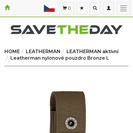
Toggle
Toggle
Togg
0
search
navigation
navi
HOME
LEATHERMAN
LEATHERMAN aktivní
Leatherman nylonové pouzdro Bronze L