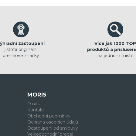
ýhradní zastoupení
Více jak 1000 TOP
jistota originální
produktů a příslušen
prémiové značky
na jednom místě
MORIS
O nás
Kontakt
Obchodní podmínky
Ochrana osobních údajů
Odstoupení od smlouvy
Velkoobchodní prodej