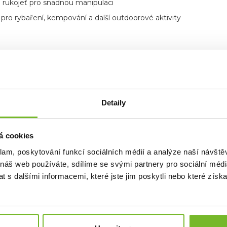
á rukojeť pro snadnou manipulaci
pro rybaření, kempování a další outdoorové aktivity
Detaily
á cookies
klam, poskytování funkcí sociálních médií a analýze naší návšt
 náš web používáte, sdílíme se svými partnery pro sociální média
 s dalšími informacemi, které jste jim poskytli nebo které získa
ČCE RidgeMonkey
idgeMonkey® vznikla začátkem roku 2014
jako skupina rybář
rodukty, jež opravdu něco změní.