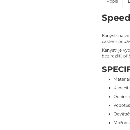
Popis
SpeedF
Kanystr na vo
častém použív
Kanystr je vy
bez rozlití, 
SPECI
Materiá
Kapacita
Odnímat
Vodotěs
Odvětrá
Možnost