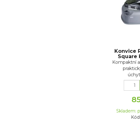
Konvice 
Square 
Kompaktní a
praktic
úchyt
8
Skladem: p
Kód