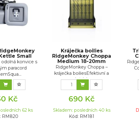
RidgeMonkey
Kráječka boilies
Tr
Kettle Small
RidgeMonkey Choppa
C
Medium 18-20mm
 odolná konvice s
Ridg
RidgeMonkey Choppa –
kým paracord
Co
kráječka boiliesEfektivní a
emSqua...
praktický p...
50 Kč
690 Kč
osledních 62 ks
Skladem: posledních 40 ks
D
: RM820
Kód: RM181