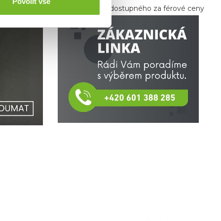
Povolit vše
kou nabídkou kvalitního vybavení dostupného za férové ceny