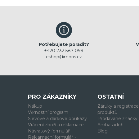
Potřebujete poradit?
V
+420 732 587 099
eshop@moris.cz
PRO ZÁKAZNÍKY
OSTATNÍ
Nákup
Záruky a registrace
Věrnostní program
produktů
Slevové a dárkové poukazy
Prodávané značky
Vrácení zboží a reklamace
Ambasadoři
Návratový formulář
Blog
Reklamační formulář -