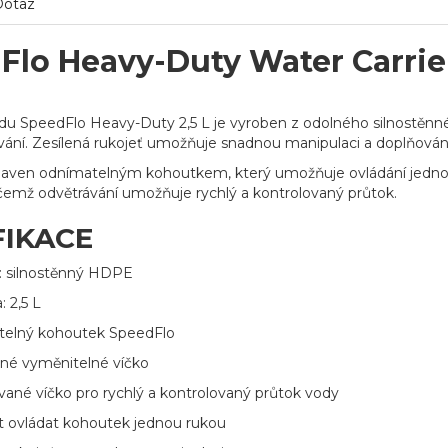
Dotaz
lo Heavy-Duty Water Carrier 
du SpeedFlo Heavy-Duty 2,5 L je vyroben z odolného silnostěnnéh
ání. Zesílená rukojeť umožňuje snadnou manipulaci a doplňován
baven odnímatelným kohoutkem, který umožňuje ovládání jednou
přičemž odvětrávání umožňuje rychlý a kontrolovaný průtok.
FIKACE
l: silnostěnný HDPE
: 2,5 L
elný kohoutek SpeedFlo
né vyměnitelné víčko
vané víčko pro rychlý a kontrolovaný průtok vody
 ovládat kohoutek jednou rukou