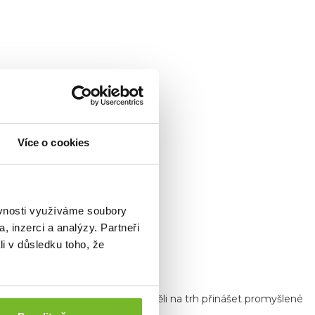
Více o cookies
ěvnosti využíváme soubory
, inzerci a analýzy. Partneři
li v důsledku toho, že
ů a milovníků outdooru, kteří chtěli na trh přinášet promyšlené