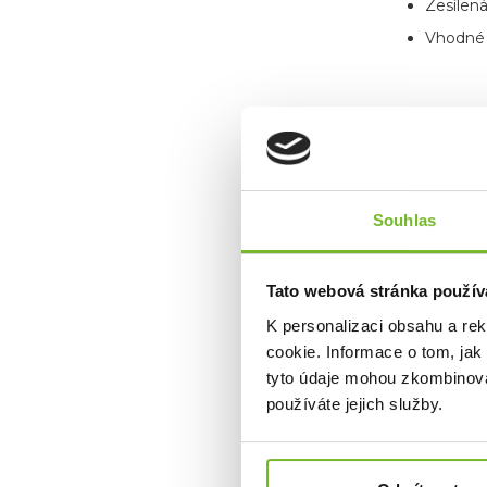
Zesílen
Vhodné 
Souhlas
Tato webová stránka použív
K personalizaci obsahu a re
cookie. Informace o tom, jak
tyto údaje mohou zkombinovat
používáte jejich služby.
O ZNA
Společnost
R
a praktické p