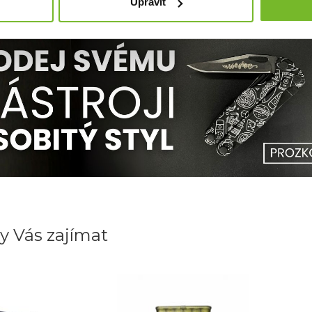
Upravit
azila dlouhou cestu – z jednoho nápadu vyrostla v značku s širo
y Vás zajímat