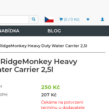
Togg
(0 / 0 Kč)
navi
NABÍDKA
BLOG
RidgeMonkey Heavy Duty Water Carrier 2,5l
 RidgeMonkey Heavy
er Carrier 2,5l
250 Kč
H
207 Kč
 DPH
Čekáme na potvrzení
termínu u dodavatele