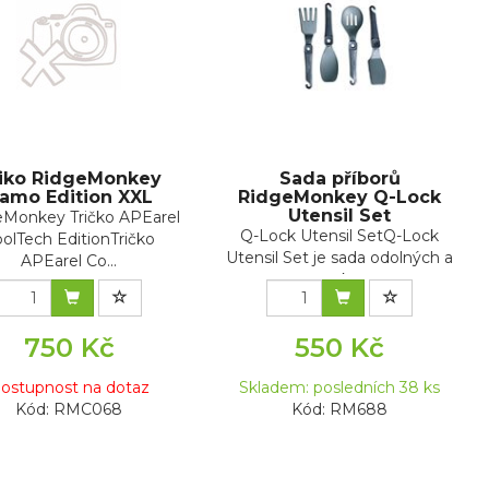
iko RidgeMonkey
Sada příborů
amo Edition XXL
RidgeMonkey Q-Lock
Utensil Set
eMonkey Tričko APEarel
Q-Lock Utensil SetQ-Lock
olTech EditionTričko
Utensil Set je sada odolných a
APEarel Co...
prak...
750 Kč
550 Kč
ostupnost na dotaz
Skladem: posledních 38 ks
Kód: RMC068
Kód: RM688