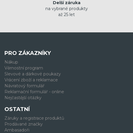
Delší záruka
na vybrané produkty
až 25 let
PRO ZÁKAZNÍKY
Nákup
Věrnostní program
Slevové a dárkové poukazy
Vrácení zboží a reklamace
Návratový formulář
Reklamační formulář - online
Nejčastější otázky
OSTATNÍ
Záruky a registrace produktů
Prodávané značky
Ambasadoři