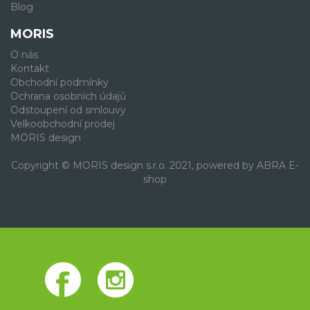
Blog
MORIS
O nás
Kontakt
Obchodní podmínky
Ochrana osobních údajů
Odstoupení od smlouvy
Velkoobchodní prodej
MORIS design
Copyright © MORIS design s.r.o. 2021, powered by
ABRA E-
shop