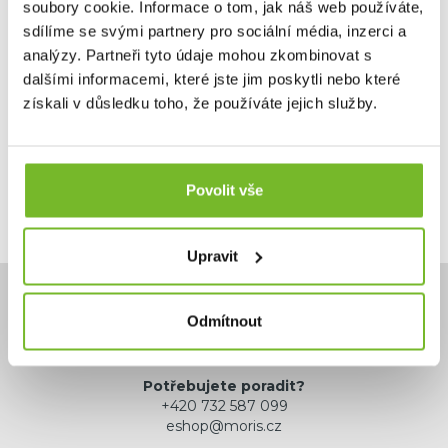
soubory cookie. Informace o tom, jak náš web používáte,
sdílíme se svými partnery pro sociální média, inzerci a
analýzy. Partneři tyto údaje mohou zkombinovat s
3 595 Kč
dalšími informacemi, které jste jim poskytli nebo které
7 190 Kč
získali v důsledku toho, že používáte jejich služby.
Skladem: posledních 1 ks
Kód: 18LYKJNO3
Povolit vše
Upravit
Odmítnout
Potřebujete poradit?
+420 732 587 099
eshop@moris.cz