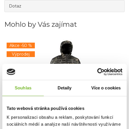
Dotaz
Mohlo by Vás zajímat
Akce -50 %
Výprodej
Souhlas
Detaily
Více o cookies
Bunda Kryptek Lykos II Obskura Nox S
Tato webová stránka používá cookies
Bunda Kryptek Lykos IIMaximální teplo, minimální
hmotnost.Kr...
K personalizaci obsahu a reklam, poskytování funkcí
sociálních médií a analýze naší návštěvnosti využíváme