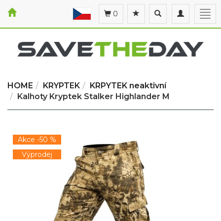
Toggle
Toggle
Togg
0
search
navigation
navi
HOME
KRYPTEK
KRPYTEK neaktivní
Kalhoty Kryptek Stalker Highlander M
Akce -50 %
Výprodej