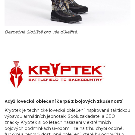
Bezpečné úložiště pro vše důležité.
Když lovecké oblečení čerpá z bojových zkušeností
Kryptek je technické lovecké oblečení inspirované taktickou
výbavou armádních jednotek. Spoluzakladatel a CEO
značky Kryptek si po letech nasazení v extrémních
bojových podmínkách uvědomil, že na trhu chybí odolné,
funkční a cenově dostupné oblečení, které by odpovídalo