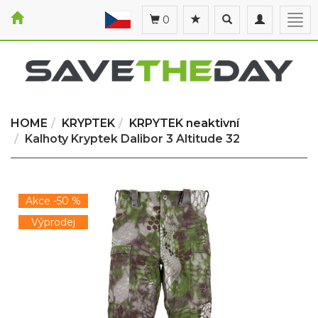
Toggle
Toggle
Togg
0
search
navigation
navi
HOME
KRYPTEK
KRPYTEK neaktivní
Kalhoty Kryptek Dalibor 3 Altitude 32
Akce -50 %
Výprodej