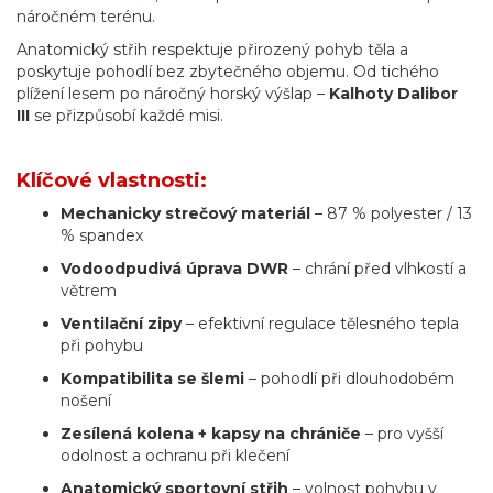
náročném terénu.
Anatomický střih respektuje přirozený pohyb těla a
poskytuje pohodlí bez zbytečného objemu. Od tichého
plížení lesem po náročný horský výšlap –
Kalhoty
Dalibor
III
se přizpůsobí každé misi.
Klíčové vlastnosti:
Mechanicky strečový materiál
– 87 % polyester / 13
% spandex
Vodoodpudivá úprava DWR
– chrání před vlhkostí a
větrem
Ventilační zipy
– efektivní regulace tělesného tepla
při pohybu
Kompatibilita se šlemi
– pohodlí při dlouhodobém
nošení
Zesílená kolena + kapsy na chrániče
– pro vyšší
odolnost a ochranu při klečení
Anatomický sportovní střih
– volnost pohybu v