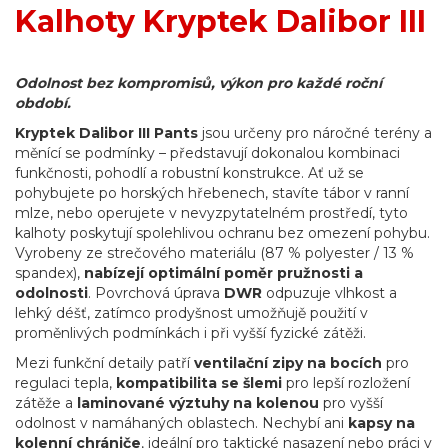
Kalhoty Kryptek Dalibor III
Odolnost bez kompromisů, výkon pro každé roční
období.
Kryptek Dalibor III Pants
jsou určeny pro náročné terény a
měnící se podmínky – představují dokonalou kombinaci
funkčnosti, pohodlí a robustní konstrukce. Ať už se
pohybujete po horských hřebenech, stavíte tábor v ranní
mlze, nebo operujete v nevyzpytatelném prostředí, tyto
kalhoty poskytují spolehlivou ochranu bez omezení pohybu.
Vyrobeny ze strečového materiálu (87 % polyester / 13 %
spandex),
nabízejí optimální poměr pružnosti a
odolnosti
. Povrchová úprava
DWR
odpuzuje vlhkost a
lehký déšť, zatímco prodyšnost umožňujě použití v
proměnlivých podmínkách i při vyšší fyzické zátěži.
Mezi funkční detaily patří
ventilační zipy na bocích
pro
regulaci tepla,
kompatibilita se šlemi
pro lepší rozložení
zátěže a
laminované výztuhy na kolenou
pro vyšší
odolnost v namáhaných oblastech. Nechybí ani
kapsy na
kolenní chrániče
, ideální pro taktické nasazení nebo práci v