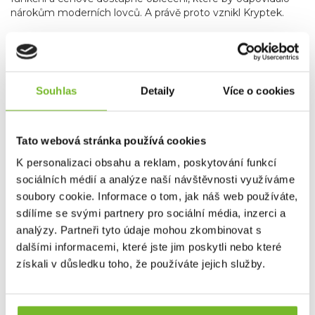
nárokům moderních lovců. A právě proto vznikl Kryptek.
Outdoorové vybavení s výkonností vojenské výstroje
Kryptek přináší osvědčené vlastnosti a konstrukční řešení z
bojových zón do světa outdooru. Všechny produkty jsou
Souhlas
Detaily
Více o cookies
průběžně testovány v náročných válečných podmínkách i v
extrémním prostředí při lovu. Díky neustálému vývoji a
zpětné vazbě z terénu se každý další model posouvá výš –
Tato webová stránka používá cookies
tak, aby vyhověl těm, kdo od své výbavy očekávají
maximální kvalitu, výkon a spolehlivost.
K personalizaci obsahu a reklam, poskytování funkcí
sociálních médií a analýze naší návštěvnosti využíváme
soubory cookie. Informace o tom, jak náš web používáte,
sdílíme se svými partnery pro sociální média, inzerci a
analýzy. Partneři tyto údaje mohou zkombinovat s
dalšími informacemi, které jste jim poskytli nebo které
získali v důsledku toho, že používáte jejich služby.