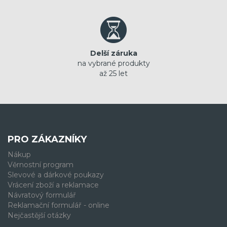
Delší záruka
na vybrané produkty
až 25 let
PRO ZÁKAZNÍKY
Nákup
Věrnostní program
Slevové a dárkové poukazy
Vrácení zboží a reklamace
Návratový formulář
Reklamační formulář - online
Nejčastější otázky