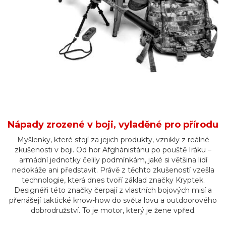
Nápady zrozené v boji, vyladěné pro přírodu
Myšlenky, které stojí za jejich produkty, vznikly z reálné
zkušenosti v boji. Od hor Afghánistánu po pouště Iráku –
armádní jednotky čelily podmínkám, jaké si většina lidí
nedokáže ani představit. Právě z těchto zkušeností vzešla
technologie, která dnes tvoří základ značky Kryptek.
Designéři této značky čerpají z vlastních bojových misí a
přenášejí taktické know-how do světa lovu a outdoorového
dobrodružství. To je motor, který je žene vpřed.