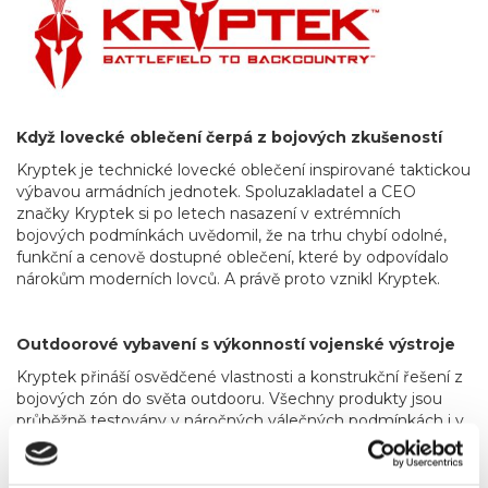
Když lovecké oblečení čerpá z bojových zkušeností
Kryptek je technické lovecké oblečení inspirované taktickou
výbavou armádních jednotek. Spoluzakladatel a CEO
značky Kryptek si po letech nasazení v extrémních
bojových podmínkách uvědomil, že na trhu chybí odolné,
funkční a cenově dostupné oblečení, které by odpovídalo
nárokům moderních lovců. A právě proto vznikl Kryptek.
Outdoorové vybavení s výkonností vojenské výstroje
Kryptek přináší osvědčené vlastnosti a konstrukční řešení z
bojových zón do světa outdooru. Všechny produkty jsou
průběžně testovány v náročných válečných podmínkách i v
extrémním prostředí při lovu. Díky neustálému vývoji a
zpětné vazbě z terénu se každý další model posouvá výš –
tak, aby vyhověl těm, kdo od své výbavy očekávají