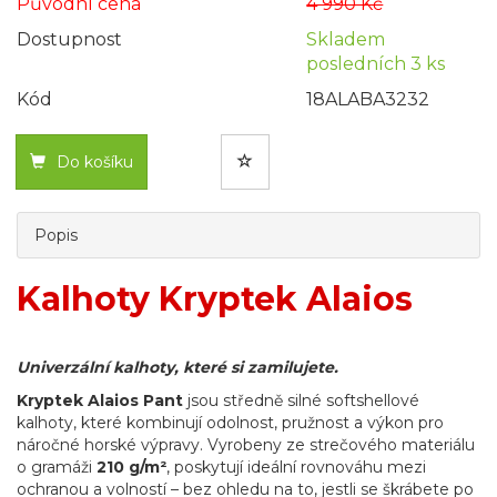
Původní cena
4 990 Kč
Dostupnost
Skladem
posledních 3 ks
Kód
18ALABA3232
Do košíku
Popis
Kalhoty Kryptek Alaios
Univerzální kalhoty, které si zamilujete.
Kryptek Alaios Pant
jsou středně silné softshellové
kalhoty, které kombinují odolnost, pružnost a výkon pro
náročné horské výpravy. Vyrobeny ze strečového materiálu
o gramáži
210 g/m²
, poskytují ideální rovnováhu mezi
ochranou a volností – bez ohledu na to, jestli se škrábete po