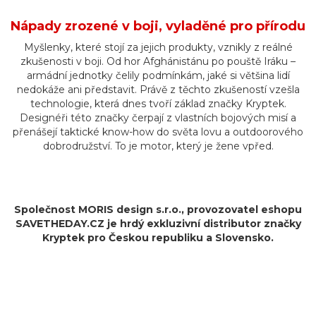
Nápady zrozené v boji, vyladěné pro přírodu
Myšlenky, které stojí za jejich produkty, vznikly z reálné
zkušenosti v boji. Od hor Afghánistánu po pouště Iráku –
armádní jednotky čelily podmínkám, jaké si většina lidí
nedokáže ani představit. Právě z těchto zkušeností vzešla
technologie, která dnes tvoří základ značky Kryptek.
Designéři této značky čerpají z vlastních bojových misí a
přenášejí taktické know-how do světa lovu a outdoorového
dobrodružství. To je motor, který je žene vpřed.
Společnost MORIS design s.r.o.,
provozovatel
eshopu
SAVETHEDAY.CZ je hrdý exkluzivní distributor značky
Kryptek pro Českou republiku a Slovensko.