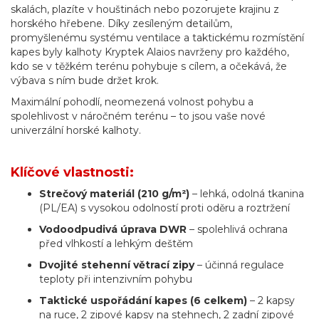
skalách, plazíte v houštinách nebo pozorujete krajinu z
horského hřebene. Díky zesíleným detailům,
promyšlenému systému ventilace a taktickému rozmístění
kapes byly kalhoty Kryptek Alaios navrženy pro každého,
kdo se v těžkém terénu pohybuje s cílem, a očekává, že
výbava s ním bude držet krok.
Maximální pohodlí, neomezená volnost pohybu a
spolehlivost v náročném terénu – to jsou vaše nové
univerzální horské kalhoty.
Klíčové vlastnosti:
Strečový materiál (210 g/m²)
– lehká, odolná tkanina
(PL/EA) s vysokou odolností proti oděru a roztržení
Vodoodpudivá úprava DWR
– spolehlivá ochrana
před vlhkostí a lehkým deštěm
Dvojité stehenní větrací zipy
– účinná regulace
teploty při intenzivním pohybu
Taktické uspořádání kapes (6 celkem)
– 2 kapsy
na ruce, 2 zipové kapsy na stehnech, 2 zadní zipové