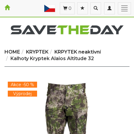
Toggle
Toggle
Togg
0
search
navigation
navi
HOME
KRYPTEK
KRPYTEK neaktivní
Kalhoty Kryptek Alaios Altitude 32
Akce -50 %
Výprodej