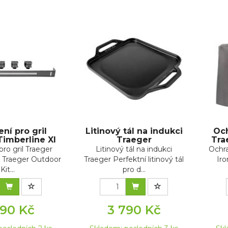
ní pro gril
Litinový tál na indukci
Och
Timberline Xl
Traeger
Tra
pro gril Traeger
Litinový tál na indukci
Ochra
l Traeger Outdoor
Traeger Perfektní litinový tál
Ir
Kit...
pro d...
990 Kč
3 790 Kč