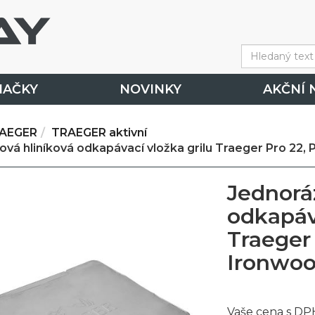
NAČKY
NOVINKY
AKČNÍ 
AEGER
TRAEGER aktivní
vá hliníková odkapávací vložka grilu Traeger Pro 22,
Jednorá
odkapáva
Traeger 
Ironwoo
Vaše cena s DP