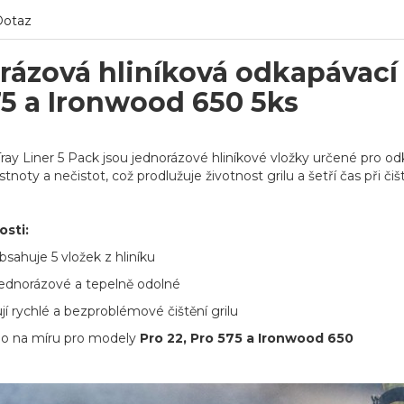
Dotaz
ázová hliníková odkapávací v
75 a Ironwood 650 5ks
ray Liner 5 Pack jsou jednorázové hliníkové vložky určené pro od
noty a nečistot, což prodlužuje životnost grilu a šetří čas při čišt
osti:
bsahuje 5 vložek z hliníku
jednorázové a tepelně odolné
í rychlé a bezproblémové čištění grilu
o na míru pro modely
Pro 22, Pro 575 a Ironwood 650