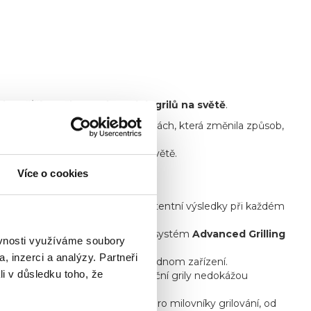
ávanější značkou peletových grilů na světě
.
logii grilování na dřevěných peletách, která změnila způsob,
jí grilovací nadšenci po celém světě.
Více o cookies
jišťují dlouhou životnost a konzistentní výsledky při každém
iFIRE®
ovládání na dálku nebo systém
Advanced Grilling
ěvnosti využíváme soubory
, inzerci a analýzy. Partneři
ní, dušení nebo opékání – vše na jednom zařízení.
li v důsledku toho, že
nečnou chuť a vůni, kterou tradiční grily nedokážou
ě je Traeger volbou číslo jedna pro milovníky grilování, od