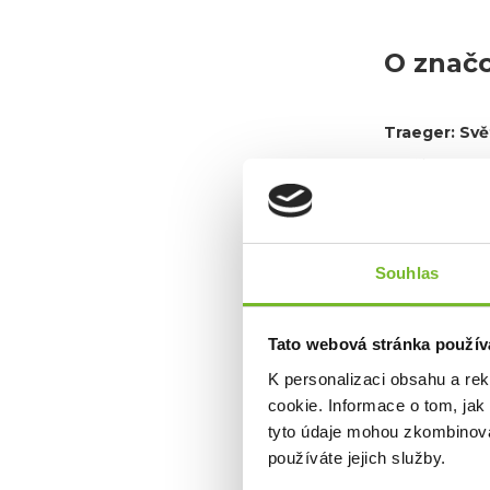
O znač
Traeger: Svě
Značka
Traeg
Založena v 
jakým lidé přip
Dnes je Traege
Souhlas
Proč je
Nekomp
Tato webová stránka použív
použití.
Špičko
K personalizaci obsahu a re
Logic
pr
cookie. Informace o tom, jak
Univer
tyto údaje mohou zkombinovat
Autent
napodob
používáte jejich služby.
Důvěra 