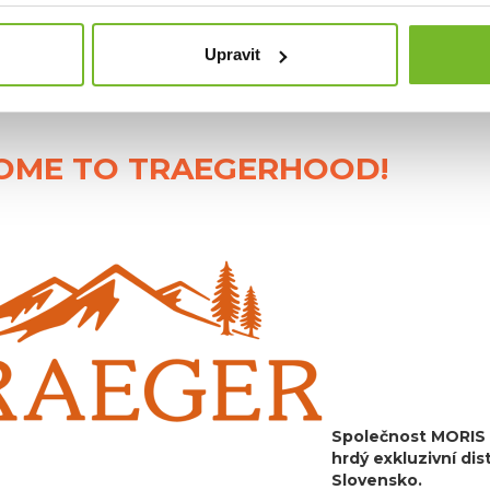
íků až po profesionály.
l peletových grilů
přináší to nejlepší z americké tradice grilov
Upravit
milionům spokojených uživatelů a zažijte na vlastní kůži, proč je
bální komunity grilovacích nadšenců!
🌍🔥
OME TO TRAEGERHOOD!
Společnost MORIS d
hrdý exkluzivní di
Slovensko.