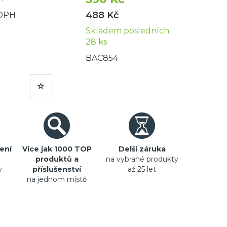
488 Kč
 DPH
Skladem posledních
28 ks
BAC854
ení
Více jak 1000 TOP
Delší záruka
produktů a
na vybrané produkty
y
příslušenství
až 25 let
na jednom místě