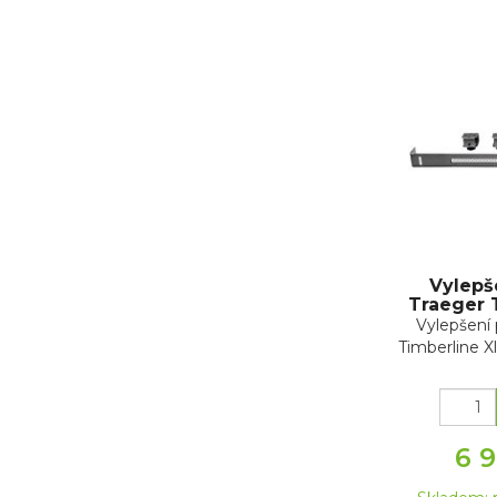
Vylepše
Traeger 
Vylepšení 
Timberline X
6 