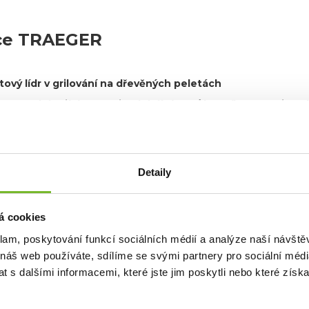
ce TRAEGER
tový lídr v grilování na dřevěných peletách
er, pocházející z USA, je globálním průkopníkem a nejprod
roce 1985 v Mount Angel v Oregonu
, přinesla revoluční techno
ravují jídlo.
r symbolem kvality, inovací a autentické chuti dřeva, kterou milu
Detaily
 Traeger nejprodávanější?
romisní kvalita
: Robustní konstrukce a precizní technologie za
á cookies
vá technologie
: Traeger grily přinášejí moderní inovace, jako je
W
klam, poskytování funkcí sociálních médií a analýze naší návšt
o udržení stabilní teploty.
 náš web používáte, sdílíme se svými partnery pro sociální média
zálnost
: Grily Traeger zvládnou nejen grilování, ale i uzení, peče
 s dalšími informacemi, které jste jim poskytli nebo které získa
ická chuť dřeva
: Přírodní dřevěné pelety dodávají pokrmům jedi
it.
milionů
: Jako nejprodávanější značka peletových grilů celosvětov