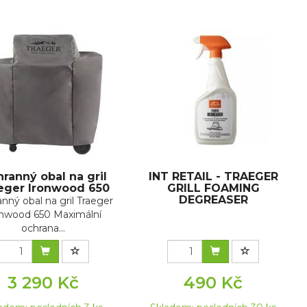
ranný obal na gril
INT RETAIL - TRAEGER
eger Ironwood 650
GRILL FOAMING
DEGREASER
nný obal na gril Traeger
onwood 650 Maximální
ochrana...
3 290 Kč
490 Kč