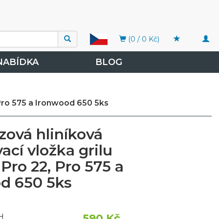
Togg
(0 / 0 Kč)
navi
NABÍDKA
BLOG
 Pro 575 a Ironwood 650 5ks
zová hliníková
cí vložka grilu
Pro 22, Pro 575 a
d 650 5ks
590 Kč
H