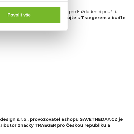
ání a zároveň moderní technologie pro každodenní použití.
Povolit vše
 Traeger celosvětovým lídrem.
Grilujte s Traegerem a buďte
esign s.r.o.,
provozovatel eshopu SAVETHEDAY.CZ je
stributor značky TRAEGER pro Českou republiku a