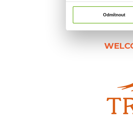
začátečn
Traeger – krá
Odmítnout
Přidejte se k 
součástí glo
WELC