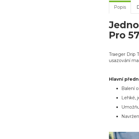
Popis
Jednor
Pro 5
Traeger Drip T
usazování mast
Hlavní předn
Balení o
Lehké, 
Umožňuj
Navržen