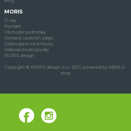
Blog
MORIS
O nás
Kontakt
Obchodní podmínky
Ochrana osobních údajů
Odstoupení od smlouvy
Velkoobchodní prodej
MORIS design
Copyright © MORIS design s.r.o. 2021, powered by
ABRA E-
shop