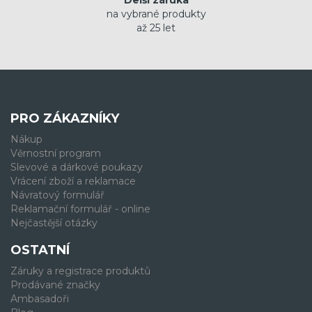
Delší záruka
na vybrané produkty
až 25 let
PRO ZÁKAZNÍKY
Nákup
Věrnostní program
Slevové a dárkové poukazy
Vrácení zboží a reklamace
Návratový formulář
Reklamační formulář - online
Nejčastější otázky
OSTATNÍ
Záruky a registrace produktů
Prodávané značky
Ambasadoři