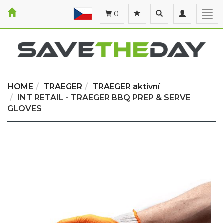
Toggle
Toggle
Togg
0
search
navigation
navi
HOME
TRAEGER
TRAEGER aktivní
INT RETAIL - TRAEGER BBQ PREP & SERVE
GLOVES