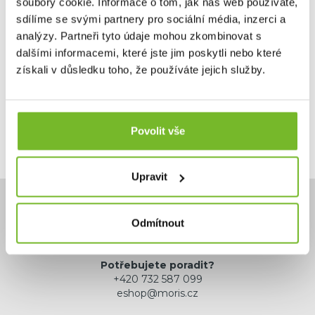
soubory cookie. Informace o tom, jak náš web používáte,
sdílíme se svými partnery pro sociální média, inzerci a
analýzy. Partneři tyto údaje mohou zkombinovat s
1 290 Kč
dalšími informacemi, které jste jim poskytli nebo které
Skladem: posledních 18 ks
získali v důsledku toho, že používáte jejich služby.
Kód: BAC614
Povolit vše
Upravit
Odmítnout
Potřebujete poradit?
+420 732 587 099
eshop@moris.cz