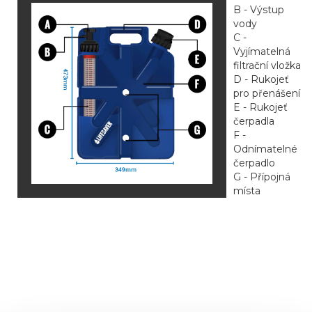
B - Výstup
vody
C -
Vyjímatelná
filtrační vložka
D - Rukojeť
pro přenášení
E - Rukojeť
čerpadla
F -
Odnímatelné
čerpadlo
G - Přípojná
místa