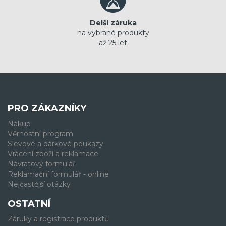
Delší záruka
na vybrané produkty
až 25 let
PRO ZÁKAZNÍKY
Nákup
Věrnostní program
Slevové a dárkové poukazy
Vrácení zboží a reklamace
Návratový formulář
Reklamační formulář - online
Nejčastější otázky
OSTATNÍ
Záruky a registrace produktů