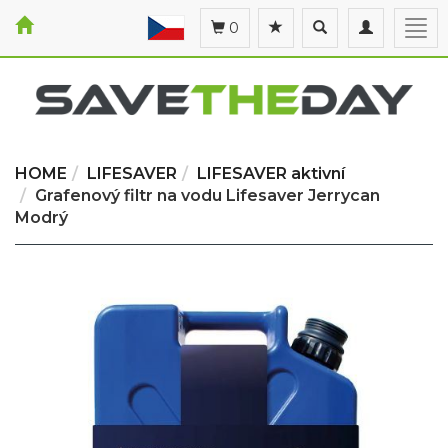
Toggle
Toggle
Togg
0
search
navigation
navi
HOME
LIFESAVER
LIFESAVER aktivní
Grafenový filtr na vodu Lifesaver Jerrycan
Modrý