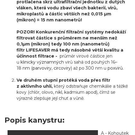
protlačena skrz ultrafiltrační jednotku z dutých
vláken, která vodu zbaví všech bakterií, virů,
mikroplastů a částic větších než 0,015 µm
(mikron) = 15 nm nanometrů!
POZOR! Konkurenční filtrační systémy nedokáží
filtrovat částice s průměrem ne menším než
0,1µm (mikron) tedy 100 nm (nanometrů)
filtr LIFESAVER má tedy násobně větší kvalitu a
účinnost filtrace -
průměr virové částice jen
u
klinicky významných
virů sahá od pouhých 16–
18
nm
(
parvoviry
,
circoviry
) až po 300 nm u
poxvirů
.
Ve druhém stupni protéká voda přes filtr
z aktivního uhlí,
který odstraňuje chemikálie a těžké
kovy (chlór, olovo, nikl, kadmium apod), čímž se
výrazně zlepšuje její chuť a vůně.
Popis kanystru:
A - Kohoutek