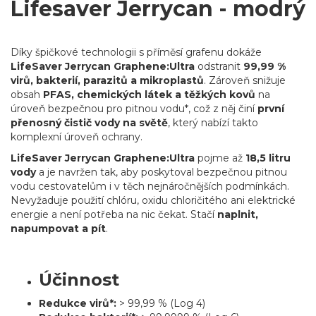
Lifesaver Jerrycan - modrý
Díky špičkové technologii s příměsí grafenu dokáže
LifeSaver Jerrycan Graphene:Ultra
odstranit
99,99 %
virů, bakterií, parazitů a mikroplastů
. Zároveň snižuje
obsah
PFAS, chemických látek a těžkých kovů
na
úroveň bezpečnou pro pitnou vodu*, což z něj činí
první
přenosný čistič vody na světě
, který nabízí takto
komplexní úroveň ochrany.
LifeSaver Jerrycan Graphene:Ultra
pojme až
18,5 litru
vody
a je navržen tak, aby poskytoval bezpečnou pitnou
vodu cestovatelům i v těch nejnáročnějších podmínkách.
Nevyžaduje použití chlóru, oxidu chloričitého ani elektrické
energie a není potřeba na nic čekat. Stačí
naplnit,
napumpovat a pít
.
Účinnost
Redukce virů*:
> 99,99 % (Log 4)