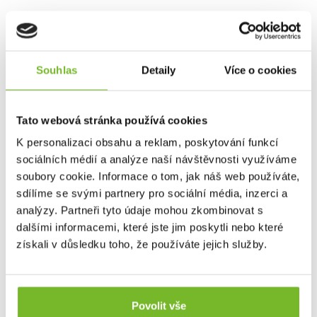
Souhlas
Detaily
Více o cookies
Balení obsahuje:
1× LifeSaver Jerrycan s předinstalovanou
Tato webová stránka používá cookies
vyměnitelnou filtrační vložkou
Graphene:Ultra
–
účinná minimálně na
1 000 litrů*
K personalizaci obsahu a reklam, poskytování funkcí
1×
filtr s aktivním uhlím
– účinný až na
500 litrů
sociálních médií a analýze naší návštěvnosti využíváme
1× plastová proplachovací zátka (pro čištění filtru)
soubory cookie. Informace o tom, jak náš web používáte,
1× pumpa a kohoutek
sdílíme se svými partnery pro sociální média, inzerci a
analýzy. Partneři tyto údaje mohou zkombinovat s
dalšími informacemi, které jste jim poskytli nebo které
získali v důsledku toho, že používáte jejich služby.
Povolit vše