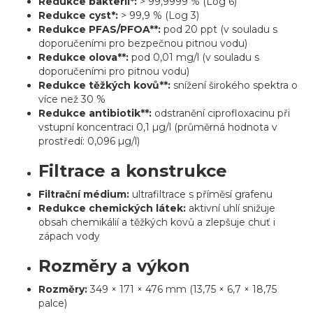
Redukce bakterií*:
> 99,9999 % (Log 6)
Redukce cyst*:
> 99,9 % (Log 3)
Redukce PFAS/PFOA**:
pod 20 ppt (v souladu s
doporučeními pro bezpečnou pitnou vodu)
Redukce olova**:
pod 0,01 mg/l (v souladu s
doporučeními pro pitnou vodu)
Redukce těžkých kovů**:
snížení širokého spektra o
více než 30 %
Redukce antibiotik**:
odstranění ciprofloxacinu při
vstupní koncentraci 0,1 µg/l (průměrná hodnota v
prostředí: 0,096 µg/l)
Filtrace a konstrukce
Filtrační médium:
ultrafiltrace s příměsí grafenu
Redukce chemických látek:
aktivní uhlí snižuje
obsah chemikálií a těžkých kovů a zlepšuje chuť i
zápach vody
Rozměry a výkon
Rozměry:
349 × 171 × 476 mm (13,75 × 6,7 × 18,75
palce)