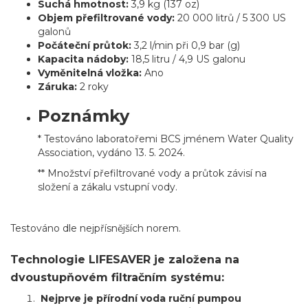
Suchá hmotnost:
3,9 kg (137 oz)
Objem přefiltrované vody:
20 000 litrů / 5 300 US
galonů
Počáteční průtok:
3,2 l/min při 0,9 bar (g)
Kapacita nádoby:
18,5 litru / 4,9 US galonu
Vyměnitelná vložka:
Ano
Záruka:
2 roky
Poznámky
* Testováno laboratořemi BCS jménem Water Quality
Association, vydáno 13. 5. 2024.
** Množství přefiltrované vody a průtok závisí na
složení a zákalu vstupní vody.
Testováno dle nejpřísnějších norem.
Technologie LIFESAVER je založena na
dvoustupňovém filtračním systému:
Nejprve je přírodní voda ruční pumpou