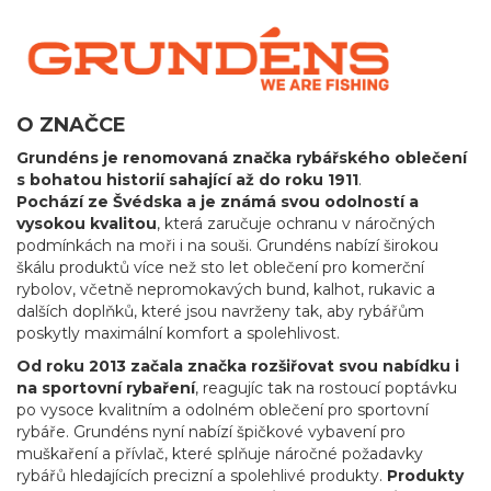
O ZNAČCE
Grundéns je renomovaná značka rybářského oblečení
s bohatou historií sahající až do roku 1911
.
Pochází ze Švédska a je známá svou odolností a
vysokou kvalitou
, která zaručuje ochranu v náročných
podmínkách na moři i na souši. Grundéns nabízí širokou
škálu produktů více než sto let oblečení pro komerční
rybolov, včetně nepromokavých bund, kalhot, rukavic a
dalších doplňků, které jsou navrženy tak, aby rybářům
poskytly maximální komfort a spolehlivost.
Od roku 2013 začala značka rozšiřovat svou nabídku i
na sportovní rybaření
, reagujíc tak na rostoucí poptávku
po vysoce kvalitním a odolném oblečení pro sportovní
rybáře. Grundéns nyní nabízí špičkové vybavení pro
muškaření a přívlač, které splňuje náročné požadavky
rybářů hledajících precizní a spolehlivé produkty.
Produkty