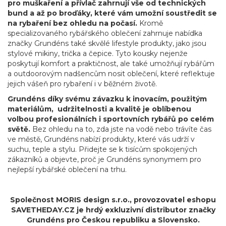
pro muškaření a přívlač zahrnují vše od technických
bund a až po broďáky, které vám umožní soustředit se
na rybaření bez ohledu na počasí.
Kromě
specializovaného rybářského oblečení zahrnuje nabídka
značky Grundéns také skvělé lifestyle produkty, jako jsou
stylové mikiny, trička a čepice. Tyto kousky nejenže
poskytují komfort a praktičnost, ale také umožňují rybářům
a outdoorovým nadšencům nosit oblečení, které reflektuje
jejich vášeň pro rybaření i v běžném životě.
Grundéns díky svému závazku k inovacím, použitým
materiálům, udržitelnosti a kvalitě je oblíbenou
volbou profesionálních i sportovních rybářů po celém
světě.
Bez ohledu na to, zda jste na vodě nebo trávíte čas
ve městě, Grundéns nabízí produkty, které vás udrží v
suchu, teple a stylu. Přidejte se k tisícům spokojených
zákazníků a objevte, proč je Grundéns synonymem pro
nejlepší rybářské oblečení na trhu.
Společnost MORIS design s.r.o.,
provozovatel
eshopu
SAVETHEDAY.CZ je hrdý exkluzivní distributor značky
Grundéns pro Českou republiku a Slovensko.