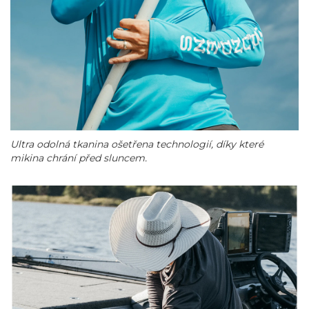
Ultra odolná tkanina ošetřena technologií, díky které
mikina chrání před sluncem.