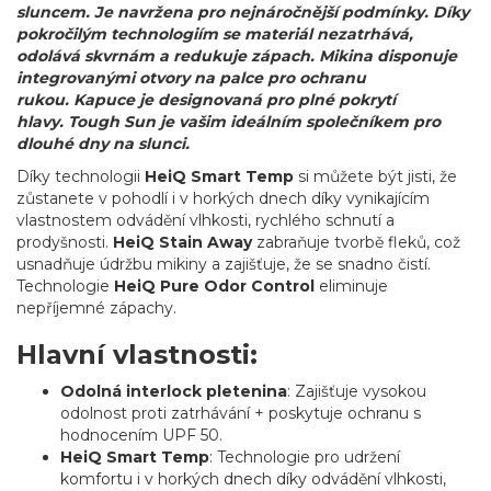
sluncem. Je navržena pro nejnáročnější podmínky. Díky
pokročilým technologiím se materiál nezatrhává,
odolává skvrnám a redukuje zápach. Mikina disponuje
integrovanými otvory na palce pro ochranu
rukou. Kapuce je designovaná pro plné pokrytí
hlavy
. Tough Sun je vašim ideálním společníkem pro
dlouhé dny na slunci.
Díky technologii
HeiQ Smart Temp
si můžete být jisti, že
zůstanete v pohodlí i v horkých dnech díky vynikajícím
vlastnostem odvádění vlhkosti, rychlého schnutí a
prodyšnosti.
HeiQ Stain Away
zabraňuje tvorbě fleků, což
usnadňuje údržbu mikiny a zajišťuje, že se snadno čistí.
Technologie
HeiQ Pure Odor Control
eliminuje
nepříjemné zápachy.
Hlavní vlastnosti:
Odolná interlock pletenina
: Zajišťuje vysokou
odolnost proti zatrhávání + poskytuje ochranu s
hodnocením UPF 50.
HeiQ Smart Temp
: Technologie pro udržení
komfortu i v horkých dnech díky odvádění vlhkosti,