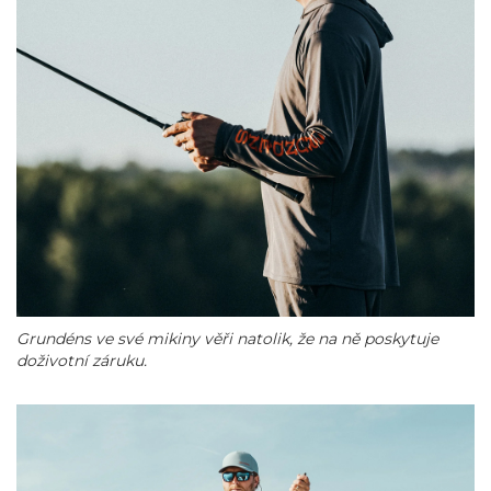
Grundéns ve své mikiny věři natolik, že na ně poskytuje
doživotní záruku.