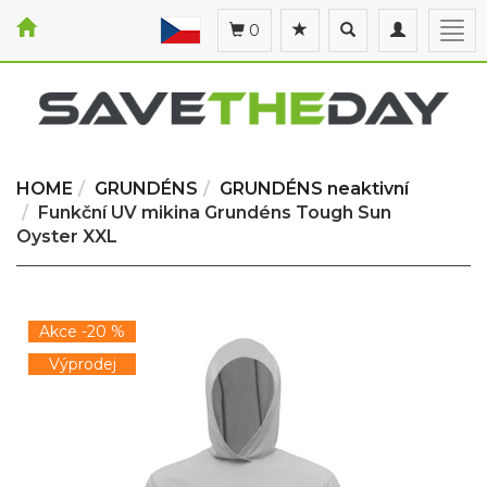
Toggle
Toggle
Togg
0
search
navigation
navi
HOME
GRUNDÉNS
GRUNDÉNS neaktivní
Funkční UV mikina Grundéns Tough Sun
Oyster XXL
Akce -20 %
Výprodej