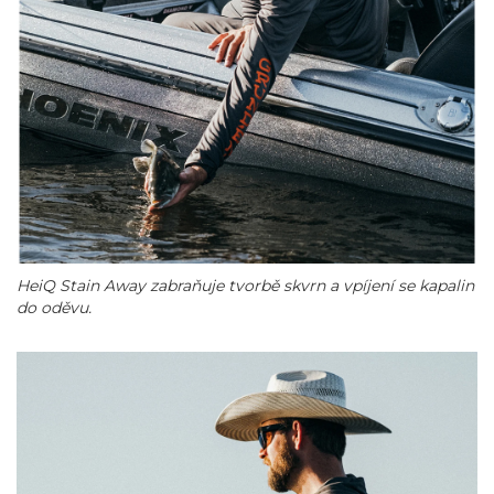
HeiQ Stain Away zabraňuje tvorbě skvrn a vpíjení se kapalin
do oděvu.