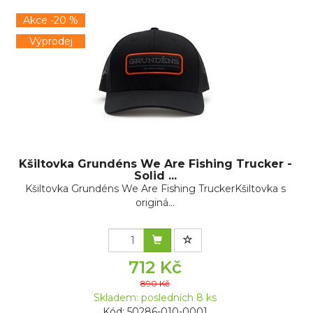
Akce -20 %
Výprodej
Kšiltovka Grundéns We Are Fishing Trucker -
Solid ...
Kšiltovka Grundéns We Are Fishing TruckerKšiltovka s
originá...
712 Kč
890 Kč
Skladem: posledních 8 ks
Kód: 50286-010-0001