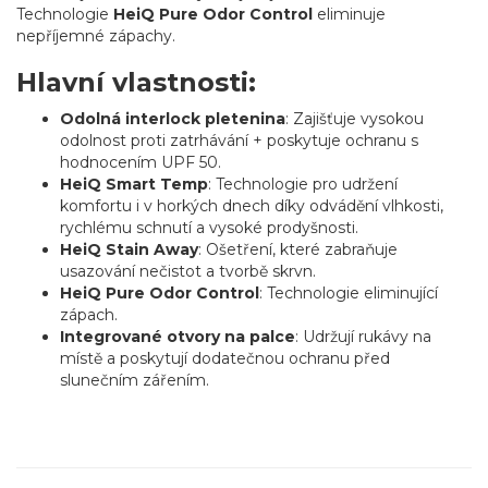
Technologie
HeiQ Pure Odor Control
eliminuje
nepříjemné zápachy.
Hlavní vlastnosti:
Odolná interlock pletenina
: Zajišťuje vysokou
odolnost proti zatrhávání + poskytuje ochranu s
hodnocením UPF 50.
HeiQ Smart Temp
: Technologie pro udržení
komfortu i v horkých dnech díky odvádění vlhkosti,
rychlému schnutí a vysoké prodyšnosti.
HeiQ Stain Away
: Ošetření, které zabraňuje
usazování nečistot a tvorbě skrvn.
HeiQ Pure Odor Control
: Technologie eliminující
zápach.
Integrované otvory na palce
: Udržují rukávy na
místě a poskytují dodatečnou ochranu před
slunečním zářením.