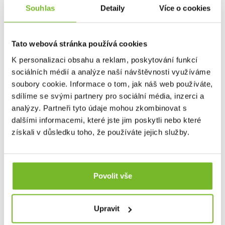
bund a až po broďáky, které vám umožní soustředit se
Souhlas
Detaily
Více o cookies
na rybaření bez ohledu na počasí.
Kromě
specializovaného rybářského oblečení zahrnuje nabídka
značky Grundéns také skvělé lifestyle produkty, jako jsou
Tato webová stránka používá cookies
stylové mikiny, trička a čepice. Tyto kousky nejenže
poskytují komfort a praktičnost, ale také umožňují rybářům
K personalizaci obsahu a reklam, poskytování funkcí
a outdoorovým nadšencům nosit oblečení, které reflektuje
sociálních médií a analýze naší návštěvnosti využíváme
jejich vášeň pro rybaření i v běžném životě.
soubory cookie. Informace o tom, jak náš web používáte,
Grundéns díky svému závazku k inovacím, použitým
sdílíme se svými partnery pro sociální média, inzerci a
materiálům, udržitelnosti a kvalitě je oblíbenou
analýzy. Partneři tyto údaje mohou zkombinovat s
volbou profesionálních i sportovních rybářů po celém
dalšími informacemi, které jste jim poskytli nebo které
světě.
Bez ohledu na to, zda jste na vodě nebo trávíte čas
získali v důsledku toho, že používáte jejich služby.
ve městě, Grundéns nabízí produkty, které vás udrží v
suchu, teple a stylu. Přidejte se k tisícům spokojených
zákazníků a objevte, proč je Grundéns synonymem pro
nejlepší rybářské oblečení na trhu.
Povolit vše
Společnost MORIS design s.r.o.,
provozovatel
eshopu
SAVETHEDAY.CZ je hrdý exkluzivní distributor značky
Upravit
Grundéns pro Českou republiku a Slovensko.