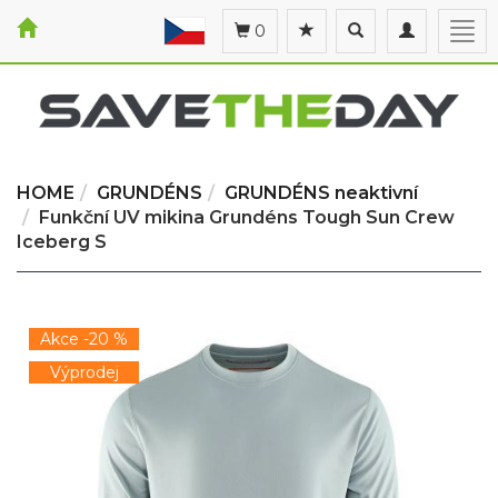
Toggle
Toggle
Togg
0
search
navigation
navi
HOME
GRUNDÉNS
GRUNDÉNS neaktivní
Funkční UV mikina Grundéns Tough Sun Crew
Iceberg S
Akce -20 %
Výprodej