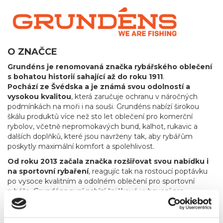
O ZNAČCE
Grundéns je renomovaná značka rybářského oblečení
s bohatou historií sahající až do roku 1911
.
Pochází ze Švédska a je známá svou odolností a
vysokou kvalitou
, která zaručuje ochranu v náročných
podmínkách na moři i na souši. Grundéns nabízí širokou
škálu produktů více než sto let oblečení pro komerční
rybolov, včetně nepromokavých bund, kalhot, rukavic a
dalších doplňků, které jsou navrženy tak, aby rybářům
poskytly maximální komfort a spolehlivost.
Od roku 2013 začala značka rozšiřovat svou nabídku i
na sportovní rybaření
, reagujíc tak na rostoucí poptávku
po vysoce kvalitním a odolném oblečení pro sportovní
rybáře. Grundéns nyní nabízí špičkové vybavení pro
muškaření a přívlač, které splňuje náročné požadavky
rybářů hledajících precizní a spolehlivé produkty.
Produkty
pro muškaření a přívlač zahrnují vše od technických