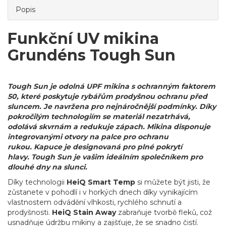
Popis
Funkční UV mikina
Grundéns Tough Sun
Tough Sun je odolná UPF mikina s ochranným faktorem
50, které poskytuje rybářům prodyšnou ochranu před
sluncem. Je navržena pro nejnáročnější podmínky. Díky
pokročilým technologiím se materiál nezatrhává,
odolává skvrnám a redukuje zápach. Mikina disponuje
integrovanými otvory na palce pro ochranu
rukou. Kapuce je designovaná pro plné pokrytí
hlavy
. Tough Sun je vašim ideálním společníkem pro
dlouhé dny na slunci.
Díky technologii
HeiQ Smart Temp
si můžete být jisti, že
zůstanete v pohodlí i v horkých dnech díky vynikajícím
vlastnostem odvádění vlhkosti, rychlého schnutí a
prodyšnosti.
HeiQ Stain Away
zabraňuje tvorbě fleků, což
usnadňuje údržbu mikiny a zajišťuje, že se snadno čistí.