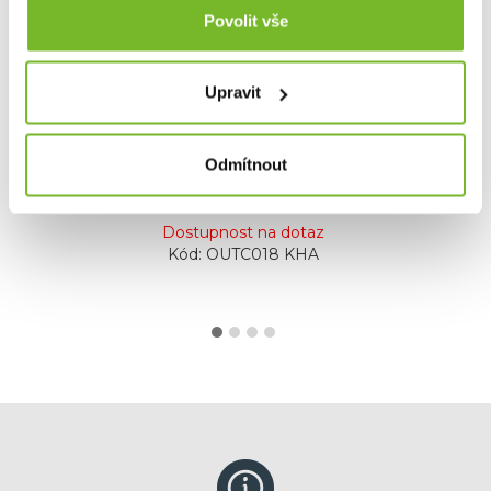
Povolit vše
Dispersion Lounge T Shirt Womens M
Dámské triko RidgeMonkey Dispersion
LoungeJednoduché. Pohodl...
Upravit
Odmítnout
690 Kč
Dostupnost na dotaz
Kód: OUTC018 KHA