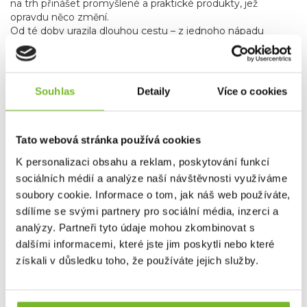
na trh přinášet promyšlené a praktické produkty, jež
opravdu něco změní.
Od té doby urazila dlouhou cestu – z jednoho nápadu
vyrostla v značku s širokou nabídkou kvalitního vybavení
dostupného za férové ceny.
Dotaz
Souhlas
Detaily
Více o cookies
Mohlo by Vás zajímat
Tato webová stránka používá cookies
K personalizaci obsahu a reklam, poskytování funkcí
sociálních médií a analýze naší návštěvnosti využíváme
soubory cookie. Informace o tom, jak náš web používáte,
sdílíme se svými partnery pro sociální média, inzerci a
analýzy. Partneři tyto údaje mohou zkombinovat s
dalšími informacemi, které jste jim poskytli nebo které
získali v důsledku toho, že používáte jejich služby.