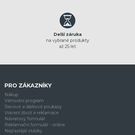
Delší záruka
na vybrané produkty
až 25 let
PRO ZÁKAZNÍKY
Nákup
Věrnostní program
Slevové a dárkové poukazy
Vrácení zboží a reklamace
Návratový formulář
Reklamační formulář - online
Nejčastější otázky