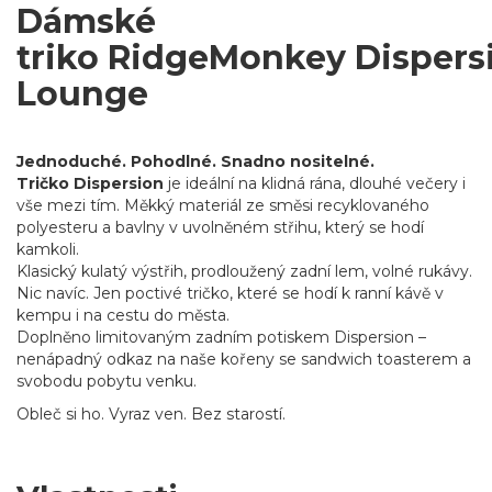
Dámské
triko RidgeMonkey Dispers
Lounge
Jednoduché. Pohodlné. Snadno nositelné.
Tričko Dispersion
je ideální na klidná rána, dlouhé večery i
vše mezi tím. Měkký materiál ze směsi recyklovaného
polyesteru a bavlny v uvolněném střihu, který se hodí
kamkoli.
Klasický kulatý výstřih, prodloužený zadní lem, volné rukávy.
Nic navíc. Jen poctivé tričko, které se hodí k ranní kávě v
kempu i na cestu do města.
Doplněno limitovaným zadním potiskem Dispersion –
nenápadný odkaz na naše kořeny se sandwich toasterem a
svobodu pobytu venku.
Obleč si ho. Vyraz ven. Bez starostí.