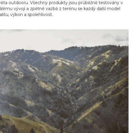
světa outdooru. Všechny produkty jsou průběžně testovány v
álému vývoji a zpětné vazbě z terénu se každý další model
itu, výkon a spolehlivost.