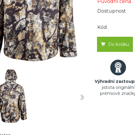
Původní cena
Dostupnost
Kód
Do košíku
Výhradní zastoup
jistota originální
prémiové značk