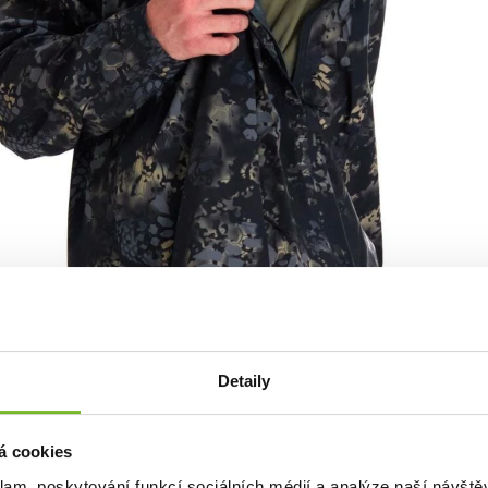
ní při fyzické aktivitě díky větracím zipům v podpaží.
Detaily
á cookies
klam, poskytování funkcí sociálních médií a analýze naší návšt