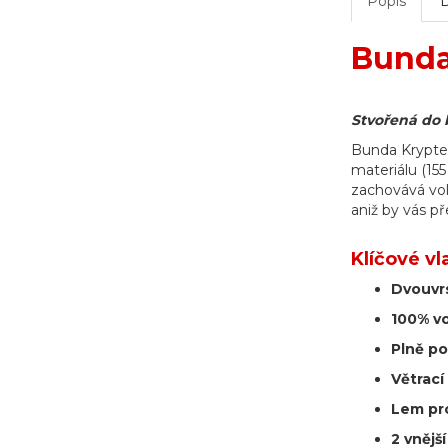
Popis
Bunda
Stvořená do 
Bunda Kryptek
materiálu (15
zachovává vol
aniž by vás p
Klíčové vl
Dvouvrs
100% vo
Plně po
Větrací
Lem pro
2 vnějš