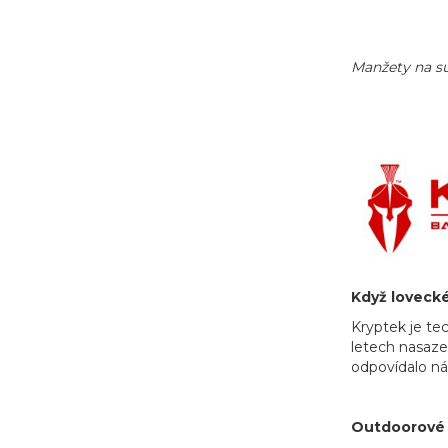
Manžety na su
Když lovecké
Kryptek je te
letech nasaze
odpovídalo ná
Outdoorové v