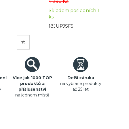
4 390 Kč
Skladem posledních 1
ks
18JUPJSF5
ení
Více jak 1000 TOP
Delší záruka
produktů a
na vybrané produkty
y
příslušenství
až 25 let
na jednom místě