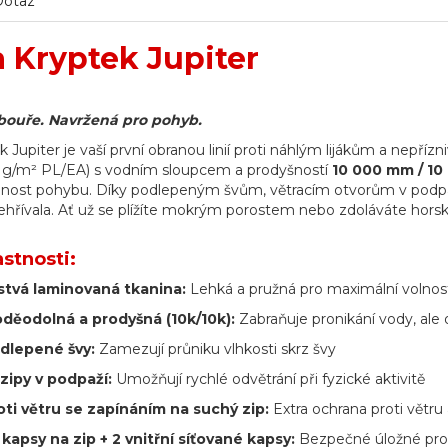
Dotaz
 Kryptek Jupiter
bouře. Navržená pro pohyb.
 Jupiter je vaší první obranou linií proti náhlým lijákům a nepř
5 g/m² PL/EA) s vodním sloupcem a prodyšností
10 000 mm / 10
nost pohybu. Díky podlepeným švům, větracím otvorům v podpaž
řehřívala. Ať už se plížíte mokrým porostem nebo zdoláváte hors
astnosti:
tvá laminovaná tkanina:
Lehká a pružná pro maximální volno
děodolná a prodyšná (10k/10k):
Zabraňuje pronikání vody, ale 
dlepené švy:
Zamezují průniku vlhkosti skrz švy
 zipy v podpaží:
Umožňují rychlé odvětrání při fyzické aktivitě
ti větru se zapínáním na suchý zip:
Extra ochrana proti větru 
í kapsy na zip + 2 vnitřní síťované kapsy:
Bezpečné úložné pro