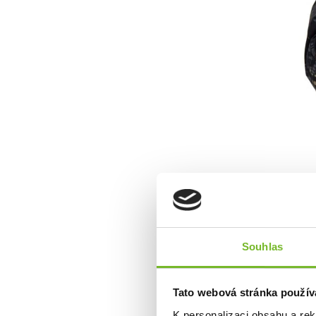
Rychlé odvětrá
Souhlas
Tato webová stránka použív
K personalizaci obsahu a re