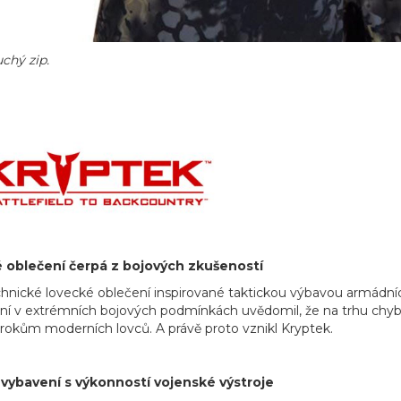
chý zip.
 oblečení čerpá z bojových zkušeností
chnické lovecké oblečení inspirované taktickou výbavou armádní
ní v extrémních bojových podmínkách uvědomil, že na trhu chybí
rokům moderních lovců. A právě proto vznikl Kryptek.
ybavení s výkonností vojenské výstroje