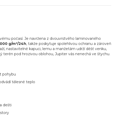
íznivému počasí. Je navržena z dvouvrstvého laminovaného
 000 g/m²/24h
, takže poskytuje spolehlivou ochranu a zároveň
í, nastavitelné kapuci, lemu a manžetám udrží déšť venku,
ký terén pod hrozivou oblohou, Jupiter vás nenechá ve štychu.
st pohybu
odvádí tělesné teplo
a dešti
story