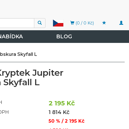
Togg
(0 / 0 Kč)
navi
NABÍDKA
BLOG
bskura Skyfall L
ryptek Jupiter
Skyfall L
2 195 Kč
H
1 814 Kč
 DPH
50 % / 2 195 Kč