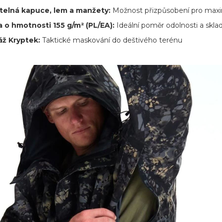
telná kapuce, lem a manžety:
Možnost přizpůsobení pro maxi
 o hmotnosti 155 g/m² (PL/EA):
Ideální poměr odolnosti a skla
ž Kryptek:
Taktické maskování do deštivého terénu