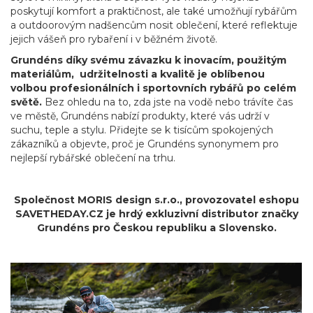
poskytují komfort a praktičnost, ale také umožňují rybářům
a outdoorovým nadšencům nosit oblečení, které reflektuje
jejich vášeň pro rybaření i v běžném životě.
Grundéns díky svému závazku k inovacím, použitým
materiálům, udržitelnosti a kvalitě je oblíbenou
volbou profesionálních i sportovních rybářů po celém
světě.
Bez ohledu na to, zda jste na vodě nebo trávíte čas
ve městě, Grundéns nabízí produkty, které vás udrží v
suchu, teple a stylu. Přidejte se k tisícům spokojených
zákazníků a objevte, proč je Grundéns synonymem pro
nejlepší rybářské oblečení na trhu.
Společnost MORIS design s.r.o.,
provozovatel
eshopu
SAVETHEDAY.CZ je hrdý exkluzivní distributor značky
Grundéns pro Českou republiku a Slovensko.