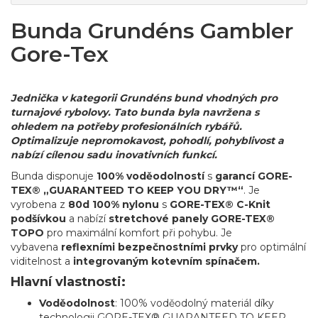
Bunda Grundéns Gambler
Gore-Tex
Jednička v kategorii Grundéns bund vhodných pro
turnajové rybolovy. Tato bunda byla navržena s
ohledem na potřeby profesionálních rybářů.
Optimalizuje nepromokavost, pohodlí, pohyblivost a
nabízí cílenou sadu inovativních funkcí.
Bunda disponuje
100% voděodolností
s
garancí GORE-
TEX®
„GUARANTEED TO KEEP YOU DRY™“
. Je
vyrobena z
80d 100% nylonu
s
GORE-TEX® C-Knit
podšívkou
a nabízí
stretchové panely GORE-TEX®
TOPO
pro maximální komfort při pohybu. Je
vybavena
reflexními bezpečnostními prvky
pro optimální
viditelnost a
integrovaným kotevním spínačem.
Hlavní vlastnosti:
Voděodolnost
: 100% voděodolný materiál díky
technologii GORE-TEX® GUARANTEED TO KEEP