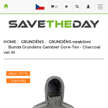
Toggle
Toggle
Togg
0
search
navigation
navi
HOME
GRUNDÉNS
GRUNDÉNS neaktivní
Bunda Grundéns Gambler Gore-Tex - Charcoal
vel. M
Akce -20 %
Výprodej