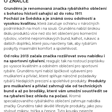
O ZNAČCE
Grundéns je renomovaná značka rybářského oblečení
s bohatou historií sahající až do roku 1911
.
Pochází ze Švédska a je známá svou odolností a
vysokou kvalitou
, která zaručuje ochranu v náročných
podmínkách na moři i na souši. Grundéns nabízí širokou
škálu produktů více než sto let oblečení pro komerční
rybolov, včetně nepromokavých bund, kalhot, rukavic a
dalších doplňků, které jsou navrženy tak, aby rybářům
poskytly maximální komfort a spolehlivost.
Od roku 2013 začala značka rozšiřovat svou nabídku i
na sportovní rybaření
, reagujíc tak na rostoucí poptávku
po vysoce kvalitním a odolném oblečení pro sportovní
rybáře. Grundéns nyní nabízí špičkové vybavení pro
muškaření a přívlač, které splňuje náročné požadavky
rybářů hledajících precizní a spolehlivé produkty.
Produkty
pro muškaření a přívlač zahrnují vše od technických
bund a až po broďáky, které vám umožní soustředit se
na rybaření bez ohledu na počasí.
Kromě
specializovaného rybářského oblečení zahrnuje nabídka
značky Grundéns také skvělé lifestyle produkty, jako jsou
stylové mikiny, trička a čepice
. Tyto kousky nejenže