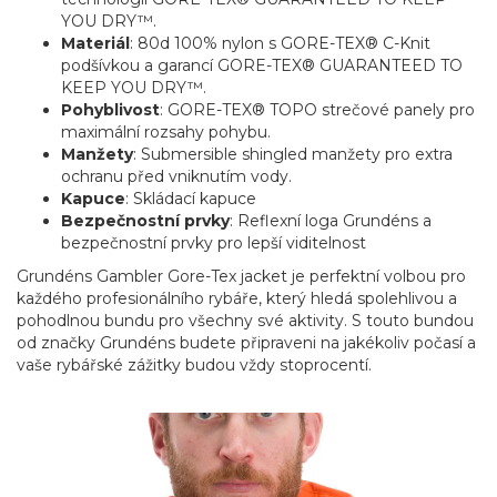
YOU DRY™.
Materiál
: 80d 100% nylon s GORE-TEX® C-Knit
podšívkou a garancí GORE-TEX® GUARANTEED TO
KEEP YOU DRY™.
Pohyblivost
: GORE-TEX® TOPO strečové panely pro
maximální rozsahy pohybu.
Manžety
: Submersible shingled manžety pro extra
ochranu před vniknutím vody.
Kapuce
: Skládací kapuce
Bezpečnostní prvky
: Reflexní loga Grundéns a
bezpečnostní prvky pro lepší viditelnost
Grundéns Gambler Gore-Tex jacket je perfektní volbou pro
každého profesionálního rybáře, který hledá spolehlivou a
pohodlnou bundu pro všechny své aktivity. S touto bundou
od značky Grundéns budete připraveni na jakékoliv počasí a
vaše rybářské zážitky budou vždy stoprocentí.