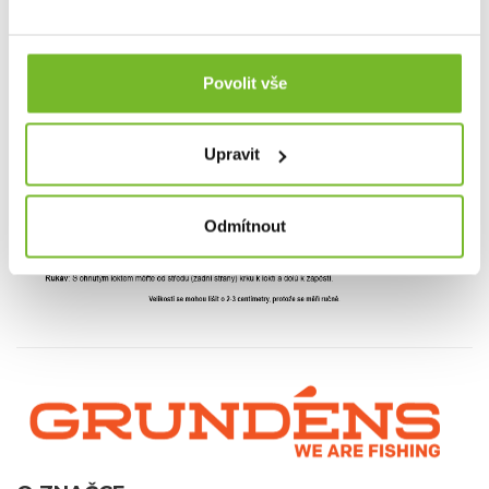
Povolit vše
Velikostní tabulka
Upravit
Odmítnout