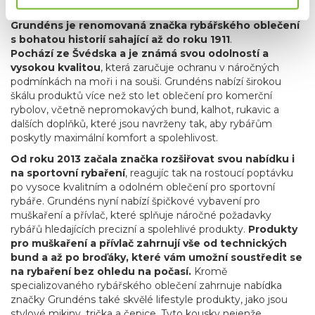
O ZNAČCE
Grundéns je renomovaná značka rybářského oblečení
s bohatou historií sahající až do roku 1911
.
Pochází ze Švédska a je známá svou odolností a
vysokou kvalitou
, která zaručuje ochranu v náročných
podmínkách na moři i na souši. Grundéns nabízí širokou
škálu produktů více než sto let oblečení pro komerční
rybolov, včetně nepromokavých bund, kalhot, rukavic a
dalších doplňků, které jsou navrženy tak, aby rybářům
poskytly maximální komfort a spolehlivost.
Od roku 2013 začala značka rozšiřovat svou nabídku i
na sportovní rybaření
, reagujíc tak na rostoucí poptávku
po vysoce kvalitním a odolném oblečení pro sportovní
rybáře. Grundéns nyní nabízí špičkové vybavení pro
muškaření a přívlač, které splňuje náročné požadavky
rybářů hledajících precizní a spolehlivé produkty.
Produkty
pro muškaření a přívlač zahrnují vše od technických
bund a až po broďáky, které vám umožní soustředit se
na rybaření bez ohledu na počasí.
Kromě
specializovaného rybářského oblečení zahrnuje nabídka
značky Grundéns také skvělé lifestyle produkty, jako jsou
stylové mikiny, trička a čepice. Tyto kousky nejenže