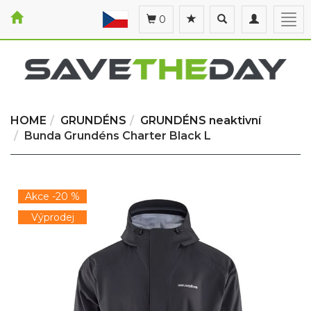
Toggle
Toggle
Togg
0
search
navigation
navi
HOME
GRUNDÉNS
GRUNDÉNS neaktivní
Bunda Grundéns Charter Black L
Akce -20 %
Výprodej