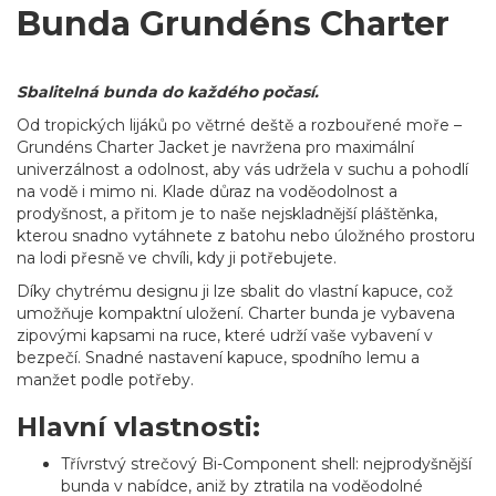
Bunda Grundéns Charter
Sbalitelná bunda do každého počasí.
Od tropických lijáků po větrné deště a rozbouřené moře –
Grundéns Charter Jacket je navržena pro maximální
univerzálnost a odolnost, aby vás udržela v suchu a pohodlí
na vodě i mimo ni. Klade důraz na voděodolnost a
prodyšnost, a přitom je to naše nejskladnější pláštěnka,
kterou snadno vytáhnete z batohu nebo úložného prostoru
na lodi přesně ve chvíli, kdy ji potřebujete.
Díky chytrému designu ji lze sbalit do vlastní kapuce, což
umožňuje kompaktní uložení. Charter bunda je vybavena
zipovými kapsami na ruce, které udrží vaše vybavení v
bezpečí. Snadné nastavení kapuce, spodního lemu a
manžet podle potřeby.
Hlavní vlastnosti:
Třívrstvý strečový Bi-Component shell: nejprodyšnější
bunda v nabídce, aniž by ztratila na voděodolné