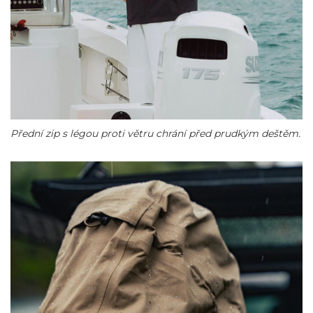
Přední zip s légou proti větru chrání před prudkým deštěm.