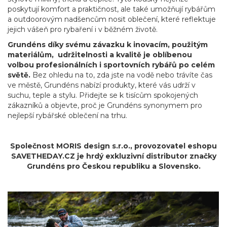
poskytují komfort a praktičnost, ale také umožňují rybářům
a outdoorovým nadšencům nosit oblečení, které reflektuje
jejich vášeň pro rybaření i v běžném životě.
Grundéns díky svému závazku k inovacím, použitým
materiálům, udržitelnosti a kvalitě je oblíbenou
volbou profesionálních i sportovních rybářů po celém
světě.
Bez ohledu na to, zda jste na vodě nebo trávíte čas
ve městě, Grundéns nabízí produkty, které vás udrží v
suchu, teple a stylu. Přidejte se k tisícům spokojených
zákazníků a objevte, proč je Grundéns synonymem pro
nejlepší rybářské oblečení na trhu.
Společnost MORIS design s.r.o.,
provozovatel
eshopu
SAVETHEDAY.CZ je hrdý exkluzivní distributor značky
Grundéns pro Českou republiku a Slovensko.