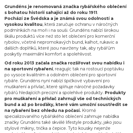
Grundéns je renomovaná značka rybářského oblečení
s bohatou historií sahající až do roku 1911
.
Pochází ze Švédska a je známá svou odolností a
vysokou kvalitou
, která zaručuje ochranu v náročných
podmínkách na moři i na souši. Grundéns nabízí širokou
škálu produktů více než sto let oblečení pro komerční
rybolov, včetně nepromokavých bund, kalhot, rukavic a
dalších doplňků, které jsou navrženy tak, aby rybářům
poskytly maximální komfort a spolehlivost.
Od roku 2013 začala značka rozšiřovat svou nabídku i
na sportovní rybaření
, reagujíc tak na rostoucí poptávku
po vysoce kvalitním a odolném oblečení pro sportovní
rybáře. Grundéns nyní nabízí špičkové vybavení pro
muškaření a přívlač, které splňuje náročné požadavky
rybářů hledajících precizní a spolehlivé produkty.
Produkty
pro muškaření a přívlač zahrnují vše od technických
bund a až po broďáky, které vám umožní soustředit se
na rybaření bez ohledu na počasí.
Kromě
specializovaného rybářského oblečení zahrnuje nabídka
značky Grundéns také skvělé lifestyle produkty, jako jsou
stylové mikiny, trička a čepice. Tyto kousky nejenže