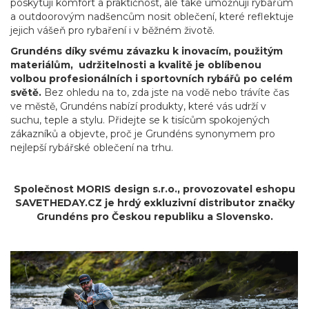
poskytují komfort a praktičnost, ale také umožňují rybářům
a outdoorovým nadšencům nosit oblečení, které reflektuje
jejich vášeň pro rybaření i v běžném životě.
Grundéns díky svému závazku k inovacím, použitým
materiálům, udržitelnosti a kvalitě je oblíbenou
volbou profesionálních i sportovních rybářů po celém
světě.
Bez ohledu na to, zda jste na vodě nebo trávíte čas
ve městě, Grundéns nabízí produkty, které vás udrží v
suchu, teple a stylu. Přidejte se k tisícům spokojených
zákazníků a objevte, proč je Grundéns synonymem pro
nejlepší rybářské oblečení na trhu.
Společnost MORIS design s.r.o.,
provozovatel
eshopu
SAVETHEDAY.CZ je hrdý exkluzivní distributor značky
Grundéns pro Českou republiku a Slovensko.