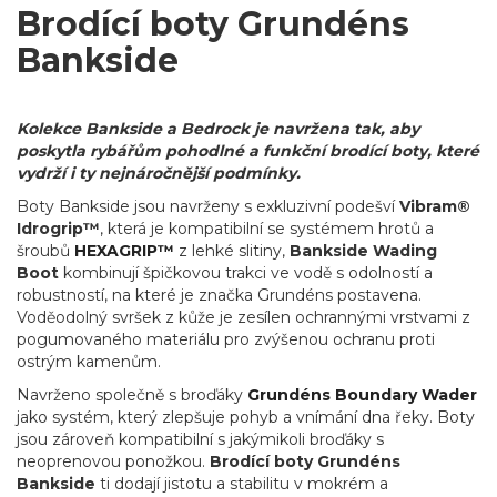
Brodící boty Grundéns
Bankside
Kolekce Bankside a Bedrock je navržena tak, aby
poskytla rybářům pohodlné a funkční brodící boty, které
vydrží i ty nejnáročnější podmínky.
Boty Bankside jsou navrženy s exkluzivní podešví
Vibram®
Idrogrip™
, která je kompatibilní se systémem hrotů a
šroubů
HEXAGRIP™
z lehké slitiny,
Bankside Wading
Boot
kombinují špičkovou trakci ve vodě s odolností a
robustností, na které je značka Grundéns postavena.
Voděodolný svršek z kůže je zesílen ochrannými vrstvami z
pogumovaného materiálu pro zvýšenou ochranu proti
ostrým kamenům.
Navrženo společně s broďáky
Grundéns
Boundary Wader
jako systém, který zlepšuje pohyb a vnímání dna řeky. Boty
jsou zároveň kompatibilní s jakýmikoli broďáky s
neoprenovou ponožkou.
Brodící boty Grundéns
Bankside
ti dodají jistotu a stabilitu v mokrém a