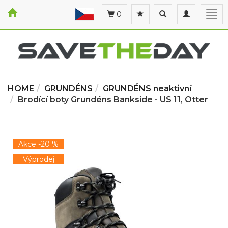
Toggle
Toggle
Togg
0
search
navigation
navi
HOME
GRUNDÉNS
GRUNDÉNS neaktivní
Brodící boty Grundéns Bankside - US 11, Otter
Akce -20 %
Výprodej