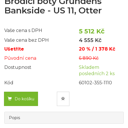
Brodící boty Grundéns
Bankside - US 11, Otter
5 512 Kč
Vaše cena s DPH
4 555 Kč
Vaše cena bez DPH
Ušetříte
20 % / 1 378 Kč
Původní cena
6 890 Kč
Dostupnost
Skladem
posledních 2 ks
Kód
60102-355-1110
Do košíku
Popis