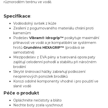
různorodém terénu ve vodě.
Specifikace
:
Voděodolný svršek z kůže
Zesílení z pogumovaného materiálu chrání proti
kamenům
Podešev
Vibram® Idrogrip™
poskytuje maximální
přilnavost ve vodě a je kompatibilní se systémem
hrotů
Grundéns HEXAGRIP™
(prodává se
samostatně)
Mezipodešev z EVA pěny a tvarovaná opora paty
zajišťují celodenní pohodlí a stabilitu při náročném
brodění
Skryté šněrovací háčky zabraňují poškození
neoprenových ponožek broďáků
Korozi odolné komponenty vhodné i pro použití ve
slané vodě
Péče o produkt
Opláchněte nečistoty a bláto
Nechte boty zcela vyschnout