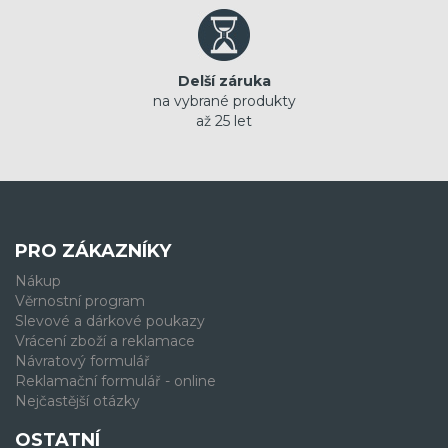
Delší záruka
na vybrané produkty
až 25 let
PRO ZÁKAZNÍKY
Nákup
Věrnostní program
Slevové a dárkové poukazy
Vrácení zboží a reklamace
Návratový formulář
Reklamační formulář - online
Nejčastější otázky
OSTATNÍ