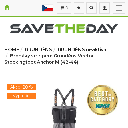
Toggle
Toggle
Togg
0
search
navigation
navi
HOME
GRUNDÉNS
GRUNDÉNS neaktivní
Broďáky se zipem Grundéns Vector
Stockingfoot Anchor M (42-44)
Akce -20 %
Výprodej