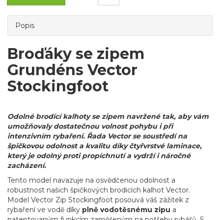
Popis
Broďáky se zipem
Grundéns Vector
Stockingfoot
Odolné brodící kalhoty se zipem navržené tak, aby vám
umožňovaly dostatečnou volnost pohybu i při
intenzivním rybaření. Řada Vector se soustředí na
špičkovou odolnost a kvalitu díky čtyřvrstvé laminace,
který je odolný proti propíchnutí a vydrží i náročné
zacházení.
Tento model navazuje na osvědčenou odolnost a
robustnost našich špičkových brodicích kalhot Vector.
Model Vector Zip Stockingfoot posouvá váš zážitek z
rybaření ve vodě díky
plně vodotěsnému zipu
a
patentovaným funkcím zaměřeným na potřeby rybářů. S