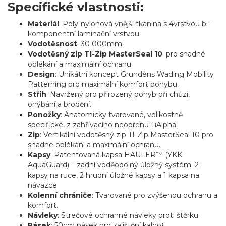
Specifické vlastnosti:
Materiál
: Poly-nylonová vnější tkanina s 4vrstvou bi-
komponentní laminační vrstvou.
Vodotěsnost
: 30 000mm.
Vodotěsný zip TI-Zip MasterSeal 10
: pro snadné
oblékání a maximální ochranu.
Design
: Unikátní koncept Grundéns Wading Mobility
Patterning pro maximální komfort pohybu.
Střih
: Navržený pro přirozený pohyb při chůzi,
ohýbání a brodění.
Ponožky
: Anatomicky tvarované, velikostně
specifické, z zahřívacího neoprenu TiAlpha.
Zip
: Vertikální vodotěsný zip TI-Zip MasterSeal 10
pro
snadné oblékání a maximální ochranu.
Kapsy
: Patentovaná kapsa HAULER™ (YKK
AquaGuard) – zadní voděodolný úložný systém. 2
kapsy na ruce, 2 hrudní úložné kapsy a 1 kapsa na
návazce
Kolenní chrániče
: Tvarované pro zvýšenou ochranu a
komfort.
Návleky
: Strečové ochranné návleky proti štěrku.
Pásek
: 50cm pásek pro zajištění kalhot.