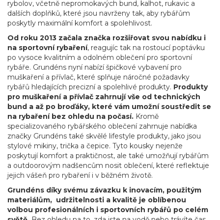
rybolov, včetně nepromokavých bund, kalhot, rukavic a
dalších doplňků, které jsou navrženy tak, aby rybářům
poskytly maximální komfort a spolehlivost.
Od roku 2013 začala značka rozšiřovat svou nabídku i
na sportovní rybaření
, reagujíc tak na rostoucí poptávku
po vysoce kvalitním a odolném oblečení pro sportovní
rybáře. Grundéns nyní nabízí špičkové vybavení pro
muškaření a přívlač, které splňuje náročné požadavky
rybářů hledajících precizní a spolehlivé produkty.
Produkty
pro muškaření a přívlač zahrnují vše od technických
bund a až po broďáky, které vám umožní soustředit se
na rybaření bez ohledu na počasí.
Kromě
specializovaného rybářského oblečení zahrnuje nabídka
značky Grundéns také skvělé lifestyle produkty, jako jsou
stylové mikiny, trička a čepice
. Tyto kousky nejenže
poskytují komfort a praktičnost, ale také umožňují rybářům
a outdoorovým nadšencům nosit oblečení, které reflektuje
jejich vášeň pro rybaření i v běžném životě.
Grundéns díky svému závazku k inovacím, použitým
materiálům, udržitelnosti a kvalitě je oblíbenou
volbou profesionálních i sportovních rybářů po celém
světě.
Bez ohledu na to, zda jste na vodě nebo trávíte čas