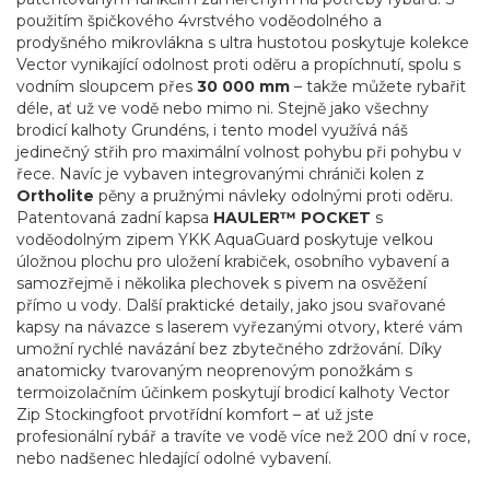
použitím špičkového 4vrstvého voděodolného a
prodyšného mikrovlákna s ultra hustotou poskytuje kolekce
Vector vynikající odolnost proti oděru a propíchnutí, spolu s
vodním sloupcem přes
30 000 mm
– takže můžete rybařit
déle, ať už ve vodě nebo mimo ni. Stejně jako všechny
brodicí kalhoty Grundéns, i tento model využívá náš
jedinečný střih pro maximální volnost pohybu při pohybu v
řece. Navíc je vybaven integrovanými chrániči kolen z
Ortholite
pěny a pružnými návleky odolnými proti oděru.
Patentovaná zadní kapsa
HAULER™ POCKET
s
voděodolným zipem YKK AquaGuard poskytuje velkou
úložnou plochu pro uložení krabiček, osobního vybavení a
samozřejmě i několika plechovek s pivem na osvěžení
přímo u vody. Další praktické detaily, jako jsou svařované
kapsy na návazce s laserem vyřezanými otvory, které vám
umožní rychlé navázání bez zbytečného zdržování. Díky
anatomicky tvarovaným neoprenovým ponožkám s
termoizolačním účinkem poskytují brodicí kalhoty Vector
Zip Stockingfoot prvotřídní komfort – ať už jste
profesionální rybář a travíte ve vodě více než 200 dní v roce,
nebo nadšenec hledající odolné vybavení.