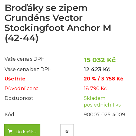
Broďáky se zipem
Grundéns Vector
Stockingfoot Anchor M
(42-44)
15 032 Kč
Vaše cena s DPH
12 423 Kč
Vaše cena bez DPH
Ušetříte
20 % / 3 758 Kč
Původní cena
18 790 Kč
Dostupnost
Skladem
posledních 1 ks
Kód
90007-025-4009
Do košíku