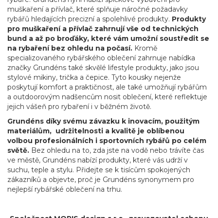
muškaření a přívlač, které splňuje náročné požadavky
rybářů hledajících precizní a spolehlivé produkty.
Produkty
pro muškaření a přívlač zahrnují vše od technických
bund a až po broďáky, které vám umožní soustředit se
na rybaření bez ohledu na počasí.
Kromě
specializovaného rybářského oblečení zahrnuje nabídka
značky Grundéns také skvělé lifestyle produkty, jako jsou
stylové mikiny, trička a čepice
. Tyto kousky nejenže
poskytují komfort a praktičnost, ale také umožňují rybářům
a outdoorovým nadšencům nosit oblečení, které reflektuje
jejich vášeň pro rybaření i v běžném životě.
Grundéns díky svému závazku k inovacím, použitým
materiálům, udržitelnosti a kvalitě je oblíbenou
volbou profesionálních i sportovních rybářů po celém
světě.
Bez ohledu na to, zda jste na vodě nebo trávíte čas
ve městě, Grundéns nabízí produkty, které vás udrží v
suchu, teple a stylu. Přidejte se k tisícům spokojených
zákazníků a objevte, proč je Grundéns synonymem pro
nejlepší rybářské oblečení na trhu.