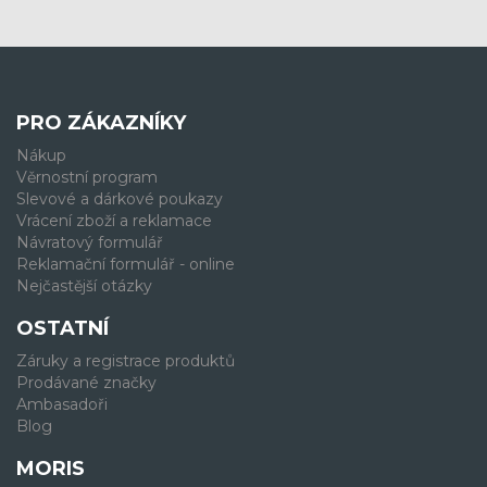
PRO ZÁKAZNÍKY
Nákup
Věrnostní program
Slevové a dárkové poukazy
Vrácení zboží a reklamace
Návratový formulář
Reklamační formulář - online
Nejčastější otázky
OSTATNÍ
Záruky a registrace produktů
Prodávané značky
Ambasadoři
Blog
MORIS