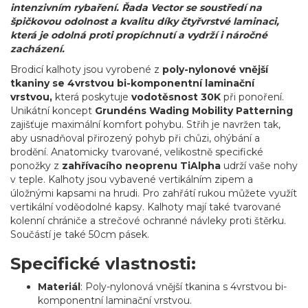
intenzivním rybaření. Řada Vector se soustředí na
špičkovou odolnost a kvalitu díky čtyřvrstvé laminaci,
která je odolná proti propíchnutí a vydrží i náročné
zacházení.
Brodicí kalhoty jsou vyrobené z
poly-nylonové vnější
tkaniny se 4vrstvou bi-komponentní laminační
vrstvou,
která poskytuje
vodotěsnost 30K
při ponoření.
Unikátní koncept
Grundéns Wading Mobility Patterning
zajišťuje maximální komfort pohybu. Střih je navržen tak,
aby usnadňoval přirozený pohyb při chůzi, ohýbání a
brodění. Anatomicky tvarované, velikostně specifické
ponožky z
zahřívacího neoprenu TiAlpha
udrží vaše nohy
v teple. Kalhoty jsou vybavené vertikálním zipem a
úložnými kapsami na hrudi. Pro zahřátí rukou můžete využít
vertikální voděodolné kapsy. Kalhoty mají také tvarované
kolenní chrániče a strečové ochranné návleky proti štěrku.
Součástí je také 50cm pásek.
Specifické vlastnosti:
Materiál
: Poly-nylonová vnější tkanina s 4vrstvou bi-
komponentní laminační vrstvou.