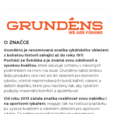
O ZNAČCE
Grundéns je renomovaná značka rybářského oblečení
s bohatou historií sahající až do roku 1911
.
Pochází ze Švédska a je známá svou odolností a
vysokou kvalitou
, která zaručuje ochranu v náročných
podmínkách na moři i na souši. Grundéns nabízí širokou
škálu produktů více než sto let oblečení pro komerční
rybolov, včetně nepromokavých bund, kalhot, rukavic a
dalších doplňků, které jsou navrženy tak, aby rybářům
poskytly maximální komfort a spolehlivost.
Od roku 2013 začala značka rozšiřovat svou nabídku i
na sportovní rybaření
, reagujíc tak na rostoucí poptávku
po vysoce kvalitním a odolném oblečení pro sportovní
rybáře. Grundéns nyní nabízí špičkové vybavení pro