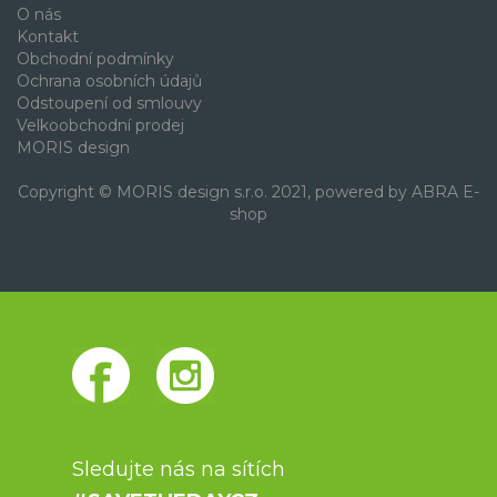
O nás
Kontakt
Obchodní podmínky
Ochrana osobních údajů
Odstoupení od smlouvy
Velkoobchodní prodej
MORIS design
Copyright © MORIS design s.r.o. 2021, powered by
ABRA E-
shop
Sledujte nás na sítích