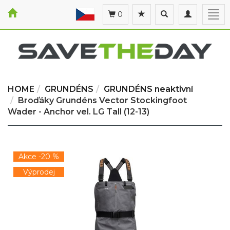
Toggle
Toggle
Togg
0
search
navigation
navi
HOME
GRUNDÉNS
GRUNDÉNS neaktivní
Broďáky Grundéns Vector Stockingfoot
Wader - Anchor vel. LG Tall (12-13)
Akce -20 %
Výprodej