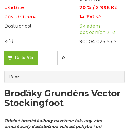
Ušetříte
20 % / 2 998 Kč
Původní cena
14 990 Kč
Dostupnost
Skladem
posledních 2 ks
Kód
90004-025-5312
Do košíku
Popis
Broďáky Grundéns Vector
Stockingfoot
Odolné brodící kalhoty navržené tak, aby vám
umožňovaly dostatečnou volnost pohybu i při