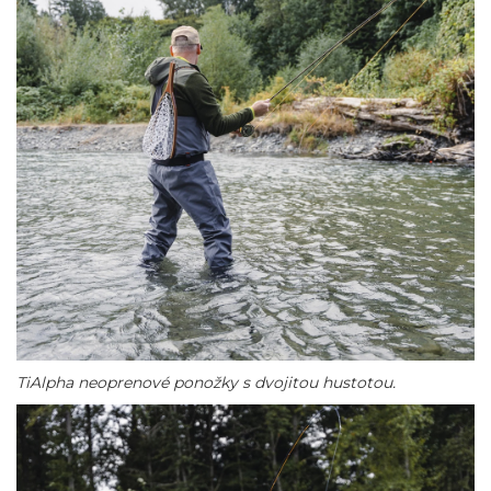
TiAlpha neoprenové ponožky s dvojitou hustotou.