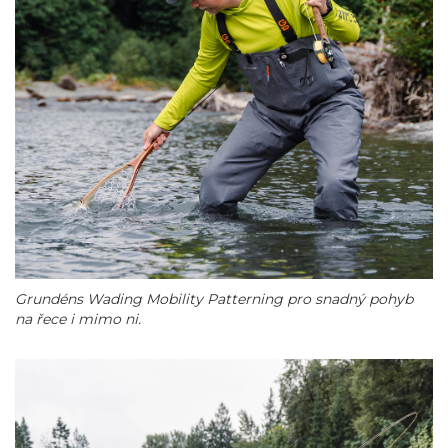
Grundéns Wading Mobility Patterning pro snadný pohyb
na řece i mimo ni.