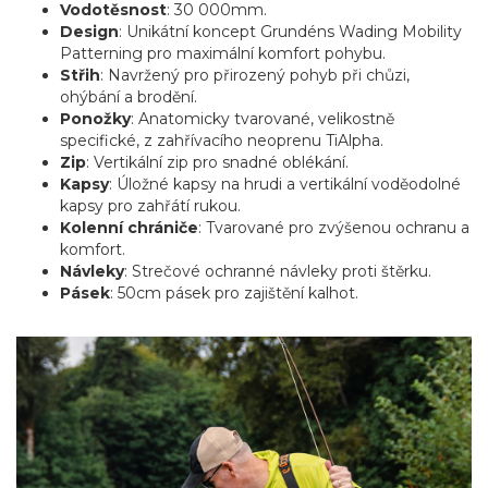
Vodotěsnost
: 30 000mm.
Design
: Unikátní koncept Grundéns Wading Mobility
Patterning pro maximální komfort pohybu.
Střih
: Navržený pro přirozený pohyb při chůzi,
ohýbání a brodění.
Ponožky
: Anatomicky tvarované, velikostně
specifické, z zahřívacího neoprenu TiAlpha.
Zip
: Vertikální zip pro snadné oblékání.
Kapsy
: Úložné kapsy na hrudi a vertikální voděodolné
kapsy pro zahřátí rukou.
Kolenní chrániče
: Tvarované pro zvýšenou ochranu a
komfort.
Návleky
: Strečové ochranné návleky proti štěrku.
Pásek
: 50cm pásek pro zajištění kalhot.