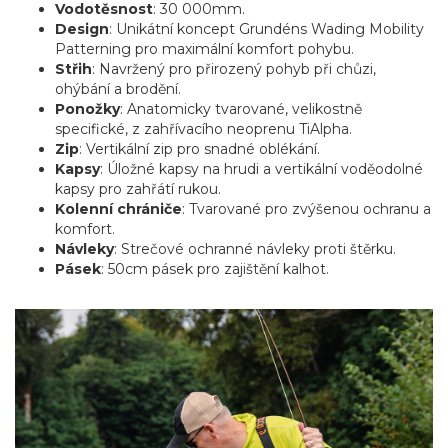
Vodotěsnost
: 30 000mm.
Design
: Unikátní koncept Grundéns Wading Mobility
Patterning pro maximální komfort pohybu.
Střih
: Navržený pro přirozený pohyb při chůzi,
ohýbání a brodění.
Ponožky
: Anatomicky tvarované, velikostně
specifické, z zahřívacího neoprenu TiAlpha.
Zip
: Vertikální zip pro snadné oblékání.
Kapsy
: Úložné kapsy na hrudi a vertikální voděodolné
kapsy pro zahřátí rukou.
Kolenní chrániče
: Tvarované pro zvýšenou ochranu a
komfort.
Návleky
: Strečové ochranné návleky proti štěrku.
Pásek
: 50cm pásek pro zajištění kalhot.