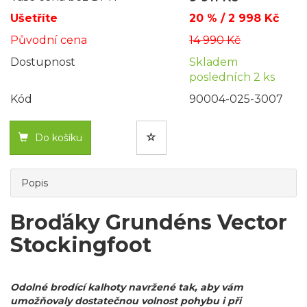
Ušetříte
20 % / 2 998 Kč
Původní cena
14 990 Kč
Dostupnost
Skladem
posledních 2 ks
Kód
90004-025-3007
Do košíku
Popis
Broďáky Grundéns Vector
Stockingfoot
Odolné brodící kalhoty navržené tak, aby vám
umožňovaly dostatečnou volnost pohybu i při