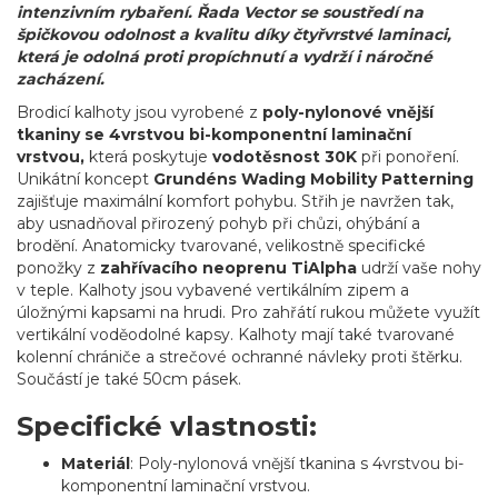
intenzivním rybaření. Řada Vector se soustředí na
špičkovou odolnost a kvalitu díky čtyřvrstvé laminaci,
která je odolná proti propíchnutí a vydrží i náročné
zacházení.
Brodicí kalhoty jsou vyrobené z
poly-nylonové vnější
tkaniny se 4vrstvou bi-komponentní laminační
vrstvou,
která poskytuje
vodotěsnost 30K
při ponoření.
Unikátní koncept
Grundéns Wading Mobility Patterning
zajišťuje maximální komfort pohybu. Střih je navržen tak,
aby usnadňoval přirozený pohyb při chůzi, ohýbání a
brodění. Anatomicky tvarované, velikostně specifické
ponožky z
zahřívacího neoprenu TiAlpha
udrží vaše nohy
v teple. Kalhoty jsou vybavené vertikálním zipem a
úložnými kapsami na hrudi. Pro zahřátí rukou můžete využít
vertikální voděodolné kapsy. Kalhoty mají také tvarované
kolenní chrániče a strečové ochranné návleky proti štěrku.
Součástí je také 50cm pásek.
Specifické vlastnosti:
Materiál
: Poly-nylonová vnější tkanina s 4vrstvou bi-
komponentní laminační vrstvou.