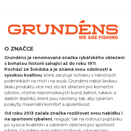
O ZNAČCE
Grundéns je renomovaná značka rybářského oblečení
s bohatou historií sahající až do roku 1911
.
Pochází ze Švédska a je známá svou odolností a
vysokou kvalitou
, která zaručuje ochranu v náročných
podmínkách na moři i na souši. Grundéns nabízí širokou
škálu produktů více než sto let oblečení pro komerční
rybolov, včetně nepromokavých bund, kalhot, rukavic a
dalších doplňků, které jsou navrženy tak, aby rybářům
poskytly maximální komfort a spolehlivost.
Od roku 2013 začala značka rozšiřovat svou nabídku i
na sportovní rybaření
, reagujíc tak na rostoucí poptávku
po vysoce kvalitním a odolném oblečení pro sportovní
rybáře. Grundéns nyní nabízí špičkové vybavení pro