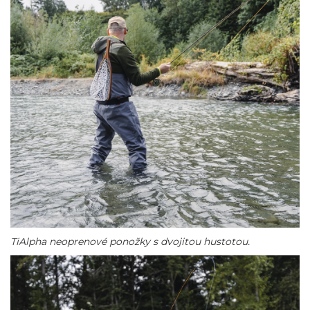
TiAlpha neoprenové ponožky s dvojitou hustotou.