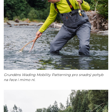
Grundéns Wading Mobility Patterning pro snadný pohyb
na řece i mimo ni.