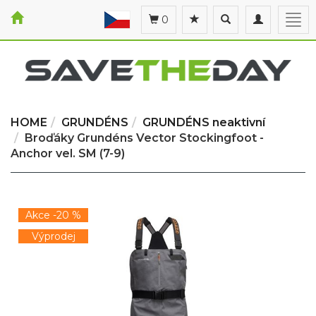
Toggle
Toggle
Togg
0
search
navigation
navi
HOME
GRUNDÉNS
GRUNDÉNS neaktivní
Broďáky Grundéns Vector Stockingfoot -
Anchor vel. SM (7-9)
Akce -20 %
Výprodej