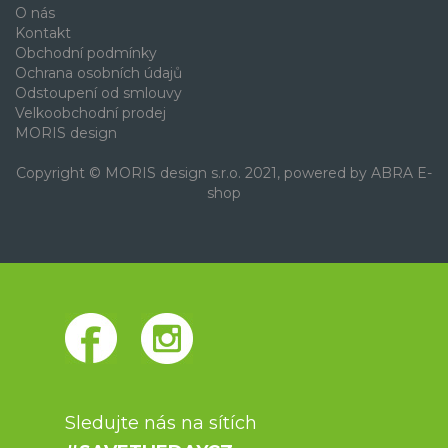
O nás
Kontakt
Obchodní podmínky
Ochrana osobních údajů
Odstoupení od smlouvy
Velkoobchodní prodej
MORIS design
Copyright © MORIS design s.r.o. 2021, powered by
ABRA E-
shop
Sledujte nás na sítích