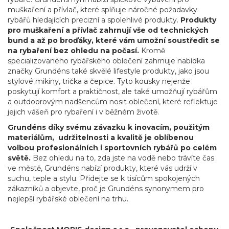
muškaření a přívlač, které splňuje náročné požadavky
rybářů hledajících precizní a spolehlivé produkty.
Produkty
pro muškaření a přívlač zahrnují vše od technických
bund a až po broďáky, které vám umožní soustředit se
na rybaření bez ohledu na počasí.
Kromě
specializovaného rybářského oblečení zahrnuje nabídka
značky Grundéns také skvělé lifestyle produkty, jako jsou
stylové mikiny, trička a čepice
. Tyto kousky nejenže
poskytují komfort a praktičnost, ale také umožňují rybářům
a outdoorovým nadšencům nosit oblečení, které reflektuje
jejich vášeň pro rybaření i v běžném životě.
Grundéns díky svému závazku k inovacím, použitým
materiálům, udržitelnosti a kvalitě je oblíbenou
volbou profesionálních i sportovních rybářů po celém
světě.
Bez ohledu na to, zda jste na vodě nebo trávíte čas
ve městě, Grundéns nabízí produkty, které vás udrží v
suchu, teple a stylu. Přidejte se k tisícům spokojených
zákazníků a objevte, proč je Grundéns synonymem pro
nejlepší rybářské oblečení na trhu.