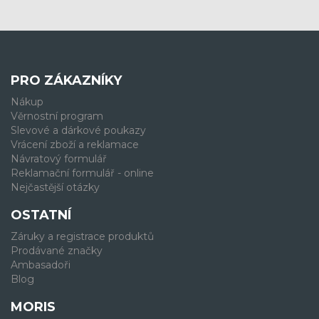
PRO ZÁKAZNÍKY
Nákup
Věrnostní program
Slevové a dárkové poukazy
Vrácení zboží a reklamace
Návratový formulář
Reklamační formulář - online
Nejčastější otázky
OSTATNÍ
Záruky a registrace produktů
Prodávané značky
Ambasadoři
Blog
MORIS