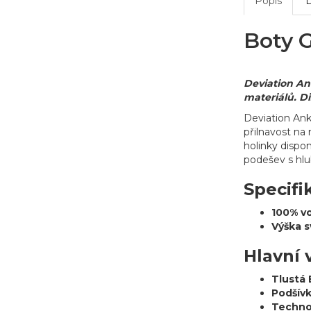
Popis
Boty 
Deviation An
materiálů. Di
Deviation An
přilnavost na
holinky dispo
podešev s hlu
Specifi
100% v
Výška s
Hlavní 
Tlustá 
Podšívk
Techno