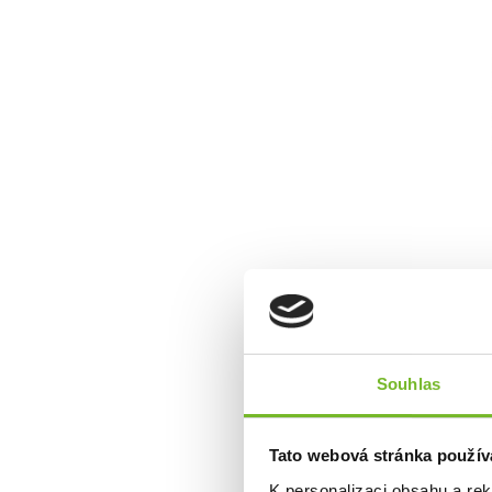
Protože ne ka
Souhlas
Tato webová stránka použív
K personalizaci obsahu a re