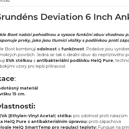
Dotaz
Grundéns Deviation 6 Inch An
kle Boot nabízí pohodlnou a vysoce funkční obuv vhodnou pr
sponuje prvky, jako jsou tlumící vložky s podšívkou proti zápa
kle Boot kombinují
odolnost
a
funkčnost
. Podešve jsou vyrob
 mokrých površích. Jedná se tak o ideální obuv do nepříznivého p
nují
EVA stélkou
s
antibakteriální podšívku HeiQ Pure
, techno
bokými vzory pro lepší přilnavost.
kace
:
odotěsný materiál
vršku 15 cm.
vlastnosti:
EVA (Ethylen-Vinyl Acetat
)
stélka:
pro odolnost proti nárazům 
a HeiQ Pure s antibakteriálním úpravou:
proti-zápachová
logie HeiQ SmartTemp pro regulaci teploty:
Funguje na prin