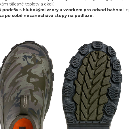
ám tělesné teploty a okolí.
 podešv s hlubokými vzory a vzorkem pro odvod bahna:
Le
ka po sobě nezanechává stopy na podlaze.