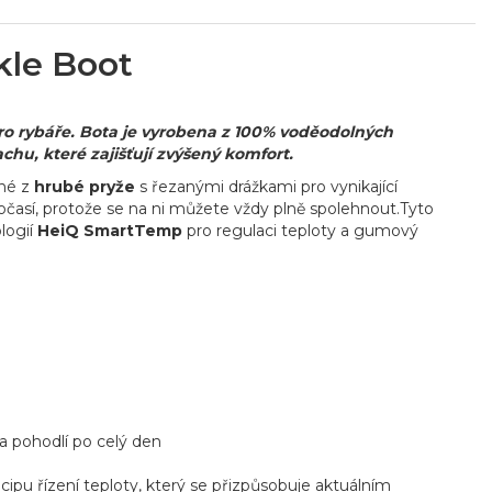
kle Boot
o rybáře. Bota je vyrobena z 100% voděodolných
chu, které zajišťují zvýšený komfort.
ené z
hrubé pryže
s řezanými drážkami pro vynikající
očasí, protože se na ni můžete vždy plně spolehnout.Tyto
logií
HeiQ
SmartTemp
pro regulaci teploty a gumový
a pohodlí po celý den
cipu řízení teploty, který se přizpůsobuje aktuálním