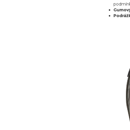
podmínk
Gumový
Podráž