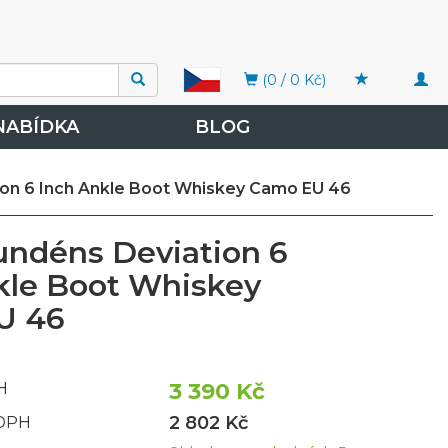
Togg
(0 / 0 Kč)
navi
NABÍDKA
BLOG
ion 6 Inch Ankle Boot Whiskey Camo EU 46
undéns Deviation 6
kle Boot Whiskey
U 46
3 390 Kč
H
2 802 Kč
 DPH