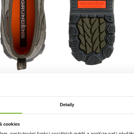
ždá cesta k vodě je vydlážděná. Pohled na kotníkové boty pro ry
Detaily
á cookies
klam, poskytování funkcí sociálních médií a analýze naší návšt