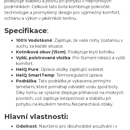
poskytuje stabilitu a jistotu při pohybu v nepříznivých
podmínkách. Celkově tato bota kombinuje pokročilé
technologie a promyšlený design pro výjimečný komfort,
ochranu a výkon v jakémkoli terénu.
Specifikace
:
100% Vodotěsné
: Zajišťuje, že vaše nohy zůstanou v
suchu za každé situace.
Kotníková obuv (15cm)
: Poskytuje krytí kotníku.
Vyšší, polstrovaná vložka
: Pro tlumení nárazů a vyšší
komfort.
HeiQ Pure
: Úprava vložky zajišťující svěžest.
HeiQ SmartTemp
: Termoregulační úprava.
Podrážka
: Tato podrážka je vybavena jemnými
lamelami, které pomáhají odvádět vodu zpod boty.
Díky tomu se výrazně zlepšuje přilnavost na mokrých
površích, což zajišťuje bezpečnost a stabilitu při
pohybu na kluzkém terénu.Nezanechává otisky.
Hlavní vlastnosti:
Odolnost
: Navrženo pro dlouhodobé používání i v