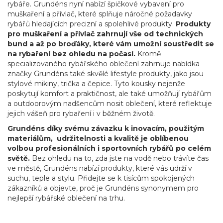
rybáře. Grundéns nyní nabízí špičkové vybavení pro
muškaření a přívlač, které splňuje náročné požadavky
rybářů hledajících precizní a spolehlivé produkty.
Produkty
pro muškaření a přívlač zahrnují vše od technických
bund a až po broďáky, které vám umožní soustředit se
na rybaření bez ohledu na počasí.
Kromě
specializovaného rybářského oblečení zahrnuje nabídka
značky Grundéns také skvělé lifestyle produkty, jako jsou
stylové mikiny, trička a čepice. Tyto kousky nejenže
poskytují komfort a praktičnost, ale také umožňují rybářům
a outdoorovým nadšencům nosit oblečení, které reflektuje
jejich vášeň pro rybaření i v běžném životě.
Grundéns díky svému závazku k inovacím, použitým
materiálům, udržitelnosti a kvalitě je oblíbenou
volbou profesionálních i sportovních rybářů po celém
světě.
Bez ohledu na to, zda jste na vodě nebo trávíte čas
ve městě, Grundéns nabízí produkty, které vás udrží v
suchu, teple a stylu. Přidejte se k tisícům spokojených
zákazníků a objevte, proč je Grundéns synonymem pro
nejlepší rybářské oblečení na trhu.