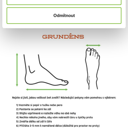
Odmítnout