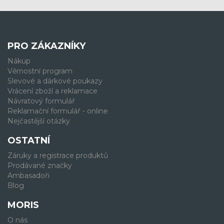
PRO ZÁKAZNÍKY
Nákup
Věrnostní program
Slevové a dárkové poukazy
Vrácení zboží a reklamace
Návratový formulář
Reklamační formulář - online
Nejčastější otázky
OSTATNÍ
Záruky a registrace produktů
Prodávané značky
Ambasadoři
Blog
MORIS
O nás