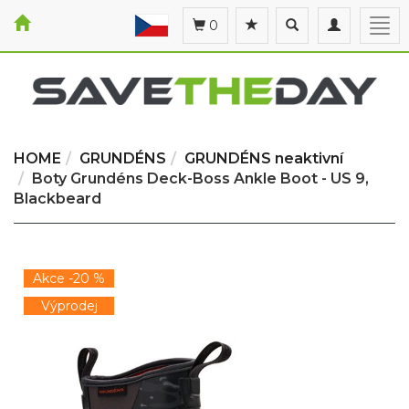
Toggle
Toggle
Togg
0
search
navigation
navi
HOME
GRUNDÉNS
GRUNDÉNS neaktivní
Boty Grundéns Deck-Boss Ankle Boot - US 9,
Blackbeard
Akce -20 %
Výprodej