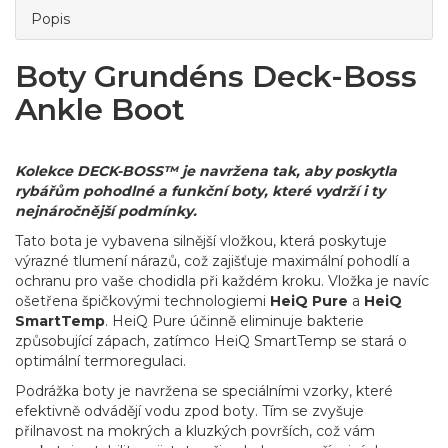
Popis
Boty Grundéns Deck-Boss
Ankle Boot
Kolekce DECK-BOSS™ je navržena tak, aby poskytla
rybářům pohodlné a funkční boty, které vydrží i ty
nejnáročnější podmínky.
Tato bota je vybavena silnější vložkou, která poskytuje
výrazné tlumení nárazů, což zajišťuje maximální pohodlí a
ochranu pro vaše chodidla při každém kroku. Vložka je navíc
ošetřena špičkovými technologiemi
HeiQ Pure
a
HeiQ
SmartTemp
. HeiQ Pure účinně eliminuje bakterie
způsobující zápach, zatímco HeiQ SmartTemp se stará o
optimální termoregulaci.
Podrážka boty je navržena se speciálními vzorky, které
efektivně odvádějí vodu zpod boty. Tím se zvyšuje
přilnavost na mokrých a kluzkých površích, což vám