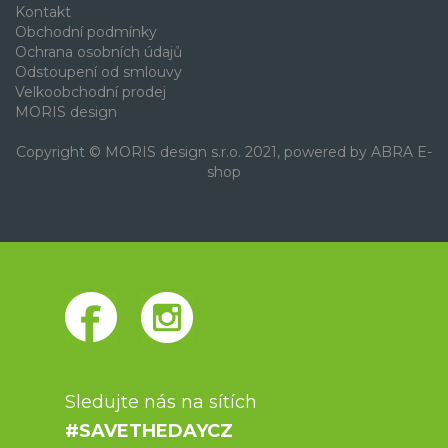
Kontakt
Obchodní podmínky
Ochrana osobních údajů
Odstoupení od smlouvy
Velkoobchodní prodej
MORIS design
Copyright © MORIS design s.r.o. 2021, powered by
ABRA E-
shop
Sledujte nás na sítích
#SAVETHEDAYCZ