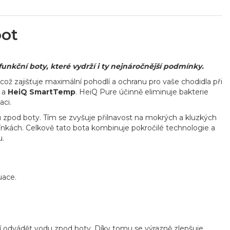
oot
kční boty, které vydrží i ty nejnáročnější podmínky.
 což zajišťuje maximální pohodlí a ochranu pro vaše chodidla při
e
a
HeiQ SmartTemp
. HeiQ Pure účinně eliminuje bakterie
aci.
u zpod boty. Tím se zvyšuje přilnavost na mokrých a kluzkých
mínkách. Celkově tato bota kombinuje pokročilé technologie a
u.
uace.
í odvádět vodu zpod boty. Díky tomu se výrazně zlepšuje