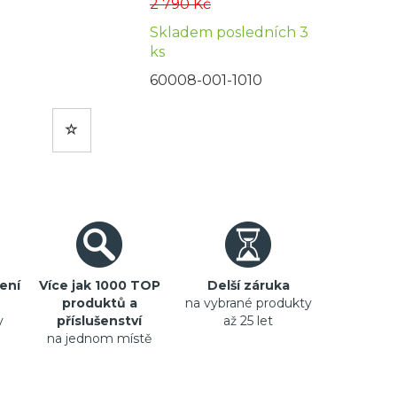
2 790 Kč
Skladem posledních 3
ks
60008-001-1010
ení
Více jak 1000 TOP
Delší záruka
produktů a
na vybrané produkty
y
příslušenství
až 25 let
na jednom místě