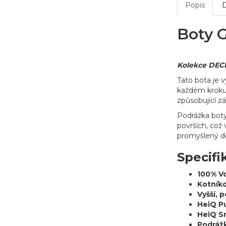
Popis
Boty 
Kolekce DECK
Tato bota je v
každém kroku.
způsobující z
Podrážka boty
površích, což
promyšlený de
Specifi
100% V
Kotníko
Vyšší, 
HeiQ P
HeiQ S
Podráž