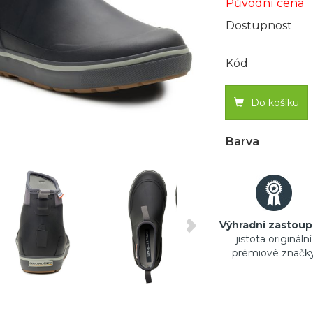
Původní cena
Dostupnost
Kód
Do košíku
Barva
Výhradní zastoup
jistota originální
prémiové značk