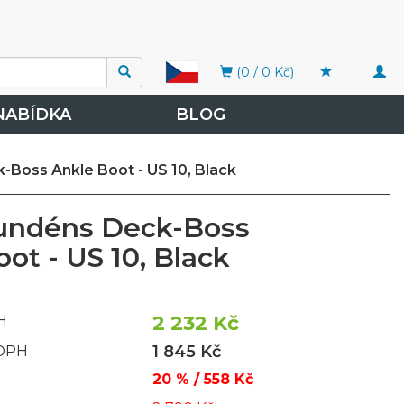
Togg
(0 / 0 Kč)
navi
NABÍDKA
BLOG
-Boss Ankle Boot - US 10, Black
undéns Deck-Boss
ot - US 10, Black
2 232 Kč
H
1 845 Kč
 DPH
20 % / 558 Kč