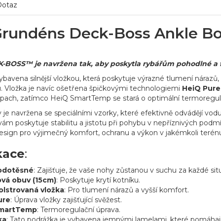
Dotaz
Grundéns Deck-Boss Ankle B
-BOSS™ je navržena tak, aby poskytla rybářům pohodlné a fun
ybavena silnější vložkou, která poskytuje výrazné tlumení nárazů,
 Vložka je navíc ošetřena špičkovými technologiemi
HeiQ Pur
ápach, zatímco HeiQ SmartTemp se stará o optimální termoregul
 je navržena se speciálními vzorky, které efektivně odvádějí vod
 vám poskytuje stabilitu a jistotu při pohybu v nepříznivých pod
sign pro výjimečný komfort, ochranu a výkon v jakémkoli terén
kace
:
odotěsné
: Zajišťuje, že vaše nohy zůstanou v suchu za každé sit
vá obuv (15cm)
: Poskytuje krytí kotníku.
polstrovaná vložka
: Pro tlumení nárazů a vyšší komfort.
ure
: Úprava vložky zajišťující svěžest.
martTemp
: Termoregulační úprava.
ka
: Tato podrážka je vybavena jemnými lamelami, které pomáhaj