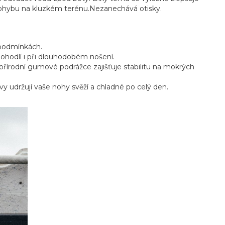
i pohybu na kluzkém terénu.Nezanechává otisky.
 podmínkách.
í pohodlí i při dlouhodobém nošení.
přírodní gumové podrážce zajišťuje stabilitu na mokrých
vy udržují vaše nohy svěží a chladné po celý den.