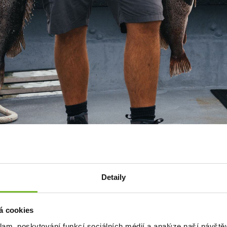
Detaily
 které si oblíbí každý rybář.
á cookies
klam, poskytování funkcí sociálních médií a analýze naší návšt