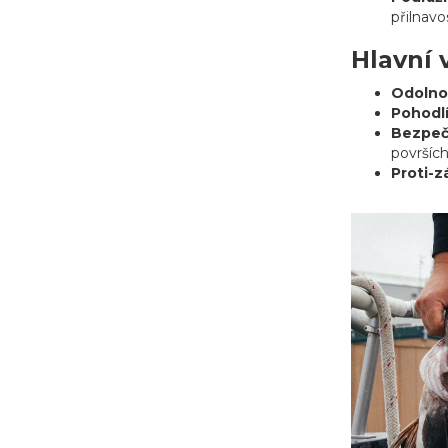
přilnavo
Hlavní 
Odolno
Pohodl
Bezpeč
površích
Proti-