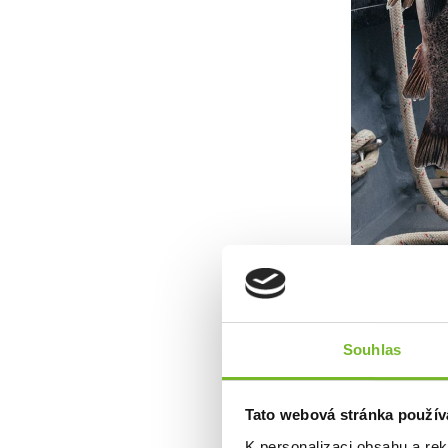
Souhlas
Nízké holinky,
Tato webová stránka použív
K personalizaci obsahu a re