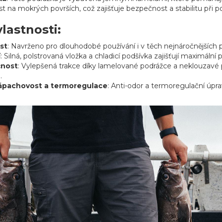
st na mokrých površích, což zajišťuje bezpečnost a stabilitu př
vlastnosti:
st
: Navrženo pro dlouhodobé používání i v těch nejnáročnějších
í
: Silná, polstrovaná vložka a chladicí podšívka zajišťují maximáln
nost
: Vylepšená trakce díky lamelované podrážce a neklouzavé 
.
zápachovost a termoregulace
: Anti-odor a termoregulační úpra